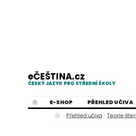
eČEŠTINA.cz
ČESKÝ JAZYK PRO STŘEDNÍ ŠKOLY
E-SHOP
PŘEHLED UČIVA
TESTY Z MLUVNICE
PRACOVNÍ
Přehled učiva
Teorie lite
NEJČASTĚJŠÍ PRAVOPISNÉ CHYB
ČESKÝ JAZYK PRO ZÁKLADNÍ ŠKO