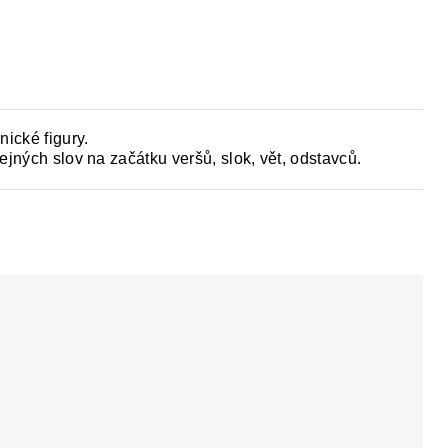
PAKOVÁNÍ UČIVA ZÁKLADNÍ ŠKOLY
FACEB
nické figury.
ejných slov na začátku veršů, slok, vět, odstavců.