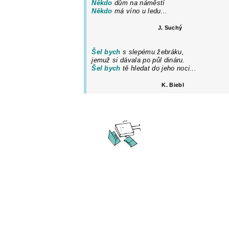
Někdo
dům na náměstí
Někdo
má víno u ledu...
J. Suchý
Šel bych
s slepému žebráku,
jemuž si dávala po půl dináru.
Šel bych
tě hledat do jeho noci...
K. Biebl