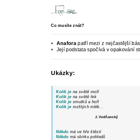
E-SHOP: UČEBNÍ MATERIÁLY K O
O NAŠICH STRÁNKÁCH
Co musíte znát?
Anafora
patří mezi z nejčastější bás
Její podstata spočívá v opakování st
Ukázky:
Kolik je
na světě moří
Kolik je
na světě řek
Kolik je
smutků a hoří
Kolik je
rozlitých mlék...
J. Vodňanský
Někdo
má ve hře štěstí
Někdo
má sbírku pohledů