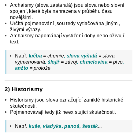
Archaismy (slova zastaralá) jsou slova nebo slovní
spojení, která byla nahrazena v průběhu času
novějšími.
Určitá pojmenování jsou tedy vytlačována jinými,
živými výrazy.
Archaismy napomáhají vystižení doby nebo oživují
text.
Např.
lučba
= chemie
, slova vyňatá
= slova
vyjmenovaná
, šlojíř
= závoj
, chmelovina
= pivo
,
...
anžto
= protože
2) Historismy
Historismy jsou slova označující zaniklé historické
skutečnosti.
Pojmenovávají tedy již neexistující skutečnosti.
Např.
kuše, vladyka, panoš, šesták
...