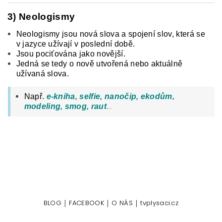
3) Neologismy
Neologismy jsou nová slova a spojení slov, která se
v jazyce užívají v poslední době.
Jsou pociťována jako novější.
Jedná se tedy o nově utvořená nebo aktuálně
užívaná slova.
Např.
e-kniha, selfie, nanočip, ekodům,
...
modeling, smog, raut
|
|
|
BLOG
FACEBOOK
O NÁS
tvplysaci.cz