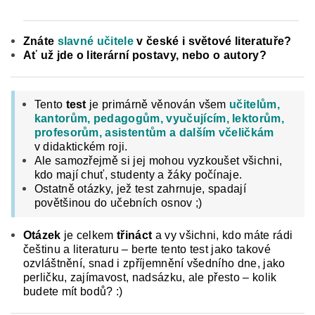
Znáte
slavné učitele
v české i světové literatuře?
Ať už jde o literární postavy, nebo o autory?
Tento
test
je primárně věnován všem
učitelům,
kantorům, pedagogům, vyučujícím, lektorům,
profesorům, asistentům a dalším včeličkám
v didaktickém roji.
Ale samozřejmě si jej mohou vyzkoušet všichni,
kdo mají chuť, studenty a žáky počínaje.
Ostatně otázky, jež test zahrnuje, spadají
povětšinou do učebních osnov ;)
Otázek
je celkem
třináct
a vy všichni, kdo máte rádi
češtinu a literaturu – berte tento test jako takové
ozvláštnění, snad i zpříjemnění všedního dne, jako
perličku, zajímavost, nadsázku, ale přesto – kolik
budete mít bodů? :)