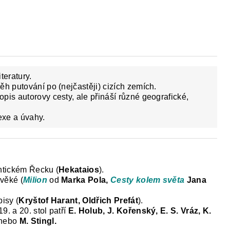
PAKOVÁNÍ UČIVA ZÁKLADNÍ ŠKOLY
FACEB
teratury.
ěh putování po (nejčastěji) cizích zemích.
pis autorovy cesty, ale přináší různé geografické,
exe a úvahy.
antickém Řecku (
Hekataios
).
věké (
Milion
od
Marka Pola,
Cesty kolem světa
Jana
isy (
Kryštof Harant, Oldřich Prefát
).
. a 20. stol patří
E. Holub, J. Kořenský, E. S. Vráz, K.
nebo
M. Stingl.