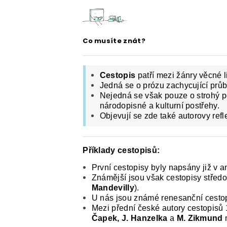
E-SHOP: UČEBNÍ MATERIÁLY K O
O NAŠICH STRÁNKÁCH
Co musíte znát?
Cestopis
patří mezi žánry věcné li
Jedná se o prózu zachycující průb
Nejedná se však pouze o strohý po
národopisné a kulturní postřehy.
Objevují se zde také autorovy refl
Příklady cestopisů:
První cestopisy byly napsány již v 
Známější jsou však cestopisy středo
Mandevilly
).
U nás jsou známé renesanční cestop
Mezi přední české autory cestopisů 19
Čapek, J. Hanzelka
a
M. Zikmund