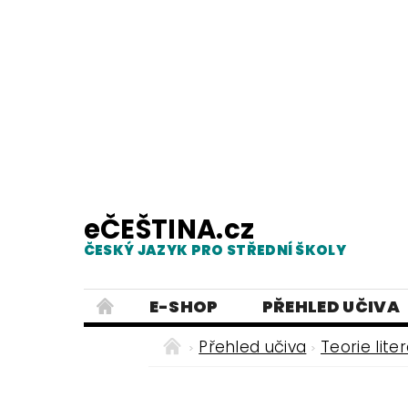
eČEŠTINA.cz
ČESKÝ JAZYK PRO STŘEDNÍ ŠKOLY
E-SHOP
PŘEHLED UČIVA
TESTY Z MLUVNICE
PRACOVNÍ
Přehled učiva
Teorie lite
NEJČASTĚJŠÍ PRAVOPISNÉ CHYB
ČESKÝ JAZYK PRO ZÁKLADNÍ ŠKO