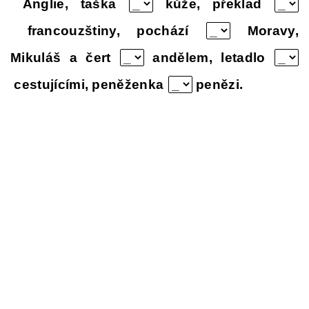
Anglie, taška
kůže, překlad
francouzštiny, pochází
Moravy,
Mikuláš a čert
andělem, letadlo
cestujícími, peněženka
penězi.