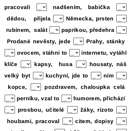
pracovali
nadšením, babička
dědou, přijela
Německa, prsten
rubínem, salát
paprikou, předehra
Prodané nevěsty, jede
Prahy, stánky
ovocem, stáhni to
internetu, vytáhl
klíče
kapsy, husa
housaty, náš
velký byt
kuchyní, jde to
ním
kopce,
pozdravem, chaloupka celá
perníku, vzal to
humorem, přichází
prosbou, učitelé
žáky, rizoto
houbami, pracoval
citem, dopisy