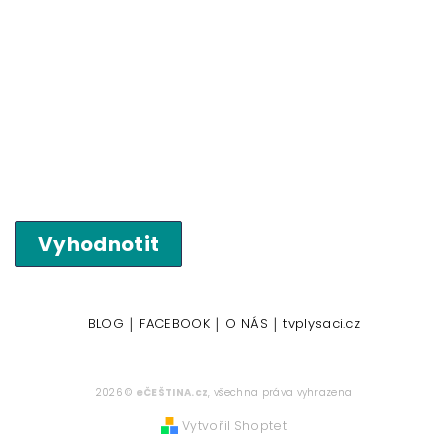
Vyhodnotit
|
|
|
BLOG
FACEBOOK
O NÁS
tvplysaci.cz
2026 ©
eČEŠTINA.cz
, všechna práva vyhrazena
Vytvořil Shoptet