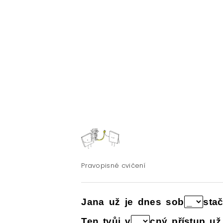
E-SHOP: UČEBNÍ MATERIÁLY K O
O NAŠICH STRÁNKÁCH
Pravopisné cvičení
Jana už je dnes sob
sta
Ten tvůj v
cný přístup už