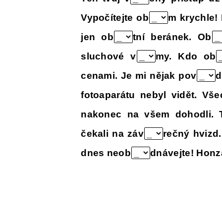
Vypočítejte ob
m krychle!
jen ob
tní beránek. Ob
sluchové v
my. Kdo ob
cenami. Je mi nějak pov
d
fotoaparátu nebyl vidět. Vš
nakonec na všem dohodli. 
čekali na záv
rečný hvizd
dnes neob
dnávejte! Honz