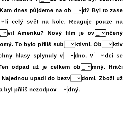
 Kam dnes půjdeme na ob
d? Byl to zase
li celý svět na kole. Reaguje pouze na
vil Ameriku? Nový film je ov
nčený
omý. To bylo příliš sub
ktivní. Ob
ktiv
echny hlasy splynuly v
dno. V
dci se
Ten odpad už je celkem ob
mný. Hráči
. Najednou upadl do bezv
domí. Zboží už
a byl příliš nezodpov
dný.