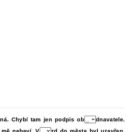
PAKOVÁNÍ UČIVA ZÁKLADNÍ ŠKOLY
FACEB
čná. Chybí tam jen podpis ob
dnavatele.
 mě nebaví. V
zd do města byl uzavřen.