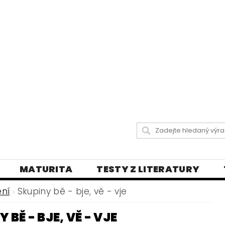
MATURITA
TESTY Z LITERATURY
 LISTY
DIKTÁTY A PRAVOPISNÁ CVIČENÍ
ení
Skupiny bě - bje, vě - vje
Y
VŠECHNY TESTY
BLOG - VŠE O ČEŠT
 BĚ - BJE, VĚ - VJE
LY
ČEŠTINA PRO UKRAJINCE
DĚJEPIS