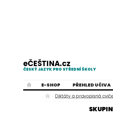
eČEŠTINA.cz
ČESKÝ JAZYK PRO STŘEDNÍ ŠKOLY
E-SHOP
PŘEHLED UČIVA
TESTY Z MLUVNICE
PRACOVNÍ
Diktáty a pravopisná cvič
NEJČASTĚJŠÍ PRAVOPISNÉ CHYB
SKUPINY
ČESKÝ JAZYK PRO ZÁKLADNÍ ŠKO