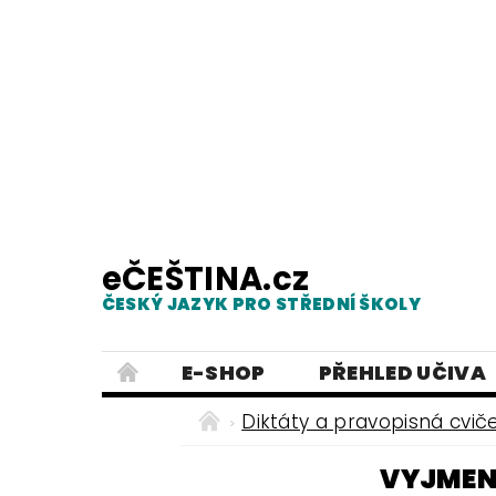
eČEŠTINA.cz
ČESKÝ JAZYK PRO STŘEDNÍ ŠKOLY
E-SHOP
PŘEHLED UČIVA
TESTY Z MLUVNICE
PRACOVNÍ
Diktáty a pravopisná cvič
NEJČASTĚJŠÍ PRAVOPISNÉ CHYB
VYJMEN
ČESKÝ JAZYK PRO ZÁKLADNÍ ŠKO