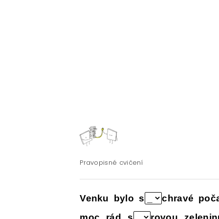
E-SHOP: UČEBNÍ MATERIÁLY K O
O NAŠICH STRÁNKÁCH
Pravopisné cvičení
Venku bylo s
chravé poč
moc rád s
rovou zelenin