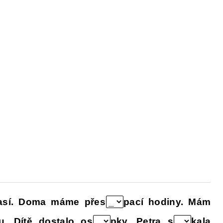
PAKOVÁNÍ UČIVA ZÁKLADNÍ ŠKOLY
FACEB
así. Doma máme přes
pací hodiny. Mám
u. Dítě dostalo os
pky. Petra s
kala