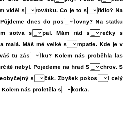
m viděl s
rovátku. Co je to s
řidlo? Na
 Půjdeme dnes do pos
lovny? Na statku
em sotva s
pal. Mám rád s
rečky s
yla malá. Máš mé velké s
mpatie. Kde je v
váš tu zás
lku? Kolem nás proběhla las
rčitě nebyl. Pojedeme na hrad S
chrov. S
neobyčejný s
čák. Zbyšek pokos
l celý
! Kolem nás proletěla s
korka.