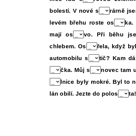
bolestí. V nové s
rárně jse
levém břehu roste os
ka.
mají os
vo. Při běhu js
chlebem. Os
řela, když b
automobilu s
tič? Kam dá
čka. Můj s
novec tam u
lnice byly mokré. Byl to 
lán obilí. Jezte do polos
ta