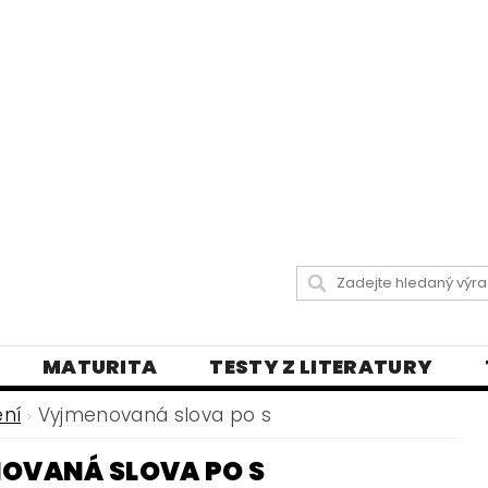
MATURITA
TESTY Z LITERATURY
 LISTY
DIKTÁTY A PRAVOPISNÁ CVIČENÍ
ení
Vyjmenovaná slova po s
Y
VŠECHNY TESTY
BLOG - VŠE O ČEŠT
OVANÁ SLOVA PO S
LY
ČEŠTINA PRO UKRAJINCE
DĚJEPIS