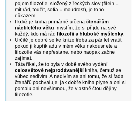
pojem filozofie, složený z řeckých slov (filein =
mít rád, toužit, sofia = moudrost), je toho
důkazem.
I když je kniha primárně určena
čtenářům
náctiletého věku
, myslím, že si přijde na své
každý, kdo má rád
filozofii a hluboké myšlenky
.
Určitě je dobré se ke knize třeba za pár let vrátit,
pokud ji kupříkladu v mém věku nakousnete a
filozofie vás nepřestane, nebo naopak začne
zajímat.
Táta říkal, že to byla v době svého vydání
celosvětově nejprodávanější
kniha, čemuž se
vůbec nedivím. A nedivím se ani tomu, že si řada
čtenářů pochvaluje, jak dobře kniha plyne a oni si
pomalu ani nevšimnou, že vlastně čtou dějiny
filozofie.