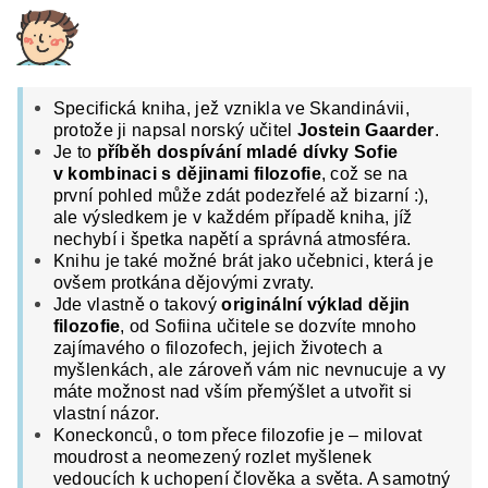
Specifická kniha, jež vznikla ve Skandinávii,
protože ji napsal norský učitel
Jostein Gaarder
.
Je to
příběh dospívání mladé dívky Sofie
v kombinaci s dějinami filozofie
, což se na
první pohled může zdát podezřelé až bizarní :),
ale výsledkem je v každém případě kniha, jíž
nechybí i špetka napětí a správná atmosféra.
Knihu je také možné brát jako učebnici, která je
ovšem protkána dějovými zvraty.
Jde vlastně o takový
originální výklad dějin
filozofie
, od Sofiina učitele se dozvíte mnoho
zajímavého o filozofech, jejich životech a
myšlenkách, ale zároveň vám nic nevnucuje a vy
máte možnost nad vším přemýšlet a utvořit si
vlastní názor.
Koneckonců, o tom přece filozofie je – milovat
moudrost a neomezený rozlet myšlenek
vedoucích k uchopení člověka a světa. A samotný