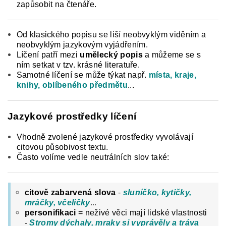
zapůsobit na čtenáře.
Od klasického popisu se liší neobvyklým viděním a
neobvyklým jazykovým vyjádřením.
Líčení patří mezi
umělecký popis
a můžeme se s
ním setkat v tzv. krásné literatuře.
Samotné líčení se může týkat např.
místa, kraje,
knihy, oblíbeného předmětu
...
Jazykové prostředky líčení
Vhodně zvolené jazykové prostředky vyvolávají
citovou působivost textu.
Často volíme vedle neutrálních slov také:
citově zabarvená slova
-
sluníčko, kytičky,
mráčky, včeličky
...
personifikaci
= neživé věci mají lidské vlastnosti
-
Stromy dýchaly, mraky si vyprávěly a tráva