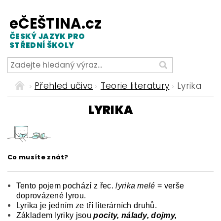
eČEŠTINA.cz
ČESKÝ JAZYK PRO
STŘEDNÍ ŠKOLY
Přehled učiva
Teorie literatury
Lyrika
LYRIKA
Co musíte znát?
Tento pojem pochází z řec.
lyrika melé
= verše
doprovázené lyrou.
Lyrika je jedním ze tří literárních druhů.
Základem lyriky jsou
pocity, nálady, dojmy,