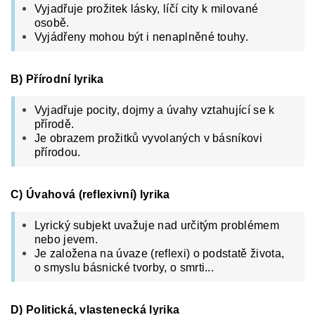
Vyjadřuje prožitek lásky, l
íčí city k milované
osobě.
Vyjádřeny mohou být i nenaplněné touhy.
B) Přírodní lyrika
Vyjadřuje pocity, dojmy a úvahy vztahující se k
přírodě.
Je obrazem prožitků vyvolaných v básníkovi
přírodou.
C) Úvahová (reflexivní) lyrika
Lyrický subjekt uvažuje nad určitým problémem
nebo jevem.
Je založena na úvaze (reflexi) o podstatě života,
o smyslu básnické tvorby, o smrti...
D) Politická, vlastenecká lyrika