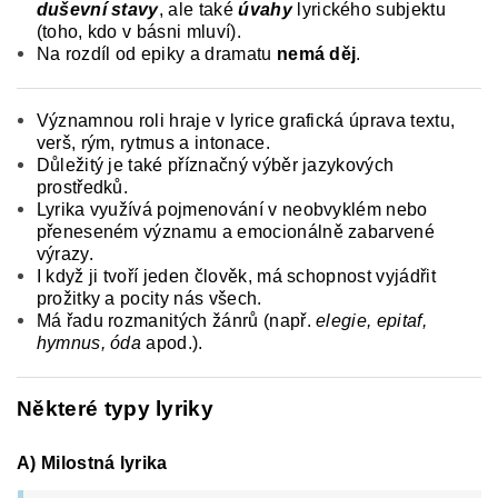
duševní stavy
, ale také
úvahy
lyrického subjektu
(toho, kdo v básni mluví).
Na rozdíl od epiky a dramatu
nemá děj
.
Významnou roli hraje v lyrice grafická úprava textu,
verš, rým, rytmus a intonace.
Důležitý je také příznačný výběr jazykových
prostředků.
Lyrika využívá pojmenování v neobvyklém nebo
přeneseném významu a emocionálně zabarvené
výrazy.
I když ji tvoří jeden člověk, má schopnost vyjádřit
prožitky a pocity nás všech.
Má řadu rozmanitých žánrů (např.
elegie, epitaf,
hymnus, óda
apod.).
Některé typy lyriky
A) Milostná lyrika