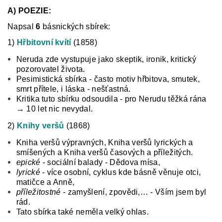
A) POEZIE:
Napsal
6
básnických sbírek:
1)
Hřbitovní kvítí
(1858)
Neruda zde vystupuje jako skeptik, ironik, kritický
pozorovatel života.
Pesimistická sbírka - často motiv hřbitova, smutek,
smrt přítele, i láska - nešťastná.
Kritika tuto sbírku odsoudila - pro Nerudu těžká rána
→ 10 let nic nevydal.
2)
Knihy veršů
(1868)
Kniha veršů výpravných, Kniha veršů lyrických a
smíšených a Kniha veršů časových a příležitých.
epické
- sociální balady - Dědova mísa,
lyrické
- více osobní, cyklus kde básně věnuje otci,
matičce a Anně,
příležitostné
- zamyšlení, zpovědi,… - Vším jsem byl
rád.
Tato sbírka také neměla velký ohlas.