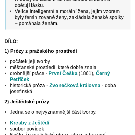
obětují lásku.
Velice inteligentní a morální žena, jejím vzorem
byly feminizované ženy, zakládala ženské spolky
– pomáhala ženám.
DÍLO:
1) Prózy z pražského prostředí
počátek její tvorby
měšťanské prostředí, které dobře znala
drobnější práce -
První Češka
(1861),
Černý
Petříček
historická próza -
Zvonečková královna
-
doba
josefinská
2) Ještědské prózy
Jedná se o nejvýznamnější část tvorby.
Kresby z Ještědí
soubor povídek
Nešlo jí o realistický obraz, ale o zobrazení