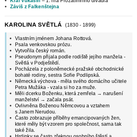
Král Vukašín
– 1. hra Prozatímního divadla
Záviš z Falkenštejna
KAROLINA SVĚTLÁ
(1830 - 1899)
Vlastním jménem Johana Rottová.
Psala venkovskou prózu.
Vytvořila český román.
Pseudonym přijala podle rodiště jejího manžela -
Světlá v Podještědí.
Pocházela z poloněmecké pražské obchodnické
bohaté rodiny, sestra Sofie Podlipská.
Německá výchova - měla svého domácího učitele
Petra Mužáka - vzala si ho za muže.
Měli dcerku Boženku, která zemřela → narušení
manželství → začala psát.
Ovlivněna Boženou Němcovou a vztahem
s Janem Nerudou.
Často zobrazuje příběhy emancipovaných žen,
které měly být vzorem pro společnost, sama tak
také žila.
Hrdinky se často zřeknou osobního štěstí a