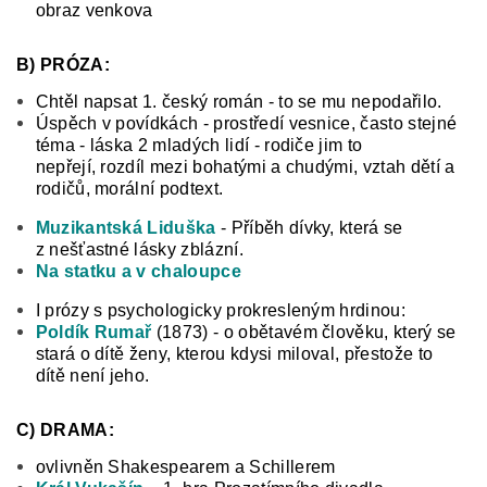
obraz venkova
B) PRÓZA:
Chtěl napsat 1. český román - to se mu nepodařilo.
Úspěch v povídkách - prostředí vesnice,
často stejné
téma - láska 2 mladých lidí - rodiče jim to
nepřejí,
rozdíl mezi bohatými a chudými, vztah dětí a
rodičů,
morální podtext.
Muzikantská Liduška
- Příběh dívky, která se
z nešťastné lásky zblázní.
Na statku a v chaloupce
I prózy s psychologicky prokresleným hrdinou:
Poldík Rumař
(1873) - o obětavém člověku, který se
stará o dítě ženy, kterou kdysi
miloval, přestože to
dítě není jeho.
C) DRAMA:
ovlivněn Shakespearem a Schillerem