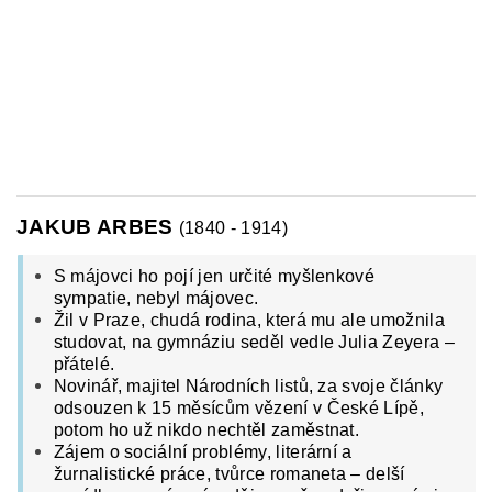
JAKUB ARBES
(1840 - 1914)
S májovci ho pojí jen určité myšlenkové
sympatie, nebyl májovec.
Žil v Praze, chudá rodina, která mu ale umožnila
studovat, na gymnáziu seděl vedle Julia Zeyera –
přátelé.
Novinář, majitel Národních listů, za svoje články
odsouzen k 15 měsícům vězení v České Lípě,
potom ho už nikdo nechtěl zaměstnat.
Zájem o sociální problémy,
literární a
žurnalistické práce,
tvůrce romaneta – delší