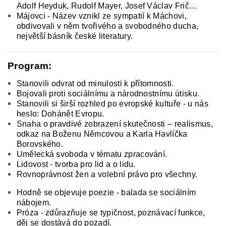
Adolf Heyduk, Rudolf Mayer, Josef Václav Frič…
Májovci - Název vznikl ze sympatií k Máchovi,
obdivovali v něm tvořivého a svobodného ducha,
největší básník české literatury.
Program:
Stanovili odvrat od minulosti k přítomnosti.
Bojovali proti sociálnímu a národnostnímu útisku.
Stanovili si širší rozhled po evropské kultuře - u nás
heslo: Dohánět Evropu.
Snaha o pravdivé zobrazení skutečnosti – realismus,
odkaz na Boženu Němcovou a Karla Havlíčka
Borovského.
Umělecká svoboda v tématu zpracování.
Lidovost - tvorba pro lid a o lidu.
Rovnoprávnost žen a volební právo pro všechny.
Hodně se objevuje poezie - balada se sociálním
nábojem.
Próza - zdůrazňuje se typičnost, poznávací funkce,
děj se dostává do pozadí.