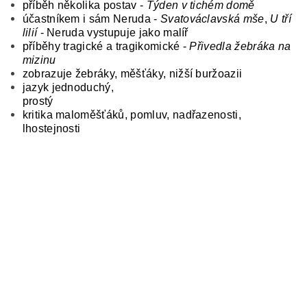
příběh několika postav -
Týden v tichém domě
účastníkem i sám Neruda -
Svatováclavská mše
,
U tří
lilií
- Neruda vystupuje jako malíř
příběhy tragické a tragikomické -
Přivedla žebráka na
mizinu
zobrazuje žebráky, měšťáky, nižší buržoazii
jazyk jednoduchý,
prostý
kritika maloměšťáků, pomluv, nadřazenosti,
lhostejnosti