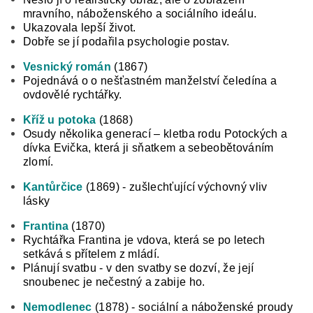
mravního, náboženského a sociálního ideálu.
Ukazovala lepší život.
Dobře se jí podařila psychologie postav.
Vesnický román
(1867)
Pojednává o o nešťastném manželství čeledína a
ovdovělé rychtářky.
Kříž u potoka
(1868)
Osudy několika generací – kletba rodu Potockých a
dívka Evička, která ji sňatkem a sebeobětováním
zlomí.
Kantůrčice
(1869) - zušlechťující výchovný vliv
lásky
Frantina
(1870)
Rychtářka Frantina je vdova, která se po letech
setkává s přítelem z mládí.
Plánují svatbu - v den svatby se dozví, že její
snoubenec je nečestný
a zabije ho.
Nemodlenec
(1878) - sociální a náboženské proudy