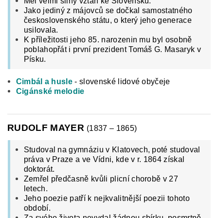
Měl velmi silný vztah ke Slovensku.
Jako jediný z májovců se dočkal samostatného
československého státu, o který jeho generace
usilovala.
K příležitosti jeho 85. narozenin mu byl osobně
poblahopřát i první prezident Tomáš G. Masaryk v
Písku.
Cimbál a husle
- slovenské lidové obyčeje
Cigánské melodie
RUDOLF MAYER
(1837 – 1865)
Studoval na gymnáziu v Klatovech, poté studoval
práva v Praze a ve Vídni, kde v r. 1864 získal
doktorát.
Zemřel předčasně kvůli plicní chorobě v 27
letech.
Jeho poezie patří k nejkvalitnější poezii tohoto
období.
Za svého života nevydal žádnou sbírku, posmrtně