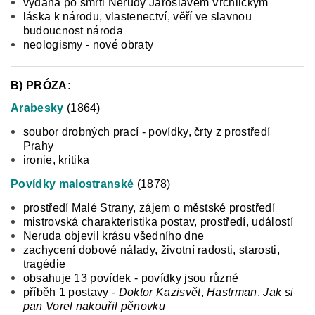
vydána po smrti Nerudy Jaroslavem Vrchlickým
láska k národu, vlastenectví, věří ve slavnou
budoucnost národa
neologismy - nové obraty
B) PRÓZA:
Arabesky
(1864)
soubor drobných prací - povídky, črty z prostředí
Prahy
ironie, kritika
Povídky malostranské
(1878)
prostředí Malé Strany, zájem o městské prostředí
mistrovská charakteristika postav, prostředí, událostí
Neruda objevil krásu všedního dne
zachycení dobové nálady, životní radosti, starosti,
tragédie
obsahuje 13 povídek - povídky jsou různé
příběh 1 postavy -
Doktor Kazisvět
,
Hastrman
,
Jak si
pan Vorel nakouřil pěnovku