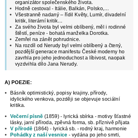
organizátor společenského života.
Hodně cestoval - Itálie, Balkán, Polsko,…
Všestranně nadaný – řídil Květy, Lumír, divadelní
kritik, literární kritik…
Za svého života byl velmi oblíbený, měl i rodinné
štěstí, peníze - bohatá manželka Dorotka.
Zemřel na zánět pohrudnice.
Na rozdíl od Nerudy byl velmi oblíbený a čtený,
pozdější generace manifestu České moderny ho
zavrhla pro jeho jednoduchost a líbivost, naopak
vyzdvihla dílo Jana Nerudy.
A) POEZIE:
Básník optimistický, popisy krajiny, přírody,
idylického venkova, později se objevuje sociální
kritika.
Večerní písně
(1859) - lyrická sbírka - motivy šťastné
lásky, jarní příroda,
zpěvná forma, sb. příznivě přijata
V přírodě
(1864) - lyrická sb. - rodný kraj, harmonie
Pohádky z naší vesnice
- vydána po jeho smrti,