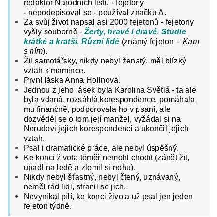
redaktor Národních listů - fejetony
-
nepodepisoval se - používal značku Δ.
Za svůj život napsal asi 2000 fejetonů - fejetony
vyšly souborně -
Žerty, hravé i dravé
,
Studie
krátké a kratší
,
Různí lidé
(známý fejeton –
Kam
s ním
).
Žil samotářsky, nikdy nebyl ženatý, měl blízký
vztah k mamince.
První láska Anna Holinová.
Jednou z jeho lásek byla Karolina Světlá - ta ale
byla vdaná, rozsáhlá korespondence, pomáhala
mu finančně, podporovala ho v psaní, ale
dozvěděl se o tom její manžel, vyžádal si na
Nerudovi jejich korespondenci a ukončil jejich
vztah.
Psal i dramatické práce, ale nebyl úspěšný.
Ke konci života téměř nemohl chodit (zánět žil,
upadl na ledě a zlomil si nohu).
Nikdy nebyl šťastný, nebyl čtený, uznávaný,
neměl rád lidi, stranil se jich.
Nevynikal pílí, ke konci života už psal jen jeden
fejeton týdně.