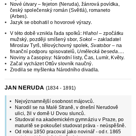
Nové útvary – fejeton (Neruda), žánrová povídka,
český společenský román (Světlá), romaneto
(Arbes).
Jazyk se obohatil o hovorové výrazy.
V této době vznikla řada spolků:
Hlahol
– zpočátku
mužský, později smíšený sbor,
Sokol
– zakladatel
Miroslav Tyrš, tělovýchovný spolek,
Svatobor
– na
finanční podporu spisovatelů,
Umělecká beseda
….
Noviny a časopisy: Národní listy, Čas, Lumír, Květy.
Začal vycházet Ottův slovník naučný.
Zrodila se myšlenka Národního divadla.
JAN NERUDA
(1834 - 1891)
Nejvýznamnější osobnost májovců.
Narodil se na Malé Straně, v dnešní Nerudově
ulici, žil v domě U Dvou slunců.
Studoval na akademickém gymnáziu v Praze, po
maturitě se pokoušel studovat práva - neúspěšně.
Od roku 1850 pracoval jako novinář - od r. 1865