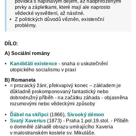
povídka s napínavým dějem, až nadpřirozenými
prvky a zápletkami, které mají ale naprosto
vědecké vysvětlení, až násilné.
Z politických důvodů vězněn, existenční
problémy.
DÍLO:
A) Sociální romány
Kandidáti existence
- snaha o uskutečnění
utopického socialismu v praxi
B) Romaneta
= prozaický žánr, překvapivý konec – základem je
důkladně prokomponovaný fantastický nebo
dobrodružný příběh - na začátku záhada - objasněna
rozumovými nebo vědeckými způsoby
Ďábel na skřipci
(1866),
Sivooký démon
Svatý Xaverius
(1873) - Praha 1.pol.19.stol. - Příběh
o domnělé záhadě obrazu umírajícího
Xaveria
v malostranském kostele sv. Mikuláše.