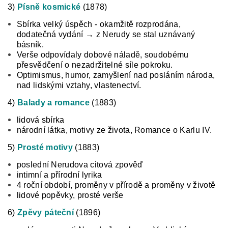
3)
Písně kosmické
(1878)
Sbírka velký úspěch - okamžitě rozprodána,
dodatečná vydání → z Nerudy se stal
uznávaný
básník.
Verše odpovídaly dobové náladě, soudobému
přesvědčení o nezadržitelné síle pokroku.
Optimismus, humor,
zamyšlení nad posláním národa,
nad lidskými vztahy, vlastenectví.
4)
Balady a romance
(1883)
lidová sbírka
národní látka, motivy ze života, Romance o Karlu IV.
5)
Prosté motivy
(1883)
poslední Nerudova citová zpověď
intimní a přírodní lyrika
4 roční období, proměny v přírodě a proměny v životě
lidové popěvky, prosté verše
6)
Zpěvy páteční
(1896)