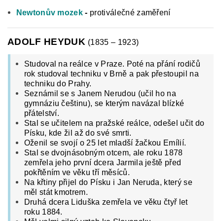
Newtonův mozek
-
protiválečné zaměření
ADOLF HEYDUK
(1835 – 1923)
Studoval na reálce v Praze. Poté na přání rodičů
rok studoval techniku v Brně a pak přestoupil na
techniku do Prahy.
Seznámil se s Janem Nerudou (učil ho na
gymnáziu češtinu), se kterým navázal blízké
přátelství.
Stal se učitelem na pražské reálce, odešel učit do
Písku, kde žil až do své smrti.
Oženil se svojí o 25 let mladší žačkou Emílií.
Stal se dvojnásobným otcem, ale roku 1878
zemřela jeho první dcera Jarmila ještě před
pokřtěním ve věku tří měsíců.
Na křtiny přijel do Písku i Jan Neruda, který se
měl stát kmotrem.
Druhá dcera Liduška zemřela ve věku čtyř let
roku 1884.