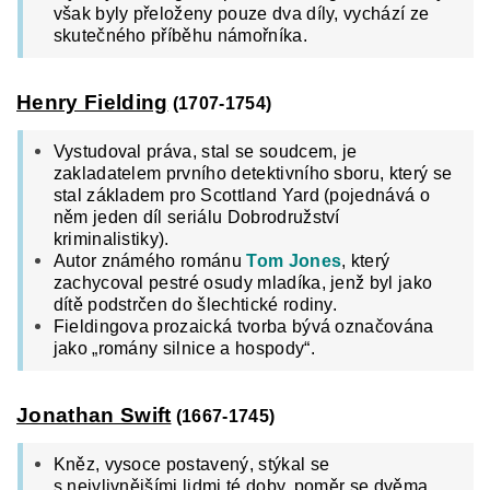
však byly přeloženy pouze dva díly, vychází ze
skutečného příběhu námořníka.
Henry Fielding
(1707-1754)
Vystudoval práva, stal se soudcem, je
zakladatelem prvního detektivního sboru, který se
stal základem pro Scottland Yard (pojednává o
něm jeden díl seriálu Dobrodružství
kriminalistiky).
Autor známého románu
Tom Jones
, který
zachycoval pestré osudy mladíka, jenž byl jako
dítě podstrčen do šlechtické rodiny.
Fieldingova prozaická tvorba bývá označována
jako „romány silnice a hospody“.
Jonathan Swift
(1667-1745)
Kněz, vysoce postavený, stýkal se
s nejvlivnějšími lidmi té doby, poměr se dvěma