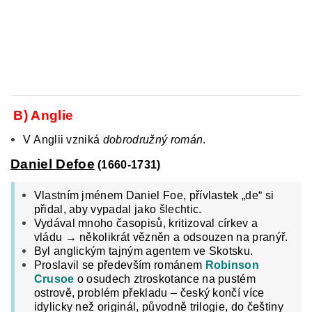
B) Anglie
V Anglii vzniká
dobrodružný román
.
Daniel Defoe
(1660-1731)
Vlastním jménem Daniel Foe, přívlastek „de“ si
přidal, aby vypadal jako šlechtic.
Vydával mnoho časopisů, kritizoval církev a
vládu → několikrát vězněn a odsouzen na pranýř.
Byl anglickým tajným agentem ve Skotsku.
Proslavil se především románem
Robinson
Crusoe
o osudech ztroskotance na pustém
ostrově, problém překladu – český končí více
idylicky než originál, původně trilogie, do češtiny