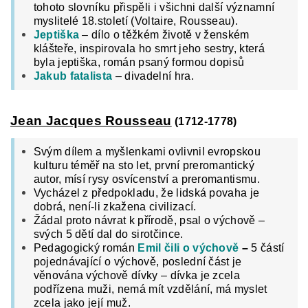
tohoto slovníku přispěli i všichni další významní
myslitelé 18.století (Voltaire, Rousseau).
Jeptiška
– dílo o těžkém životě v ženském
klášteře, inspirovala ho smrt jeho sestry, která
byla jeptiška, román psaný formou dopisů
Jakub fatalista
– divadelní hra.
Jean Jacques Rousseau
(1712-1778)
Svým dílem a myšlenkami ovlivnil evropskou
kulturu téměř na sto let, první preromantický
autor, mísí rysy osvícenství a preromantismu.
Vycházel z předpokladu, že lidská povaha je
dobrá, není-li zkažena civilizací.
Žádal proto návrat k přírodě, psal o výchově –
svých 5 dětí dal do sirotčince.
Pedagogický román
Emil čili o výchově
–
5 částí
pojednávající o výchově, poslední část je
věnována výchově dívky – dívka je zcela
podřízena muži, nemá mít vzdělání, má myslet
zcela jako její muž.