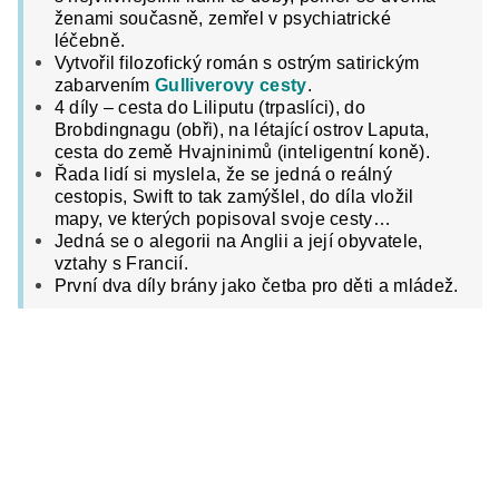
ženami současně, zemřel v psychiatrické
léčebně.
Vytvořil filozofický román s ostrým satirickým
zabarvením
Gulliverovy cesty
.
4 díly – cesta do Liliputu (trpaslíci), do
Brobdingnagu (obři), na létající ostrov Laputa,
cesta do země Hvajninimů (inteligentní koně).
Řada lidí si myslela, že se jedná o reálný
cestopis, Swift to tak zamýšlel, do díla vložil
mapy, ve kterých popisoval svoje cesty…
Jedná se o alegorii na Anglii a její obyvatele,
vztahy s Francií.
První dva díly brány jako četba pro děti a mládež.