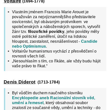
Voltaire
(1694-1778)
Vlastním jménem Francois Marie Arouet je
považován za nejvýznamnějšího představitele
osvícenství, byl obávaným protivníkem ve
společenských a náboženských sporech, vytvořil
žánr tzv.
filozofické povídky
, jeho povídky měly
ostré politické zaměření, útočil na lidskou
hloupost, zaostalost, nesnášenlivost -
Candide
nebo Optimismus
.
Voltairův humanismus vychází z přesvědčení o
rovnosti všech lidí.
„Nesouhlasím s tím, co říkáte, ale vždy budu hájit
vaše právo to říkat.“
Denis Diderot
(1713-1784)
Byl vůdčím duchem naučného slovníku
Encyklopedie aneb Racionální slovník věd,
umění a řemesel
, který obsahoval soubor
znalostí ze současné vědy, umění a techniky - do