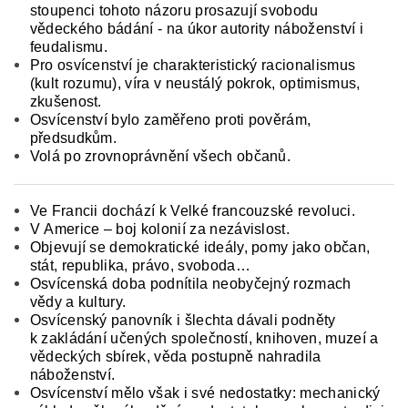
stoupenci tohoto názoru prosazují svobodu
vědeckého bádání - na úkor autority náboženství i
feudalismu.
Pro osvícenství je charakteristický racionalismus
(kult rozumu), víra v neustálý pokrok, optimismus,
zkušenost.
Osvícenství bylo zaměřeno proti pověrám,
předsudkům.
Volá po zrovnoprávnění všech občanů.
Ve Francii dochází k Velké francouzské revoluci.
V Americe – boj kolonií za nezávislost.
Objevují se demokratické ideály, pomy jako občan,
stát, republika, právo, svoboda…
Osvícenská doba podnítila neobyčejný rozmach
vědy a kultury.
Osvícenský panovník i šlechta dávali podněty
k zakládání učených společností, knihoven, muzeí a
vědeckých sbírek, věda postupně nahradila
náboženství.
Osvícenství mělo však i své nedostatky: mechanický