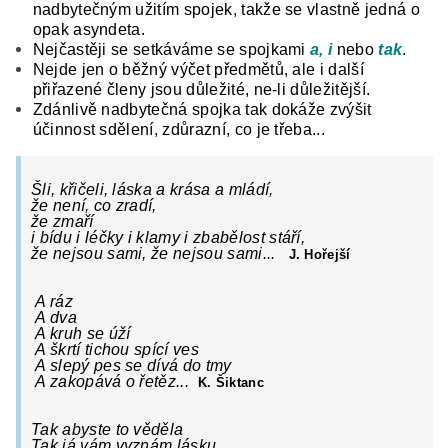
nadbytečným užitím spojek, takže se vlastně jedná o
opak asyndeta.
Nejčastěji se setkáváme se spojkami
a, i
nebo
tak
.
Nejde jen o běžný výčet předmětů, ale i další
přiřazené členy jsou důležité, ne-li důležitější.
Zdánlivě nadbytečná spojka tak dokáže zvýšit
účinnost sdělení, zdůrazní, co je třeba...
Šli, křičeli, láska a krása a mládí,
že není, co zradí,
že zmaří
i bídu i léčky i klamy i zbabělost stáří,
že nejsou sami, že nejsou sami...
J. Hořejší
A ráz
A dva
A kruh se úží
A škrtí tichou spící ves
A slepý pes se dívá do tmy
A zakopává o řetěz...
K. Šiktanc
Tak abyste to věděla
Tak já vám vyznám lásku