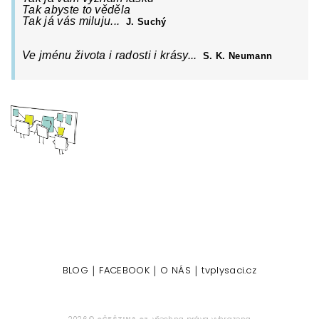
Tak abyste to věděla
Tak já vás miluju...
J. Suchý
Ve jménu života i radosti i krásy...
S. K. Neumann
|
|
|
BLOG
FACEBOOK
O NÁS
tvplysaci.cz