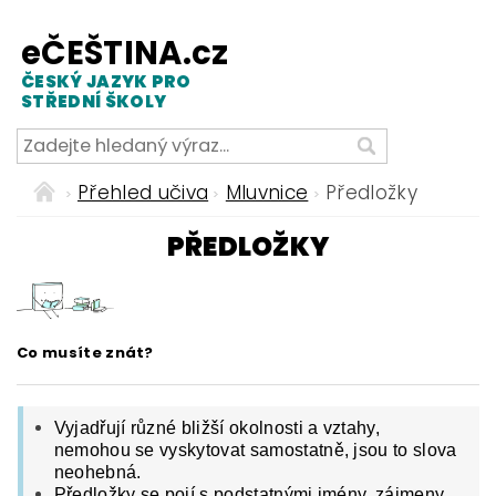
eČEŠTINA.cz
ČESKÝ JAZYK PRO
STŘEDNÍ ŠKOLY
Přehled učiva
Mluvnice
Předložky
PŘEDLOŽKY
Co musíte znát?
Vyjadřují různé bližší okolnosti a vztahy,
nemohou se vyskytovat samostatně, jsou to slova
neohebná.
Předložky se pojí s podstatnými jmény, zájmeny