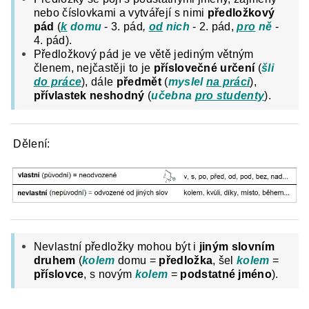
nebo číslovkami a vytvářejí s nimi
předložkový
pád
(
k
domu
- 3. pád
,
od
nich
- 2. pád,
pro
ně
-
4. pád).
Předložkový pád je ve větě jediným větným
členem, nejčastěji to je
příslovečné určení
(
šli
do práce
), dále
předmět
(
myslel
na práci
),
přívlastek neshodný
(
učebna
pro studenty
).
Dělení:
Nevlastní předložky mohou být i
jiným slovním
druhem
(
kolem
domu =
předložka
, šel
kolem
=
příslovce
, s novým
kolem
=
podstatné jméno
).