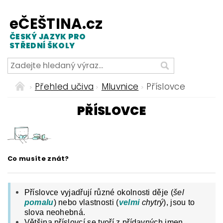
eČEŠTINA.cz
ČESKÝ JAZYK PRO
STŘEDNÍ ŠKOLY
Přehled učiva
Mluvnice
Příslovce
PŘÍSLOVCE
Co musíte znát?
Příslovce vyjadřují různé okolnosti děje (
šel
pomalu
) nebo vlastnosti (
velmi
chytrý
), jsou to
slova neohebná.
Většina příslovcí se tvoří z přídavných jmen