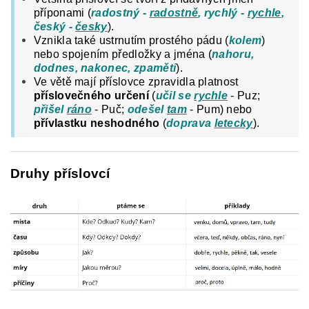
příponami (
radostný -
radostně
, rychlý -
rychle
,
český -
česky
).
Vznikla také ustrnutím prostého pádu (
kolem
)
nebo spojením předložky a jména (
nahoru,
dodnes, nakonec, zpaměti
).
Ve větě mají příslovce zpravidla platnost
příslovečného určení
(
učil se
rychle
- Puz;
přišel
ráno
- Puč;
odešel
tam
- Pum) nebo
přívlastku neshodného
(
doprava
letecky
).
Druhy příslovcí