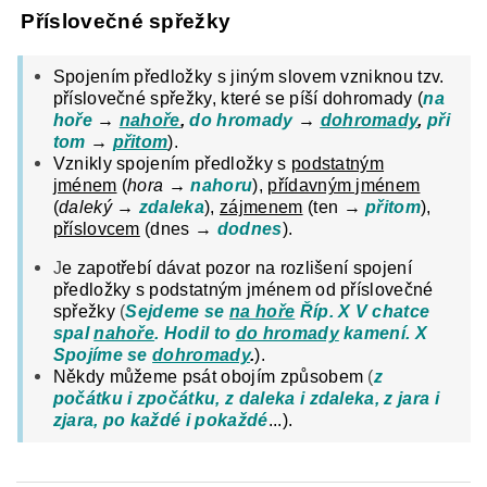
Příslovečné spřežky
Spojením předložky s jiným slovem vzniknou tzv.
příslovečné spřežky
, které se píší dohromady (
na
hoře
→
nahoře
,
do hromady
→
dohromady
,
při
tom
→
přitom
).
Vznikly spojením předložky s
podstatným
jménem
(
hora →
nahoru
),
přídavným jménem
(
daleký →
zdaleka
),
zájmenem
(ten →
přitom
),
příslovcem
(dnes →
dodnes
).
J
e zapotřebí dávat pozor na rozlišení spojení
předložky s podstatným jménem od příslovečné
spřežky
(
Sejdeme se
na hoře
Říp. X V chatce
spal
nahoře
. Hodil to
do hromady
kamení. X
Spojíme se
dohromady
.
).
Někdy můžeme psát obojím způsobem
(
z
počátku i zpočátku, z daleka i zdaleka, z jara i
zjara, po každé i pokaždé
...).