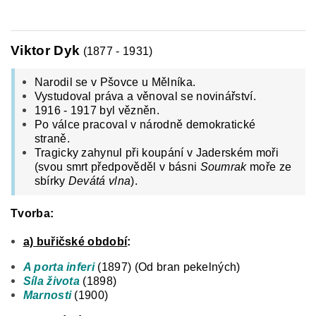
Viktor Dyk
(1877 - 1931)
Narodil se v Pšovce u Mělníka.
Vystudoval práva a věnoval se novinářství.
1916 - 1917 byl vězněn.
Po válce pracoval v národně demokratické
straně.
Tragicky zahynul při koupání v Jaderském moři
(svou smrt předpověděl v básni
Soumrak
moře ze
sbírky
Devátá vlna
).
Tvorba:
a) buřičské období
:
A porta inferi
(1897) (Od bran pekelných)
Síla života
(1898)
Marnosti
(1900)