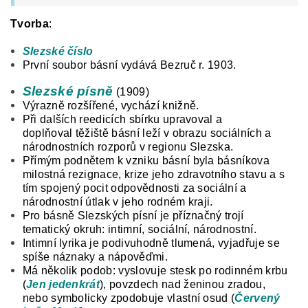
Tvorba
:
Slezské číslo
První soubor básní vydává Bezruč r. 1903.
Slezské písně
(1909)
Výrazně rozšířené,
vychází knižně.
Při dalších reedicích sbírku upravoval a
doplňoval
těžiště básní leží v obrazu sociálních a
národnostních rozporů v regionu Slezska.
Přímým podnětem k vzniku básní byla básníkova
milostná rezignace, krize jeho zdravotního stavu a s
tím spojený pocit odpovědnosti za sociální a
národnostní útlak v jeho rodném kraji.
Pro básně Slezských písní je příznačný trojí
tematický okruh: intimní, sociální, národnostní.
Intimní lyrika je podivuhodně tlumená, vyjadřuje se
spíše náznaky a nápověďmi.
Má několik podob: vyslovuje stesk po rodinném krbu
(
Jen jedenkrát
), povzdech nad ženinou zradou,
nebo symbolicky zpodobuje vlastní osud (
Červený