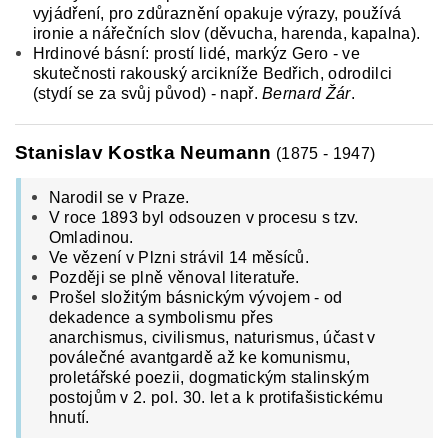
vyjádření, pro zdůraznění opakuje výrazy, používá
ironie a nářečních slov (děvucha, harenda, kapalna).
Hrdinové básní: prostí lidé, markýz Gero - ve
skutečnosti rakouský arcikníže Bedřich, odrodilci
(stydí se za svůj původ) - např.
Bernard Žár
.
Stanislav Kostka Neumann
(1875 - 1947)
Narodil se v Praze.
V roce 1893 byl odsouzen v procesu s tzv.
Omladinou.
Ve vězení v Plzni strávil 14 měsíců.
Později se plně věnoval literatuře.
Prošel složitým básnickým vývojem - od
dekadence a symbolismu přes
anarchismus,
civilismus, naturismus, účast v
poválečné avantgardě až ke komunismu,
proletářské
poezii, dogmatickým stalinským
postojům v 2. pol. 30. let a k protifašistickému
hnutí.