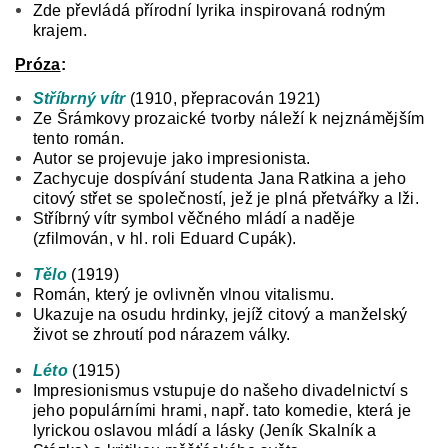
Zde převládá přírodní lyrika inspirovaná rodným
krajem.
Próza
:
Stříbrný vítr
(1910, přepracován 1921)
Ze Šrámkovy prozaické tvorby náleží k nejznámějším
tento román.
Autor se projevuje jako impresionista.
Zachycuje dospívání studenta Jana Ratkina a jeho
citový střet se společností, jež je plná přetvářky a lži.
Stříbrný vítr symbol věčného mládí a naděje
(zfilmován, v hl. roli Eduard Cupák).
Tělo
(1919)
Román, který je ovlivněn vlnou vitalismu.
Ukazuje na osudu hrdinky, jejíž citový a manželský
život se zhroutí pod nárazem války.
Léto
(1915)
Impresionismus vstupuje do našeho divadelnictví s
jeho populárními hrami, např. tato komedie, která je
lyrickou oslavou mládí a lásky (Jeník Skalník a