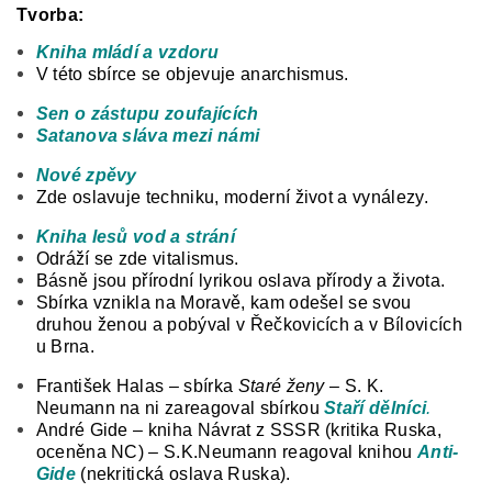
Tvorba:
Kniha mládí a vzdoru
V této sbírce se objevuje anarchismus.
Sen o zástupu zoufajících
Satanova sláva mezi námi
Nové zpěvy
Zde oslavuje techniku, moderní život a vynálezy.
Kniha lesů vod a strání
Odráží se zde vitalismus.
Básně jsou přírodní lyrikou oslava přírody a života.
Sbírka vznikla na Moravě, kam odešel se svou
druhou ženou a pobýval
v Řečkovicích a v Bílovicích
u Brna.
František Halas – sbírka
Staré ženy
– S. K.
Neumann na ni zareagoval sbírkou
Staří dělníci
.
André Gide – kniha Návrat z SSSR (kritika Ruska,
oceněna NC) – S.K.Neumann reagoval knihou
Anti-
Gide
(nekritická oslava Ruska).