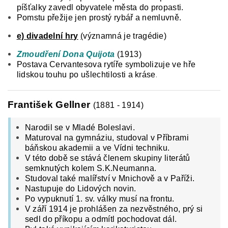
píšťalky zavedl obyvatele města do propasti.
Pomstu přežije jen prostý rybář a nemluvně.
e)
divadelní hry
(
významná je tragédie)
Zmoudření Dona Quijota
(1913)
Postava Cervantesova rytíře symbolizuje ve hře
.
lidskou touhu po ušlechtilosti a kráse
František Gellner
(1881 - 1914)
Narodil se v Mladé Boleslavi.
Maturoval na gymnáziu, studoval v Příbrami
báňskou akademii a ve Vídni techniku.
V této době se stává členem skupiny literátů
semknutých kolem S.K.Neumanna.
Studoval také malířství v Mnichově a v Paříži.
Nastupuje do Lidových novin.
Po vypuknutí 1. sv. války musí na frontu.
V září 1914 je prohlášen za nezvěstného, prý si
sedl do příkopu a odmítl pochodovat dál.