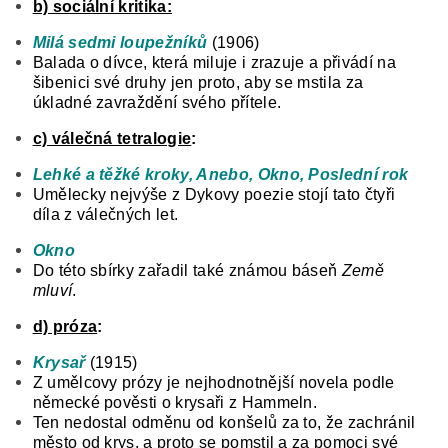
b) sociální kritika:
Milá sedmi loupežníků
(1906)
Balada o dívce, která miluje i zrazuje a přivádí na
šibenici své druhy jen proto, aby se mstila za
úkladné zavraždění svého přítele.
c) válečná tetralogie
:
Lehké a těžké kroky, Anebo, Okno, Poslední rok
Umělecky nejvýše z Dykovy poezie stojí tato čtyři
díla z válečných let.
Okno
Do této sbírky zařadil také známou báseň
Země
mluví
.
d) próza
:
Krysař
(1915)
Z umělcovy prózy je nejhodnotnější novela podle
německé pověsti o krysaři z Hammeln.
Ten nedostal odměnu od konšelů za to, že zachránil
město od krys, a proto se pomstil a za pomoci své