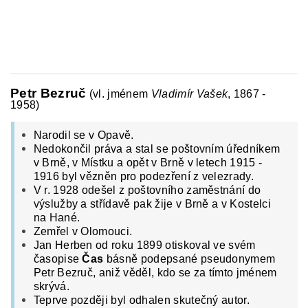
Petr Bezruč
(vl. jménem
Vladimír Vašek
, 1867 -
1958)
Narodil se v Opavě.
Nedokončil práva a stal se poštovním úředníkem
v Brně, v Místku a opět v Brně
v letech 1915 -
1916 byl vězněn pro podezření z velezrady.
V r. 1928 odešel z poštovního zaměstnání do
výslužby a střídavě pak žije v Brně a v Kostelci
na Hané.
Zemřel v Olomouci.
Jan Herben od roku 1899 otiskoval ve svém
časopise
Čas
básně podepsané pseudonymem
Petr Bezruč, aniž věděl, kdo se za tímto jménem
skrývá.
Teprve později byl odhalen skutečný autor.