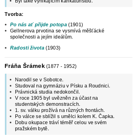
Byl také vynikajícím karikaturistou.
Tvorba:
Po nás ať přijde potopa
(1901)
Gellnerova prvotina se vysmívá měšťácké
společnosti a jejím ideálům.
Radosti života
(1903)
Fráňa Šrámek
(1877 - 1952)
Narodil se v Sobotce.
Studoval na gymnáziu v Písku a Roudnici.
Právnická studia nedokončil.
V roce 1905 byl uvězněn za účast na
studentských demonstracích.
1. sv. válku prožívá na různých frontách.
Po válce se sblížil s umělci kolem K. Čapka.
Dobu okupace tráví téměř celou ve svém
pražském bytě.