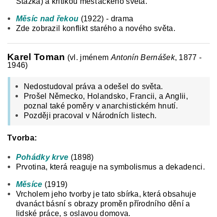
Stázka) a kritikou měšťáckého světa.
Měsíc nad řekou
(1922) - drama
Zde zobrazil konflikt starého a nového světa.
Karel Toman
(vl. jménem
Antonín Bernášek
, 1877 -
1946)
Nedostudoval práva a odešel do světa.
Prošel Německo, Holandsko, Francii, a Anglii,
poznal také poměry v anarchistickém hnutí.
Později pracoval v Národních listech.
Tvorba:
Pohádky krve
(1898)
Prvotina, která reaguje na symbolismus a dekadenci.
Měsíce
(1919)
Vrcholem jeho tvorby je tato sbírka, která obsahuje
dvanáct básní s obrazy proměn přírodního dění a
lidské práce, s oslavou domova.