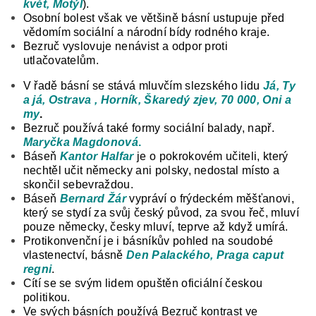
květ, Motýl
).
Osobní bolest však ve většině básní ustupuje před
vědomím sociální a národní bídy rodného kraje.
Bezruč vyslovuje nenávist a odpor proti
utlačovatelům.
V řadě básní se stává mluvčím slezského lidu
Já, Ty
a já, Ostrava , Horník, Škaredý zjev, 70 000, Oni a
my
.
Bezruč používá také formy sociální balady, např.
Maryčka Magdonová
.
Báseň
Kantor Halfar
je o pokrokovém učiteli, který
nechtěl učit německy ani polsky, nedostal místo a
skončil sebevraždou.
Báseň
Bernard Žár
vypráví o frýdeckém měšťanovi,
který se stydí za svůj český původ, za svou řeč, mluví
pouze německy, česky mluví, teprve až když umírá.
Protikonvenční je i básníkův pohled na soudobé
vlastenectví, básně
Den Palackého, Praga caput
regni
.
Cítí se se svým lidem opuštěn oficiální českou
politikou.
Ve svých básních používá Bezruč kontrast ve