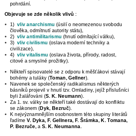
pohrdání.
Objevuje se zde několik vlivů
:
1)
vliv anarchismu
(úsilí o neomezenou svobodu
člověka, odmítnutí autority státu),
2)
vliv antimilitarismu
(hnutí odmítající válku),
3)
vliv civilismu
(oslava moderní techniky a
civilizace),
4)
vliv vitalismu
(oslava života, přírody, radost,
citové a smyslné prožitky).
Někteří spisovatelé se z odporu k měšťákovi stávají
bohémy a tuláky (
Toman, Gellner
).
Navenek se společenský radikalismus některých
básníků projevil v hnutí tzv. Omladiny, jejíž příslušníci
byli žalářováni (
S. K. Neumann
).
Za 1. sv. války se někteří také dostávají do konfliktu
se zákonem (
Dyk, Bezruč
).
K nejvýznamnějším osobnostem této skupiny literátů
řadíme
V. Dyka, F. Gellnera, F. Šrámka, K. Tomana,
P. Bezruče,
a
S. K. Neumanna
.