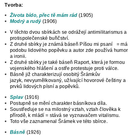
Tvorba:
Života bído, přec tě mám rád
(1905)
Modrý a rudý
(1906)
V těchto dvou sbírkách se odrážejí antimilitarismus a
protispolečenské buřičství.
Z druhé sbírky je známá báseň Píšou mi psaní = má
podobu lidového popěvku
a autor zde používá humor
a ironii.
Z druhé sbírky je také báseň Raport, která je formou
vojenského hlášení a ostře
protestuje proti válce.
Básně již charakterizují osobitý Šrámkův
jazyk,
nevyumělkovaný, užívající hovorové češtiny a
prvků lidových písní a popěvků.
Splav
(1916)
Postupně se mění charakter básníkova díla.
Soustřeďuje se na milostný vztah, vztah člověka k
přírodě, k mládí = stává se
vyznavačem vitalismu.
Toto vše zaznamenal Šrámek ve této sbírce.
Básně
(1926)