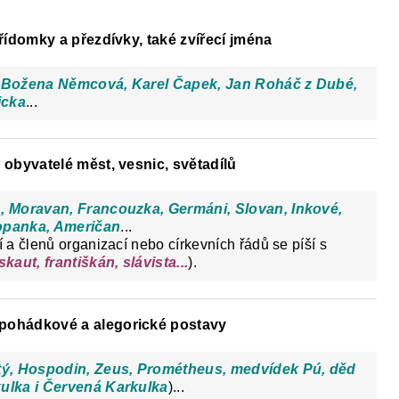
přídomky a přezdívky, také zvířecí jména
, Božena Němcová, Karel Čapek, Jan Roháč z Dubé,
icka
...
 obyvatelé měst, vesnic, světadílů
, Moravan, Francouzka, Germáni, Slovan, Inkové,
opanka, Američan
...
a členů organizací nebo církevních řádů se píší s
skaut, františkán, slávista...
).
 pohádkové a alegorické postavy
tý, Hospodin, Zeus, Prométheus, medvídek Pú, děd
ulka i Červená Karkulka
)...