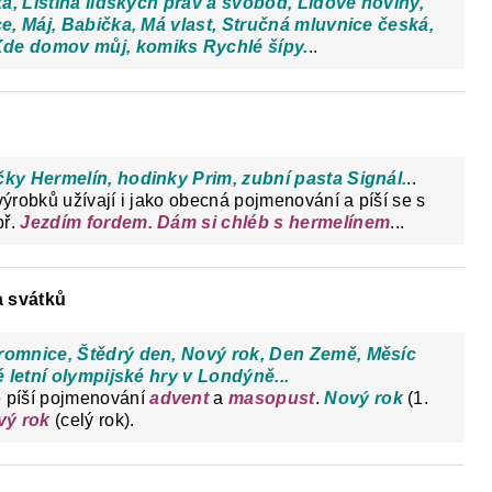
ká, Listina lidských práv a svobod, Lidové noviny,
ce, Máj, Babička, Má vlast, Stručná mluvnice česká,
de domov můj, komiks Rychlé šípy.
..
ky Hermelín, hodinky Prim, zubní pasta Signál.
..
robků užívají i jako obecná pojmenování a píší se s
př.
Jezdím fordem. Dám si chléb s hermelínem
...
a svátků
romnice, Štědrý den, Nový rok, Den Země, Měsíc
é letní olympijské hry v Londýně...
 píší pojmenování
advent
a
masopust
.
Nový rok
(1.
vý rok
(celý rok).