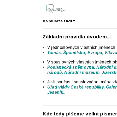
E-SHOP: UČEBNÍ MATERIÁLY K O
O NAŠICH STRÁNKÁCH
Co musíte znát?
Základní pravidla úvodem...
V jednoslovných vlastních jménech
Tomáš, Španělsko, Evropa, Vltava
V souslovných vlastních jménech pí
Poslanecká sněmovna, Národní di
národů, Národní muzeum, Jizersk
Je-li součástí souslovného jména vl
Úřad vlády České republiky, Gale
Jeseník
...
Kde tedy píšeme velká písme