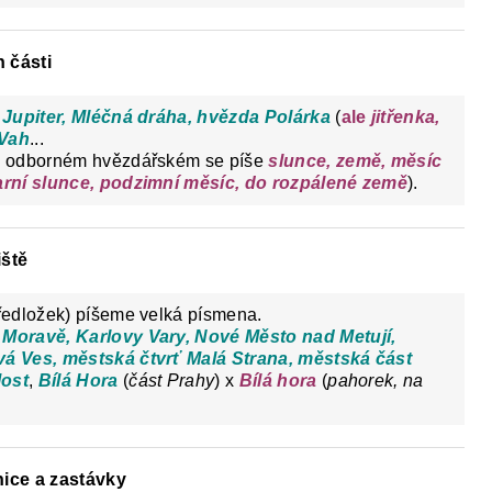
h části
 Jupiter, Mléčná dráha, hvězda Polárka
(
ale
jitřenka,
 Vah
...
 odborném hvězdářském se píše
slunce, země, měsíc
arní slunce, podzimní měsíc, do rozpálené země
).
iště
ředložek) píšeme velká písmena.
Moravě, Karlovy Vary, Nové Město nad Metují,
á Ves, městská čtvrť Malá Strana, městská část
Most
,
Bílá Hora
(
část Prahy
) x
Bílá hora
(
pahorek, na
nice a zastávky