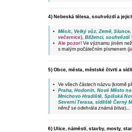
4) Nebeská tělesa, souhvězdí a jejic
Měsíc, Velký vůz, Země, Slunce,
večernice
),
Blíženci, souhvězdí
Ale pozor!
Ve významu jiném než
s malým počátečním písmenem (
j
5) Obce, města, městské čtvrti a sídl
Ve všech částech názvu (kromě p
Praha, Hodonín, Nové Město na 
Mnichovo Hradiště, Spišská Nov
Severní Terasa, sídliště Černý 
němž se odehrála známá bitva
)...
6) Ulice, náměstí, stavby, mosty, sta