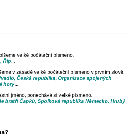
PAKOVÁNÍ UČIVA ZÁKLADNÍ ŠKOLY
FACEB
 píšeme velké počáteční písmeno.
, Říp
...
šeme v zásadě velké počáteční písmeno v prvním slově.
vadlo, Česká republika, Organizace spojených
é hory
...
astní jméno, ponechává si velké písmeno.
rie bratří Čapků, Spolková republika Německo, Hrubý
na?