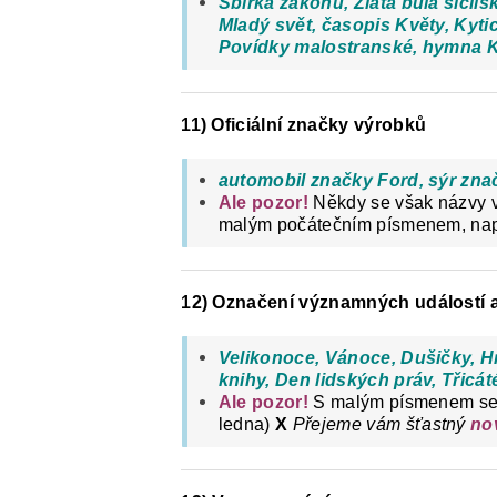
Sbírka zákonů, Zlatá bula sicils
Mladý svět, časopis Květy,
Kyti
Povídky malostranské, hymna K
11) Oficiální značky výrobků
automobil značky Ford, sýr znač
Ale pozor!
Někdy se však názvy vý
malým počátečním písmenem, na
12) Označení významných událostí 
Velikonoce, Vánoce, Dušičky, H
knihy, Den lidských práv, Třicát
Ale pozor!
S malým písmenem se
ledna)
X
Přejeme vám šťastný
no