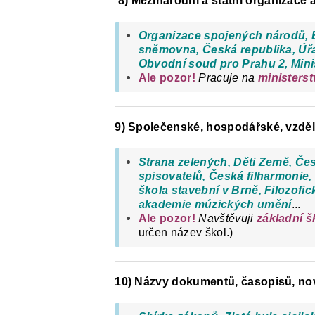
8) Mezinárodní a státní organizace a
Organizace spojených národů, 
sněmovna, Česká republika, Úřa
Obvodní soud pro Prahu 2, Mini
Ale pozor!
Pracuje na
ministerst
9) Společenské, hospodářské, vzděl
Strana zelených, Děti Země, Če
spisovatelů, Česká filharmonie,
škola stavební v Brně, Filozofi
akademie múzických umění
...
Ale pozor!
Navštěvuji
základní š
určen název škol.)
10) Názvy dokumentů, časopisů, nov