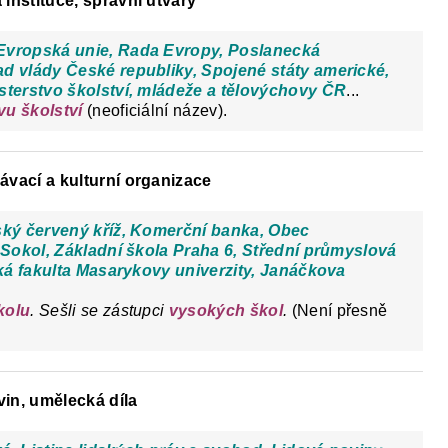
 instituce, správní útvary
Evropská unie, Rada Evropy, Poslanecká
d vlády České republiky, Spojené státy americké,
sterstvo školství, mládeže a tělovýchovy ČR
...
vu školství
(neoficiální název).
ávací a kulturní organizace
ský červený kříž, Komerční banka, Obec
 Sokol, Základní škola Praha 6, Střední průmyslová
cká fakulta Masarykovy univerzity, Janáčkova
kolu
. Sešli se zástupci
vysokých škol
.
(Není přesně
in, umělecká díla