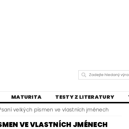
MATURITA
TESTY Z LITERATURY
 LISTY
DIKTÁTY A PRAVOPISNÁ CVIČENÍ
Psaní velkých písmen ve vlastních jménech
Y
VŠECHNY TESTY
BLOG - VŠE O ČEŠT
ÍSMEN VE VLASTNÍCH JMÉNECH
LY
ČEŠTINA PRO UKRAJINCE
DĚJEPIS