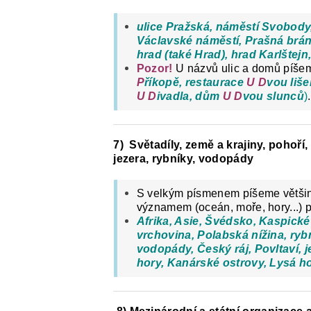
ulice Pražská, náměstí Svobody,
Václavské náměstí, Prašná brán
hrad (také Hrad), hrad Karlštej
Pozor!
U názvů ulic a domů píše
P
říkopě, restaurace
U
D
vou liš
U
D
ivadla, dům
U
D
vou slunců
)
.
7) Světadíly, země a krajiny, pohoří,
jezera, rybníky, vodopády
S velkým písmenem píšeme většin
významem (oceán, moře, hory...)
Afrika, Asie, Švédsko, Kaspic
vrchovina, Polabská nížina, ryb
vodopády, Český ráj, Povltaví, 
hory, Kanárské ostrovy, Lysá h