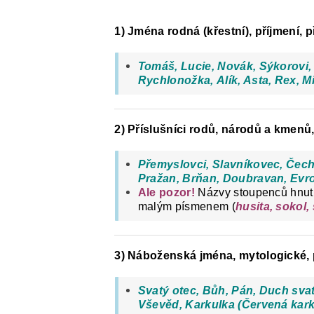
1) Jména rodná (křestní), příjmení, 
Tomáš, Lucie, Novák, Sýkorovi
Rychlonožka, Alík, Asta, Rex, M
2) Příslušníci rodů, národů a kmenů,
Přemyslovci, Slavníkovec, Čech
Pražan, Brňan, Doubravan, Evr
Ale pozor!
Názvy stoupenců hnutí 
malým písmenem (
husita, sokol, 
3) Náboženská jména, mytologické,
Svatý otec, Bůh, Pán, Duch sva
Vševěd, Karkulka (Červená kark