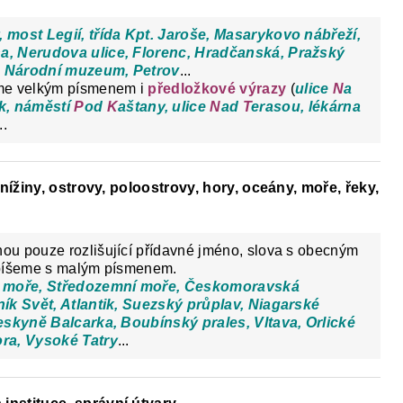
 most Legií, třída Kpt. Jaroše, Masarykovo nábřeží,
a, Nerudova ulice, Florenc, Hradčanská, Pražský
n, Národní muzeum, Petrov
...
me velkým písmenem i
předložkové výrazy
(
ulice
N
a
ek, náměstí
P
od
K
aštany, ulice
N
ad
T
erasou, lékárna
..
 nížiny, ostrovy, poloostrovy, hory, oceány, moře, řeky,
ou pouze rozlišující přídavné jméno, slova s obecným
 píšeme s malým písmenem.
ké moře, Středozemní moře, Českomoravská
ník Svět, Atlantik, Suezský průplav, Niagarské
jeskyně Balcarka, Boubínský prales, Vltava, Orlické
ora, Vysoké Tatry
...