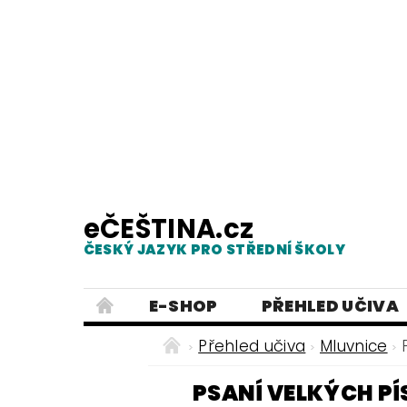
eČEŠTINA.cz
ČESKÝ JAZYK PRO STŘEDNÍ ŠKOLY
E-SHOP
PŘEHLED UČIVA
TESTY Z MLUVNICE
PRACOVNÍ
Přehled učiva
Mluvnice
NEJČASTĚJŠÍ PRAVOPISNÉ CHYB
PSANÍ VELKÝCH P
ČESKÝ JAZYK PRO ZÁKLADNÍ ŠKO