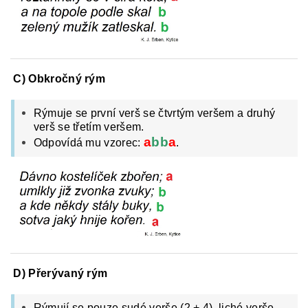
C) Obkročný rým
Rýmuje se první verš se čtvrtým veršem a druhý
verš se třetím veršem.
a
bb
a
Odpovídá mu vzorec:
.
D) Přerývaný rým
Rýmují se pouze sudé verše (2 + 4), liché verše