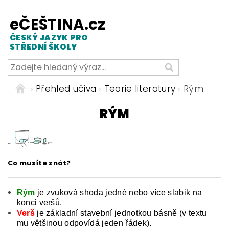
eČEŠTINA.cz
ČESKÝ JAZYK PRO
STŘEDNÍ ŠKOLY
Přehled učiva
Teorie literatury
Rým
RÝM
Co musíte znát?
Rým
je zvuková shoda jedné nebo více slabik na
konci veršů.
Verš
je základní stavební jednotkou básně (v textu
mu většinou odpovídá jeden řádek).