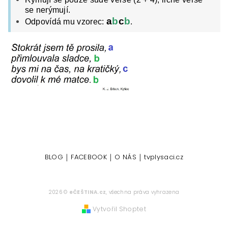
se nerýmují.
a
b
c
b
Odpovídá mu vzorec:
.
|
|
|
BLOG
FACEBOOK
O NÁS
tvplysaci.cz
2026 ©
eČEŠTINA.cz
, všechna práva vyhrazena
Vytvořil Shoptet