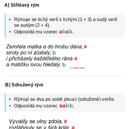
A) Střídavý rým
Rýmuje se lichý verš s lichým (1 + 3) a sudý verš
se sudým (2 + 4).
a
b
a
b
Odpovídá mu vzorec
.
B) Sdružený rým
Rýmují se dva po sobě jdoucí (sdružené) verše.
aa
bb
Odpovídá mu vzorec
.