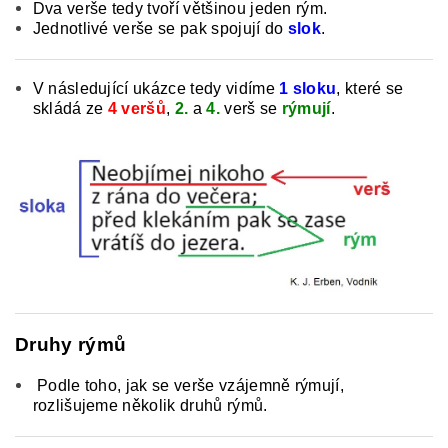
Dva verše tedy tvoří většinou jeden rým.
Jednotlivé verše se pak spojují do
slok
.
V následující ukázce tedy vidíme
1 sloku
, které se
skládá ze
4 veršů
,
2.
a
4.
verš se
rýmují
.
Druhy rýmů
Podle toho, jak se verše vzájemně rýmují,
rozlišujeme několik druhů rýmů.