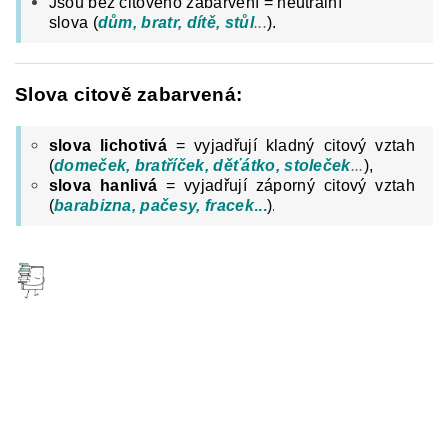
Jsou bez citového zabarvení = neutrální
slova
(
dům, bratr, dítě, stůl
...
).
Slova citově zabarvená:
slova lichotivá
= vyjadřují kladný citový vztah
(
domeček, bratříček, děťátko, stoleček
...
),
slova hanlivá
= vyjadřují záporný citový
vztah
.
(
barabizna, pačesy, fracek
...
)