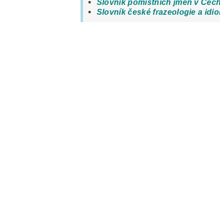
Slovník pomístních jmen v Čec
Slovník české frazeologie a idi