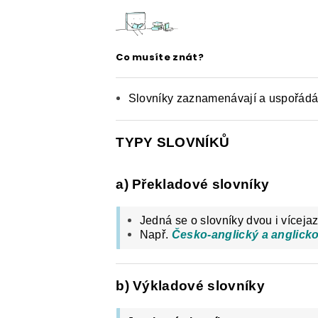
E-SHOP: UČEBNÍ MATERIÁLY K O
O NAŠICH STRÁNKÁCH
Co musíte znát?
Slovníky zaznamenávají a uspořádáv
TYPY SLOVNÍKŮ
a) Překladové slovníky
Jedná se o slovníky dvou i víceja
Např.
Česko-anglický a anglicko
b) Výkladové slovníky