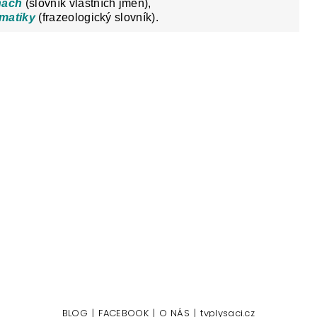
hách
(slovník vlastních jmen),
omatiky
(frazeologický slovník).
|
|
|
BLOG
FACEBOOK
O NÁS
tvplysaci.cz