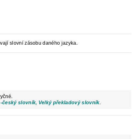
PAKOVÁNÍ UČIVA ZÁKLADNÍ ŠKOLY
FACEB
ají slovní zásobu daného jazyka.
zyčné.
-český slovník, Velký překladový slovník
.