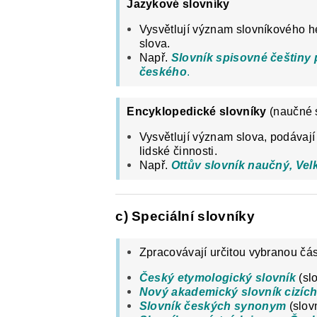
Jazykové slovníky
Vysvětlují význam slovníkového he
slova.
Např.
Slovník spisovné češtiny 
českého
.
Encyklopedické slovníky
(naučné s
Vysvětlují význam slova, podávají
lidské činnosti.
Např.
Ottův slovník naučný, Vel
c) Speciální slovníky
Zpracovávají určitou vybranou čás
Český etymologický slovník
(slo
Nový akademický slovník cizích
Slovník českých synonym
(slov