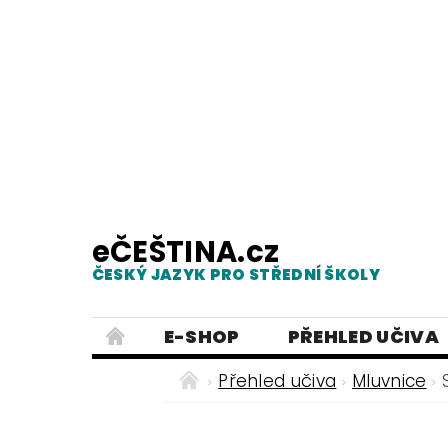
eČEŠTINA.cz
ČESKÝ JAZYK PRO STŘEDNÍ ŠKOLY
E-SHOP
PŘEHLED UČIVA
TESTY Z MLUVNICE
PRACOVNÍ
Přehled učiva
Mluvnice
NEJČASTĚJŠÍ PRAVOPISNÉ CHYB
ČESKÝ JAZYK PRO ZÁKLADNÍ ŠKO