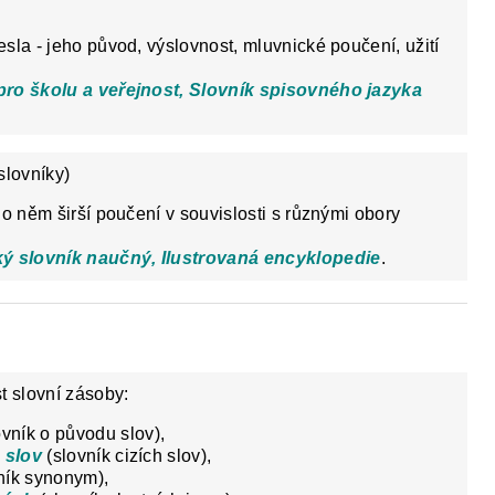
sla - jeho původ, výslovnost, mluvnické poučení, užití
pro školu a veřejnost, Slovník spisovného jazyka
lovníky)
 o něm širší poučení v souvislosti s různými obory
ký slovník naučný, Ilustrovaná encyklopedi
e
.
t slovní zásoby:
vník o původu slov),
 slov
(slovník cizích slov),
ník synonym),