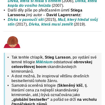
Dívka, která si hrála s ohněm
(2006),
Dívka, která
kopla do vosího hnízda
(2007).
Další díly píše po předčasném úmrtí
Stiega
Larssona
jiný autor –
David Lagercrantz:
Dívka v pavoučí síti
(2015),
Muž, který hledal svůj
stín
(2017),
Dívka, která musí zemřít
(2019).
Tak tenhle chlapík,
Stieg Larsson
, po vydání své
temné trilogie
Milénium
odstartoval
obrovskej
celosvětovej boom
skandinávskejch
krimirománů.
A dost možná, že inspiroval většinu dnešních
bestselleristů tohoto žánru.
Samotná oceněná trilogie (
Skleněný klíč
, tj.
literární cena za nejlepší skandinávský
krimiromán, atd.) bývá označována jako
„globální bestseller“
a pořád se drží
na vrcholu
čtenářskejch zájmů
.