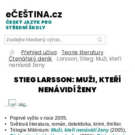
eČEŠTINA.cz
ČESKÝ JAZYK PRO
STŘEDNÍ ŠKOLY
Přehled učiva
Teorie literatury
Čtenářský deník
Larsson, Stieg: Muži, kteří
nenávidí ženy
STIEG LARSSON: MUŽI, KTEŘÍ
NENÁVIDÍ ŽENY
Poprvé vyšlo v roce 2005.
Světová literatura, román, detektivka, krimi, thriller.
Trilogie Milénium:
Muži, kteří nenávidí ženy
(2005),