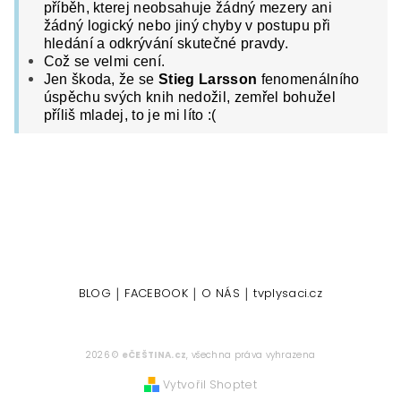
příběh, kterej neobsahuje žádný mezery ani
žádný logický nebo jiný chyby v postupu při
hledání a odkrývání skutečné pravdy.
Což se velmi cení.
Jen škoda, že se
Stieg Larsson
fenomenálního
úspěchu svých knih nedožil, zemřel bohužel
příliš mladej, to je mi líto :(
|
|
|
BLOG
FACEBOOK
O NÁS
tvplysaci.cz
2026 ©
eČEŠTINA.cz
, všechna práva vyhrazena
Vytvořil Shoptet