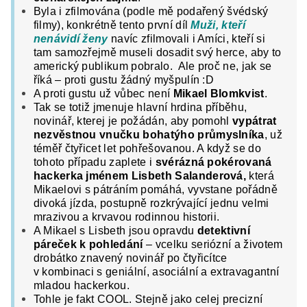
Byla i zfilmována (podle mě podařený švédský
filmy), konkrétně tento první díl
Muži, kteří
nenávidí ženy
navíc zfilmovali i Amíci, kteří si
tam samozřejmě museli dosadit svý herce, aby to
americký publikum pobralo. Ale proč ne, jak se
říká – proti gustu žádný myšpulín :D
A proti gustu už vůbec není
Mikael Blomkvist
.
Tak se totiž jmenuje hlavní hrdina příběhu,
novinář, kterej je požádán, aby pomohl
vypátrat
nezvěstnou vnučku bohatýho průmyslníka
, už
téměř čtyřicet let pohřešovanou. A když se do
tohoto případu zaplete i
svérázná pokérovaná
hackerka jménem Lisbeth Salanderová,
která
Mikaelovi s pátráním pomáhá, vyvstane pořádně
divoká jízda, postupně rozkrývající jednu velmi
mrazivou a krvavou rodinnou historii.
A Mikael s Lisbeth jsou opravdu
detektivní
páreček k pohledání
– vcelku seriózní a životem
drobátko znavený novinář po čtyřicítce
v kombinaci s geniální, asociální a extravagantní
mladou hackerkou.
Tohle je fakt COOL. Stejně jako celej precizní