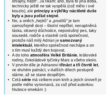
onlajny, hejtři“. Já říkám: ano, byla to jiná doba,
technicky ještě ne tak vyspělá (což mělo i své
kouzlo), ale
principy a výkřiky náctileté duše
byly a jsou pořád stejné
.
No, a oněch „hejtrů“ a „prudilů“ je tam
samozřejmě dost – školní nepřítel, nenaplněná
láska, otravný důchodce, neposlušný pes, taky
sousedé, rodiče a vlastně celá společnost,
protože náš milý Adrian je
samozvaný
intelektuál
, kterého společnost nechápe a on
s tím musí každý den bojovat.
A do toho
atmosféra Velké Británie
, královské
rodiny, čokoládové tyčinky Mars a všeho okolo.
V prvním díle je Adrianovi
třináct a tři čtvrtě let
,
ve druhém patnáct, v dalších dílech postupně
stárne, až se stane dospělým.
Celá
série
má celkem osm knih a jejich úroveň je
podle mého vyrovnaná, za což před autorkou
hluboce smekám :)