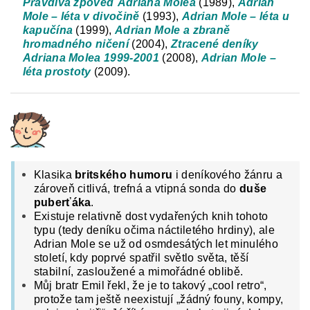
Pravdivá zpověď Adriana Molea
(1989),
Adrian
Mole – léta v divočině
(1993),
Adrian Mole – léta u
kapučína
(1999),
Adrian Mole a zbraně
hromadného ničení
(2004),
Ztracené deníky
Adriana Molea 1999-2001
(2008),
Adrian Mole –
léta prostoty
(2009).
Klasika
britského humoru
i deníkového žánru a
zároveň citlivá, trefná a vtipná sonda do
duše
puberťáka
.
Existuje relativně dost vydařených knih tohoto
typu (tedy deníku očima náctiletého hrdiny), ale
Adrian Mole se už od osmdesátých let minulého
století, kdy poprvé spatřil světlo světa, těší
stabilní, zasloužené a mimořádné oblibě.
Můj bratr Emil řekl, že je to takový „cool retro“,
protože tam ještě neexistují „žádný founy, kompy,