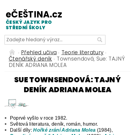
eČEŠTINA.cz
ČESKÝ JAZYK PRO
STŘEDNÍ ŠKOLY
Přehled učiva
Teorie literatury
Čtenářský deník
Townsendová, Sue: TAJNÝ
DENÍK ADRIANA MOLEA
SUE TOWNSENDOVÁ: TAJNÝ
DENÍK ADRIANA MOLEA
Poprvé vyšlo v roce 1982.
Světová literatura, deník, román, humor.
Další díly:
Hořké zrání Adriana Molea
(1984),