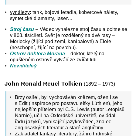
vynálezy
: tank, bojová letadla, kobercové nálety,
syntetické diamanty, laser…
Stroj času
– Vědec vynalezne stroj času a ocitne se
v 803. tisíciletí. Svět je rozdělený na dvě rasy –
Morlocky (žijící pod zemí, kanibalové) a Eloie
(neschopní, žijící na povrchu).
Ostrov doktora Moraua
– doktor, který na
opuštěném ostrově vytváří ze zvířat lidi
Neviditelný
John Ronald Reuel Tolkien
(1892 – 1973)
Brzy osiřel, byl vychováván knězem, oženil se
s Edit (inspirace pro postavu elfky Lúthien), jeho
nejlepším přítelem byl C.S. Lewis (autor Letopisů
Narnie), učil na Oxfordské univerzitě, ovládal
řadu jazyků, vynikající jazykovědec, znalec
anglosaských literatur a staré angličtiny.
Zakladatel fantasy literatury, žánru hrdinské