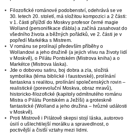
Filozofické románové podobenství, odehrává se ve
30. letech 20. století, má složitou kompozici a 2 části:
v 1. části přijíždí do Moskvy profesor černé magie
Wolland (personifikace ďábla) a začíná zasahovat do
všedního života a běžných pořádků, ve 2. části je v
popředí Markétka s Mistrem.
V románu se prolínají především příběhy o
Wollandovi a jeho družině (a jejich vlivu na životy lidí
v Moskvě), o Pilátu Pontském (Mistrova kniha) a o
Markétce (Mistrova láska).
Jde o dobovou satiru, boj dobra a zla, složitá
symbolika (téma biblické i faustovské), prolínání
fantaskna s realitou, prolínání společenských rovin –
realistické (porevoluční Moskva, obraz mravů),
historicko-filozofické (kapitoly odmítnutého románu
Mistra o Pilátu Pontském a Ježíši) a groteskně
fantastické (Wolland a jeho družina – hrůzné události
v Moskvě).
Proti Mistrově i Pilátově skepsi stojí láska, autorovo
úsilí o ušlechtilejší morálku a spravedlnost, o
poctivější a čistší vztahy mezi lidmi.