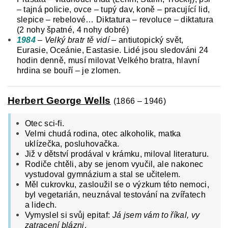
– tajná policie, ovce – tupý dav, koně – pracující lid,
slepice – rebelové… Diktatura – revoluce – diktatura
(2 nohy špatné, 4 nohy dobré)
1984
–
Velký bratr tě vidí
– antiutopický svět,
Eurasie, Oceánie, Eastasie. Lidé jsou sledováni 24
hodin denně, musí milovat Velkého bratra, hlavní
hrdina se bouří – je zlomen.
Herbert George Wells
(1866 – 1946)
Otec sci-fi.
Velmi chudá rodina, otec alkoholik, matka
uklízečka, posluhovačka.
Již v dětství prodával v krámku, miloval literaturu.
Rodiče chtěli, aby se jenom vyučil, ale nakonec
vystudoval gymnázium a stal se učitelem.
Měl cukrovku, zasloužil se o výzkum této nemoci,
byl vegetarián, neuznával testování na zvířatech
a lidech.
Vymyslel si svůj epitaf:
Já jsem vám to říkal, vy
zatracení blázni
.