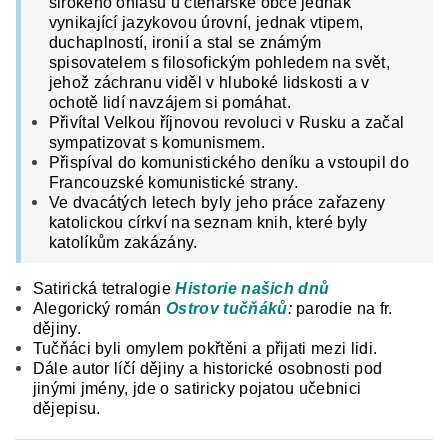
širokého ohlasu u čtenářské obce jednak
vynikající jazykovou úrovní, jednak vtipem,
duchaplností, ironií a stal se známým
spisovatelem s filosofickým pohledem na svět,
jehož záchranu viděl v hluboké lidskosti a v
ochotě lidí navzájem si pomáhat.
Přivítal Velkou říjnovou revoluci v Rusku a začal
sympatizovat s komunismem.
Přispíval do komunistického deníku a vstoupil do
Francouzské komunistické strany.
Ve dvacátých letech byly jeho práce zařazeny
katolickou církví na seznam knih, které byly
katolíkům zakázány.
Satirická tetralogie
Historie našich dnů
Alegorický román
Ostrov tučňáků
:
parodie na fr.
dějiny.
Tučňáci byli omylem pokřtěni a přijati mezi lidi.
Dále autor líčí dějiny a historické osobnosti pod
jinými jmény, jde o satiricky pojatou učebnici
dějepisu.