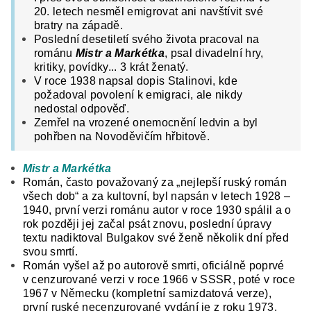
20. letech nesměl emigrovat ani navštívit své
bratry na západě.
Poslední desetiletí svého života pracoval na
románu
Mistr a Markétka
, psal divadelní hry,
kritiky, povídky... 3 krát ženatý.
V roce 1938 napsal dopis Stalinovi, kde
požadoval povolení k emigraci, ale nikdy
nedostal odpověď.
Zemřel na vrozené onemocnění ledvin a byl
pohřben na Novoděvičím hřbitově.
Mistr a Markétka
Román, často považovaný za „nejlepší ruský román
všech dob“ a za kultovní, byl napsán v letech 1928 –
1940, první verzi románu autor v roce 1930 spálil a o
rok později jej začal psát znovu, poslední úpravy
textu nadiktoval Bulgakov své ženě několik dní před
svou smrtí.
Román vyšel až po autorově smrti, oficiálně poprvé
v cenzurované verzi v roce 1966 v SSSR, poté v roce
1967 v Německu (kompletní samizdatová verze),
první ruské necenzurované vydání je z roku 1973.