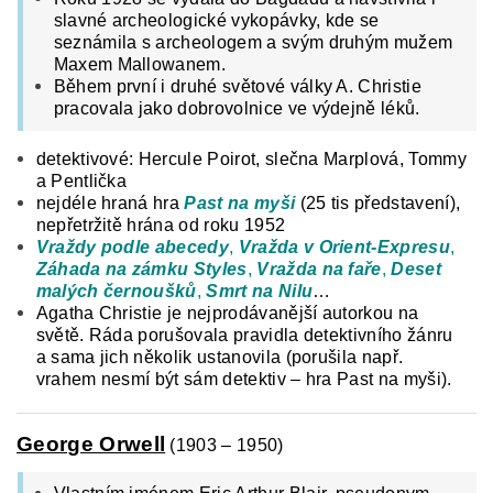
slavné archeologické vykopávky, kde se
seznámila s archeologem a svým druhým mužem
Maxem Mallowanem.
Během první i druhé světové války A. Christie
pracovala jako dobrovolnice ve výdejně léků.
detektivové: Hercule Poirot, slečna Marplová, Tommy
a Pentlička
nejdéle hraná hra
Past na myši
(25 tis představení),
nepřetržitě hrána od roku 1952
Vraždy podle abecedy
,
Vražda v Orient-Expresu
,
Záhada na zámku Styles
,
Vražda na faře
,
Deset
malých černoušků
,
Smrt na Nilu
…
Agatha Christie je nejprodávanější autorkou na
světě. Ráda porušovala pravidla detektivního žánru
a sama jich několik ustanovila (porušila např.
vrahem nesmí být sám detektiv – hra Past na myši).
George Orwell
(1903 – 1950)