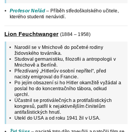
Profesor Neřád
– Příběh středoškolského učitele,
kterého studenti nenávidí.
Lion Feuchtwanger
(1884 – 1958)
Narodil se v Mnichově do početné rodiny
židovského továrníka.
Studoval germanistiku, filozofii a antropologii v
Mnichově a Berlíně.
Přezdívaný „Hitlerův osobní nepřítel“, před
nacisty emigroval do Francie.
Po jejím obsazení si ho Hitler okamžitě vyžádal a
poslal ho do koncentračního tábora, odkud
uprchl.
Účastnil se protiválečných a protifašistických
kongresů, patřil k nejaktivnějším činitelům
antifašistických hnutí.
Utekl do USA a od roku 1941 žil v USA.
Žid Süss
– nacisté toto dílo zneužili a natočili film se