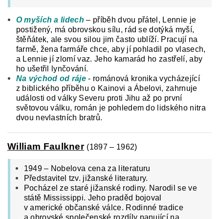
O myších a lidech
– příběh dvou přátel, Lennie je
postižený, má obrovskou sílu, rád se dotýká myší,
štěňátek, ale svou silou jim často ublíží. Pracují na
farmě, žena farmáře chce, aby jí pohladil po vlasech,
a Lennie jí zlomí vaz. Jeho kamarád ho zastřelí, aby
ho ušetřil lynčování.
Na východ od ráje
-
románová kronika vycházející
z biblického příběhu o Kainovi a Ábelovi, zahrnuje
události od války Severu proti Jihu až po první
světovou válku, román je pohledem do lidského nitra
dvou nevlastních bratrů.
William Faulkner
(1897 – 1962)
1949 – Nobelova cena za literaturu
Představitel tzv. jižanské literatury.
Pocházel ze staré jižanské rodiny. Narodil se ve
státě Mississippi. Jeho praděd bojoval
v americké občanské válce. Rodinné tradice
a obrovské společenské rozdíly panující na