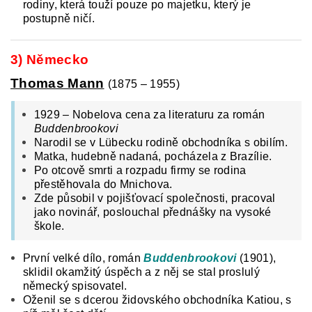
rodiny, která touží pouze po majetku, který je
postupně ničí.
3) Německo
Thomas Mann
(1875 – 1955)
1929 – Nobelova cena za literaturu za román
Buddenbrookovi
Narodil se v Lübecku rodině obchodníka s obilím.
Matka, hudebně nadaná, pocházela z Brazílie.
Po otcově smrti a rozpadu firmy se rodina
přestěhovala do Mnichova.
Zde působil v pojišťovací společnosti, pracoval
jako novinář, poslouchal přednášky na vysoké
škole.
První velké dílo, román
Buddenbrookovi
(1901)
,
sklidil okamžitý úspěch a z něj se stal proslulý
německý spisovatel.
Oženil se s dcerou židovského obchodníka Katiou, s