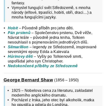
fantasy.
Vymyslel fungující svět Středozemě, s mnoha
národy (elfové, trpaslíci, hobiti, obři, draci…) a
mnoha fungujícími jazyky.
Hobit
– Původně příběh pro jeho děti.
Pán prstenů
– Společenstvo prstenu, Dvě věže,
Návrat krále – původně jedna kniha, Tolkien
nesouhlasil s pojmenováním jednotlivých dílů.
Silmarillion
– legendy ze Středozemě, inspirované
severskými eposy Edda a Kalevala
Húrinovy děti
– Vyšly po Tolkienově smrti,
uspořádal jeho syn Christopher.
Nedokončené příběhy ze Středozemě
George Bernard Shaw
(1856 – 1950)
1925 – Nobelova cena za literaturu, zakladatel
moderního anglického dramatu.
Pocházel z Irska, jeho otec byl alkoholik, matka
ho opustila a odjela do Londýna.