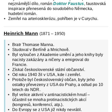
nejznámější dílo, román
Doktor Faustus
, faustovská
inspirace přenesená do soudobého Německa,
hudební román.
Zemřel na arteriosklerózu, pohřben je v Curychu.
Heinrich Mann
(1871 – 1950)
Bratr Thomase Manna.
Studoval v Berlíně a Mnichově.
Byl vyloučen z Akademie umění a jeho knihy byly
nacisty zakázány a ničeny a emigroval do
Francie.
Získal československé státní občanství.
Od roku 1940 žil v USA, kde i zemřel.
Protože byl československý občan, byly jeho
ostatky převezeny z USA do Prahy, a odtud po 10
letech do NDR.
Byl velice aktivní v antinacistickém hnutí –
účastnil se mnoha protinacistických akcí
(kongresů, konferencí, atp.).
Do Evropy se z USA již nikdy nevrátil.