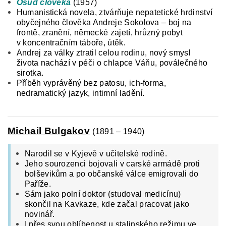
Osud člověka
(1957)
Humanistická novela, ztvárňuje nepatetické hrdinství
obyčejného člověka Andreje Sokolova – boj na
frontě, zranění, německé zajetí, hrůzný pobyt
v koncentračním táboře, útěk.
Andrej za války ztratil celou rodinu, nový smysl
života nachází v péči o chlapce Váňu, poválečného
sirotka.
Příběh vyprávěný bez patosu, ich-forma,
nedramatický jazyk, intimní ladění.
Michail Bulgakov
(1891 – 1940)
Narodil se v Kyjevě v učitelské rodině.
Jeho sourozenci bojovali v carské armádě proti
bolševikům a po občanské válce emigrovali do
Paříže.
Sám jako polní doktor (studoval medicínu)
skončil na Kavkaze, kde začal pracovat jako
novinář.
I přes svou oblíbenost u stalinského režimu ve