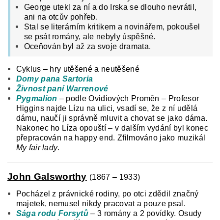
George utekl za ní a do Irska se dlouho nevrátil,
ani na otcův pohřeb.
Stal se literárním kritikem a novinářem, pokoušel
se psát romány, ale nebyly úspěšné.
Oceňován byl až za svoje dramata.
Cyklus – hry utěšené a neutěšené
Domy pana Sartoria
Živnost paní Warrenové
Pygmalion
– podle Ovidiových Proměn – Profesor
Higgins najde Lízu na ulici, vsadí se, že z ní udělá
dámu, naučí ji správně mluvit a chovat se jako dáma.
Nakonec ho Líza opouští – v dalším vydání byl konec
přepracován na happy end. Zfilmováno jako muzikál
My fair lady
.
John Galsworthy
(1867 – 1933)
Pocházel z právnické rodiny, po otci zdědil značný
majetek, nemusel nikdy pracovat a pouze psal.
Sága rodu Forsytů
– 3 romány a 2 povídky. Osudy