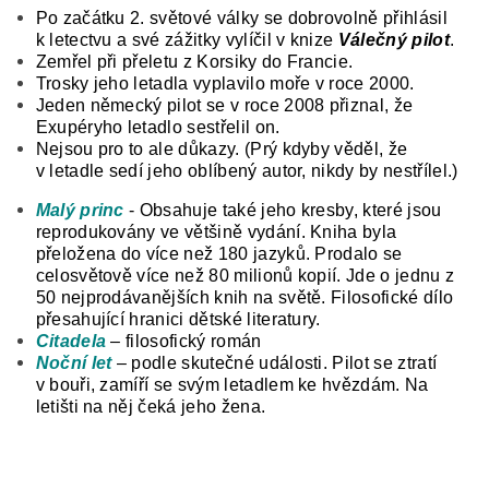
Po začátku 2. světové války se dobrovolně přihlásil
k letectvu a své zážitky vylíčil v knize
Válečný pilot
.
Zemřel při přeletu z Korsiky do Francie.
Trosky jeho letadla vyplavilo moře v roce 2000.
Jeden německý pilot se v roce 2008 přiznal, že
Exupéryho letadlo sestřelil on.
Nejsou pro to ale důkazy. (Prý kdyby věděl, že
v letadle sedí jeho oblíbený autor, nikdy by nestřílel.)
Malý princ
- Obsahuje také jeho kresby, které jsou
reprodukovány ve většině vydání. Kniha byla
přeložena do více než 180 jazyků. Prodalo se
celosvětově více než 80 milionů kopií. Jde o jednu z
50 nejprodávanějších knih na světě. Filosofické dílo
přesahující hranici dětské literatury.
Citadela
– filosofický román
Noční let
– podle skutečné události. Pilot se ztratí
v bouři, zamíří se svým letadlem ke hvězdám. Na
letišti na něj čeká jeho žena.