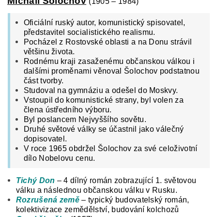
Michail Šolochov
(1905 – 1984)
Oficiální ruský autor, komunistický spisovatel,
představitel socialistického realismu.
Pocházel z Rostovské oblasti a na Donu strávil
většinu života.
Rodnému kraji zasaženému občanskou válkou i
dalšími proměnami věnoval Šolochov podstatnou
část tvorby.
Studoval na gymnáziu a odešel do Moskvy.
Vstoupil do komunistické strany, byl volen za
člena ústředního výboru.
Byl poslancem Nejvyššího sovětu.
Druhé světové války se účastnil jako válečný
dopisovatel.
V roce 1965 obdržel Šolochov za své celoživotní
dílo Nobelovu cenu.
Tichý Don
– 4 dílný román zobrazující 1. světovou
válku a následnou občanskou válku v Rusku.
Rozrušená země
– typický budovatelský román,
kolektivizace zemědělství, budování kolchozů