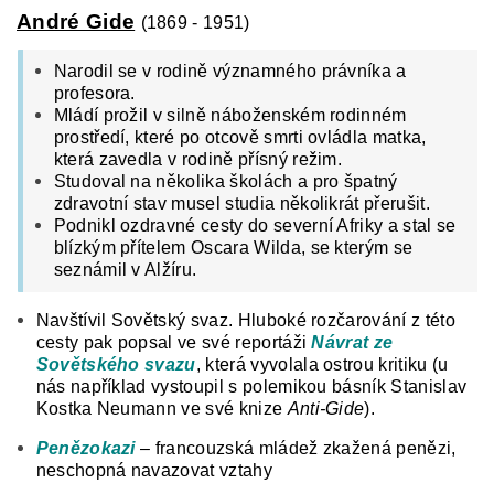
André Gide
(1869 - 1951)
Narodil se v rodině významného právníka a
profesora.
Mládí prožil v silně náboženském rodinném
prostředí, které po otcově smrti ovládla matka,
která zavedla v rodině přísný režim.
Studoval na několika školách a pro špatný
zdravotní stav musel studia několikrát přerušit.
Podnikl ozdravné cesty do severní Afriky a stal se
blízkým přítelem Oscara Wilda, se kterým se
seznámil v Alžíru.
Navštívil Sovětský svaz. Hluboké rozčarování z této
cesty pak popsal ve své reportáži
Návrat ze
Sovětského svazu
, která vyvolala ostrou kritiku (u
nás například vystoupil s polemikou básník Stanislav
Kostka Neumann ve své knize
Anti-Gide
).
Penězokazi
– francouzská mládež zkažená penězi,
neschopná navazovat vztahy