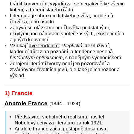
bránil konvencím, vyjadřoval se negativně ke všemu
kolem) a boření starého řádu.
Literatura je obrazem lidského světa, problémů
člověka, jeho osudu.
Zabývá se otázkami pro člověka podstatnými,
ukrytými pod nánosem společenských, existenčních
a jiných konvencí.
Vznikají
dvě tendence
:
skeptická
, deziluzivní,
kladoucí důraz na poznání, a tendence nesená
historickým optimismem
, s nadějným východiskem.
Zdrojem literární tvorby není jen pozorování a
ztvárňování životních jevů, ale také jejich rozbor a
výklad.
1) Francie
Anatole France
(1844 – 1924)
Představitel vrcholného realismu, nositel
Nobelovy ceny za literaturu za rok 1921.
Anatole France začal postupně dosahovat