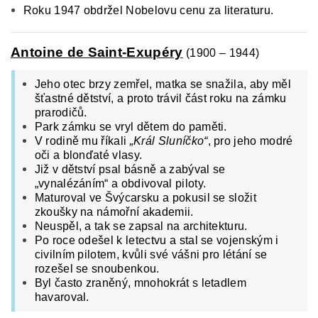
Roku 1947 obdržel Nobelovu cenu za literaturu.
Antoine de Saint-Exupéry
(1900 – 1944)
Jeho otec brzy zemřel, matka se snažila, aby měl
šťastné dětství, a proto trávil část roku na zámku
prarodičů.
Park zámku se vryl dětem do paměti.
V rodině mu říkali
„Král Sluníčko“
, pro jeho modré
oči a blonďaté vlasy.
Již v dětství psal básně a zabýval se
„vynalézáním“ a obdivoval piloty.
Maturoval ve Švýcarsku a pokusil se složit
zkoušky na námořní akademii.
Neuspěl, a tak se zapsal na architekturu.
Po roce odešel k letectvu a stal se vojenským i
civilním pilotem, kvůli své vášni pro létání se
rozešel se snoubenkou.
Byl často zraněný, mnohokrát s letadlem
havaroval.