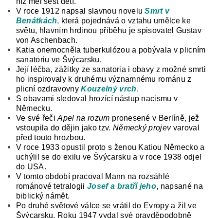
níž měl šest dětí.
V roce 1912 napsal slavnou novelu
Smrt v
Benátkách
, která pojednává o vztahu umělce ke
světu, hlavním hrdinou příběhu je spisovatel Gustav
von Aschenbach.
Katia onemocněla tuberkulózou a pobývala v plicním
sanatoriu ve Švýcarsku.
Její léčba, zážitky ze sanatoria i obavy z možné smrti
ho inspirovaly k druhému významnému románu z
plicní ozdravovny
Kouzelný vrch
.
S obavami sledoval hrozící nástup nacismu v
Německu.
Ve své řeči
Apel na rozum
pronesené v Berlíně, jež
vstoupila do dějin jako tzv.
Německý projev
varoval
před touto hrozbou.
V roce 1933 opustil proto s ženou Katiou Německo a
uchýlil se do exilu ve Švýcarsku a v roce 1938 odjel
do USA.
V tomto období pracoval Mann na rozsáhlé
románové tetralogii
Josef a bratří jeho
, napsané na
biblický námět.
Po druhé světové válce se vrátil do Evropy a žil ve
Švýcarsku. Roku 1947 vydal své pravděpodobně