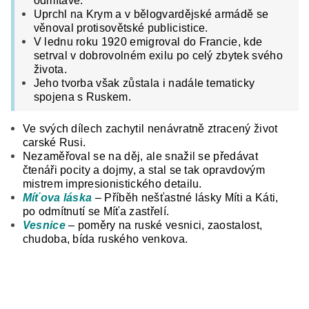
odmítavě.
Uprchl na Krym a v bělogvardějské armádě se
věnoval protisovětské publicistice.
V lednu roku 1920 emigroval do Francie, kde
setrval v dobrovolném exilu po celý zbytek svého
života.
Jeho tvorba však zůstala i nadále tematicky
spojena s Ruskem.
Ve svých dílech zachytil nenávratně ztracený život
carské Rusi.
Nezaměřoval se na děj, ale snažil se předávat
čtenáři pocity a dojmy, a stal se tak opravdovým
mistrem impresionistického detailu.
Míťova láska
– Příběh nešťastné lásky Míti a Káti,
po odmítnutí se Míťa zastřelí.
Vesnice
– poměry na ruské vesnici, zaostalost,
chudoba, bída ruského venkova.