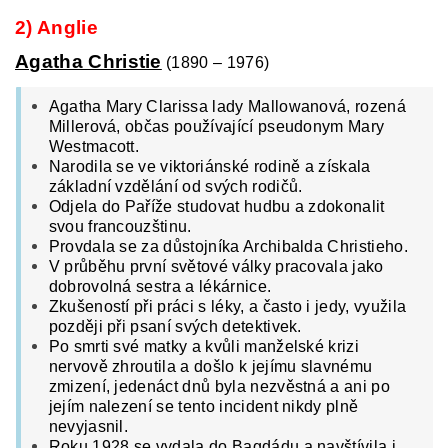
2) Anglie
Agatha Christie
(1890 – 1976)
Agatha Mary Clarissa lady Mallowanová, rozená
Millerová, občas používající pseudonym Mary
Westmacott.
Narodila se ve viktoriánské rodině a získala
základní vzdělání od svých rodičů.
Odjela do Paříže studovat hudbu a zdokonalit
svou francouzštinu.
Provdala se za důstojníka Archibalda Christieho.
V průběhu první světové války pracovala jako
dobrovolná sestra a lékárnice.
Zkušeností při práci s léky, a často i jedy, využila
později při psaní svých detektivek.
Po smrti své matky a kvůli manželské krizi
nervově zhroutila a došlo k jejímu slavnému
zmizení, jedenáct dnů byla nezvěstná a ani po
jejím nalezení se tento incident nikdy plně
nevyjasnil.
Roku 1928 se vydala do Bagdádu a navštívila i