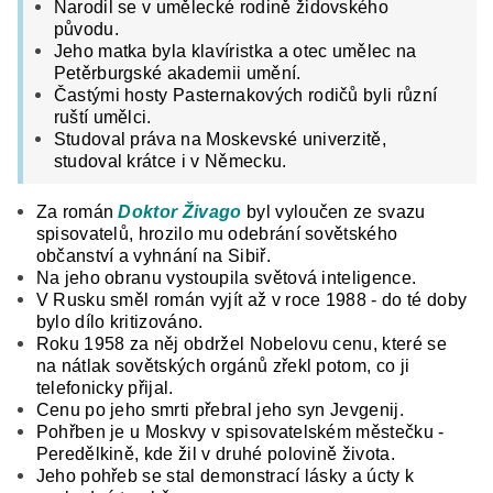
Narodil se v umělecké rodině židovského
původu.
Jeho matka byla klavíristka a otec umělec na
Petěrburgské akademii umění.
Častými hosty Pasternakových rodičů byli různí
ruští umělci.
Studoval práva na Moskevské univerzitě,
studoval krátce i v Německu.
Za román
Doktor Živago
byl vyloučen ze svazu
spisovatelů, hrozilo mu odebrání sovětského
občanství a vyhnání na Sibiř.
Na jeho obranu vystoupila světová inteligence.
V Rusku směl román vyjít až v roce 1988 - do té doby
bylo dílo kritizováno.
Roku 1958 za něj obdržel Nobelovu cenu, které se
na nátlak sovětských orgánů zřekl potom, co ji
telefonicky přijal.
Cenu po jeho smrti přebral jeho syn Jevgenij.
Pohřben je u Moskvy v spisovatelském městečku -
Peredělkině, kde žil v druhé polovině života.
Jeho pohřeb se stal demonstrací lásky a úcty k