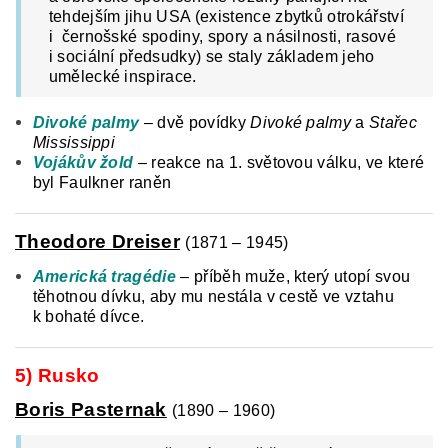
tehdejším jihu USA (existence zbytků otrokářství
i černošské spodiny, spory a násilnosti, rasové
i sociální předsudky) se staly základem jeho
umělecké inspirace.
Divoké palmy
– dvě povídky
Divoké palmy
a
Stařec
Mississippi
Vojákův žold
– reakce na 1. světovou válku, ve které
byl Faulkner raněn
Theodore Dreiser
(1871 – 1945)
Americká tragédie
– příběh muže, který utopí svou
těhotnou dívku, aby mu nestála v cestě ve vztahu
k bohaté dívce.
5) Rusko
Boris Pasternak
(1890 – 1960)