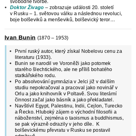
svobodné tvorbě.
Doktor Živago
– zobrazuje události 20. století
v Rusku – 1. světovou válku a následnou revoluci,
boje bolševiků a menševiků, bolševický teror…
Ivan Bunin
(1870 – 1953)
První ruský autor, který získal Nobelovu cenu za
literaturu (1933).
Bunin se narodil ve Voroněži jako potomek
starého šlechtického, ale ne příliš bohatého
statkářského rodu.
Po absolvování gymnázia v Jelci již v dalším
studiu nepokračoval a pracoval jako novinář v
Orlu a jako knihovník v Poltavě. Svou literární
činnost začal jako básník a jako překladatel.
Navštívil Egypt, Palestinu, Indii, Cejlon, Turecko
a Řecko. Hluboký zájem o východní filosofii a
náboženství, zejména o taoismus a buddhismus,
se pak výrazně odrazily v jeho díle. K
bolševickému převratu v Rusku se postavil