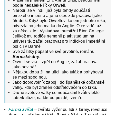
Vlastním jménem Eric Arthur Blair, pseudonym
podle nedaleké říčky Orwell.
Narodil se v Indii, jež byla tehdy součástí
britského impéria a jeho otec zde pracoval jako
úředník. Když bylo Orwellovi kolem jednoho roku,
odvezla ho jeho matka do Anglie. Otce viděl až
za několik let. Vystudoval prestižní Eton College.
Jelikož mu rodiče nemohli platit studium na
universitě, začal pracovat pro Indickou imperiální
policii v Barmě.
Své zážitky popsal ve své prvotině, románu
Barmské
dny
.
Orwell se vrátil zpět do Anglie, začal pracovat
jako novinář.
Nějakou dobu žil na ulici jako tulák a pohyboval
se mezi spodinou.
Jako dobrovolník zapojil do španělské občanské
války, kde byl zraněn odstřelovačem do krku.
Druhé světové války se neúčastnil kvůli vleklé
tuberkulóze, na kterou později zemřel.
Farma zvířat
– zvířata vyženou lidi z farmy, revoluce.
Prasata – vládnoucí třída (Lenin, Stalin, Trockij), psi