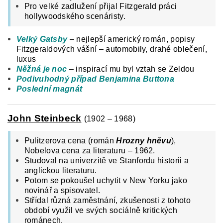
Pro velké zadlužení přijal Fitzgerald práci
hollywoodského scenáristy.
Velký Gatsby
– nejlepší americký román, popisy
Fitzgeraldových vášní – automobily, drahé oblečení,
luxus
Něžná je noc
– inspirací mu byl vztah se Zeldou
Podivuhodný případ Benjamina Buttona
Poslední magnát
John Steinbeck
(1902 – 1968)
Pulitzerova cena (román
Hrozny hněvu
),
Nobelova cena za literaturu – 1962.
Studoval na univerzitě ve Stanfordu historii a
anglickou literaturu.
Potom se pokoušel uchytit v New Yorku jako
novinář a spisovatel.
Střídal různá zaměstnání, zkušenosti z tohoto
období využil ve svých sociálně kritických
románech.