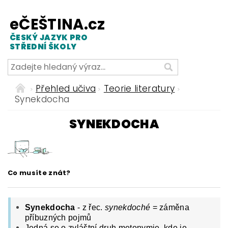
eČEŠTINA.cz
ČESKÝ JAZYK PRO
STŘEDNÍ ŠKOLY
Přehled učiva
Teorie literatury
Synekdocha
SYNEKDOCHA
Co musíte znát?
Synekdocha
- z řec.
synekdoché
= záměna
příbuzných pojmů
Jedná se o zvláštní druh metonymie, kde je