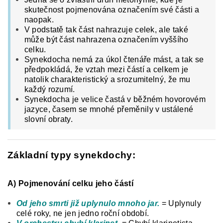
skutečnost pojmenována označením své části a
naopak.
V podstatě tak část nahrazuje celek, a
le také
může být část nahrazena označením vyššího
celku.
Synekdocha nemá za úkol čtenáře mást, a tak se
předpokládá, že vztah mezi částí a celkem je
natolik charakteristický a srozumitelný, že mu
každý rozumí.
Synekdocha je velice častá v běžném hovorovém
jazyce, časem se mnohé přeměnily v ustálené
slovní obraty.
Základní typy synekdochy:
A) Pojmenování celku jeho částí
Od jeho smrti již uplynulo mnoho jar.
= Uplynuly
celé roky, ne jen jedno roční období.