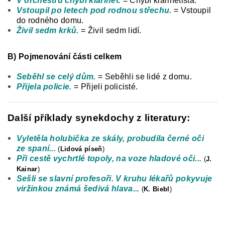
V orchestru chybí klarinet.
= Chybí klarinetista.
Vstoupil po letech pod rodnou střechu.
= Vstoupil
do rodného domu.
Živil sedm krků.
= Živil sedm lidí.
B) Pojmenování části celkem
Seběhl se celý dům.
= Seběhli se lidé z domu.
Přijela policie.
= Přijeli policisté.
Další příklady synekdochy z literatury:
Vyletěla holubička ze skály, probudila černé oči
ze spaní...
(
Lidová píseň
)
Při cestě vychrtlé topoly, na voze hladové oči...
(
J.
Kainar
)
Sešli se slavní profesoři. V kruhu lékařů pokyvuje
viržinkou známá šedivá hlava...
(
K. Biebl
)