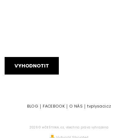
VYHODNOTIT
|
|
|
BLOG
FACEBOOK
O NÁS
tvplysaci.cz
2026 ©
eČEŠTINA.cz
, všechna práva vyhrazena
Vytvořil Shoptet