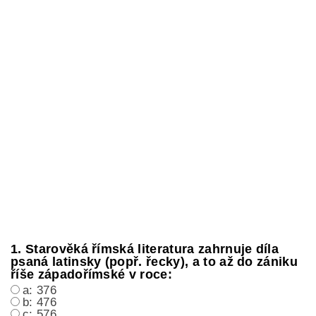
1. Starověká římská literatura zahrnuje díla
psaná latinsky (popř. řecky), a to až do zániku
říše západořímské v roce:
a: 376
b: 476
c: 576