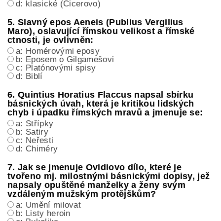
d: klasické (Cicerovo)
5. Slavný epos Aeneis (Publius Vergilius
Maro), oslavující římskou velikost a římské
ctnosti, je ovlivněn:
a: Homérovými eposy
b: Eposem o Gilgamešovi
c: Platónovými spisy
d: Biblí
6. Quintius Horatius Flaccus napsal sbírku
básnických úvah, která je kritikou lidských
chyb i úpadku římských mravů a jmenuje se:
a: Střípky
b: Satiry
c: Neřesti
d: Chiméry
7. Jak se jmenuje Ovidiovo dílo, které je
tvořeno mj. milostnými básnickými dopisy, jež
napsaly opuštěné manželky a ženy svým
vzdáleným mužským protějškům?
a: Umění milovat
b: Listy heroin