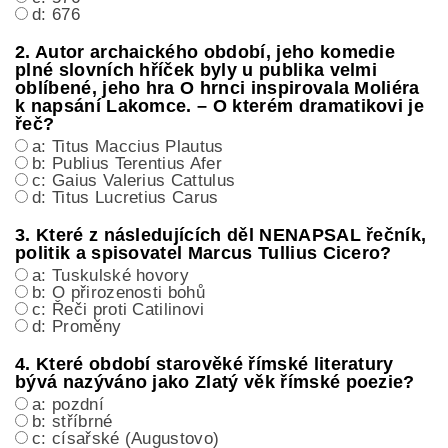
d: 676
2. Autor archaického období, jeho komedie
plné slovních hříček byly u publika velmi
oblíbené, jeho hra O hrnci inspirovala Moliéra
k napsání Lakomce. – O kterém dramatikovi je
řeč?
a: Titus Maccius Plautus
b: Publius Terentius Afer
c: Gaius Valerius Cattulus
d: Titus Lucretius Carus
3. Které z následujících děl NENAPSAL řečník,
politik a spisovatel Marcus Tullius Cicero?
a: Tuskulské hovory
b: O přirozenosti bohů
c: Řeči proti Catilinovi
d: Proměny
4. Které období starověké římské literatury
bývá nazýváno jako Zlatý věk římské poezie?
a: pozdní
b: stříbrné
c: císařské (Augustovo)