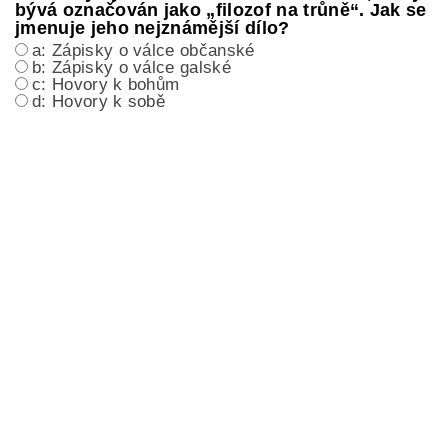
bývá označován jako „filozof na trůně“. Jak se
jmenuje jeho nejznámější dílo?
a: Zápisky o válce občanské
b: Zápisky o válce galské
c: Hovory k bohům
d: Hovory k sobě