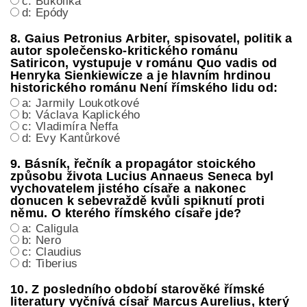
c: Bukolika
d: Epódy
8. Gaius Petronius Arbiter, spisovatel, politik a
autor společensko-kritického románu
Satiricon, vystupuje v románu Quo vadis od
Henryka Sienkiewicze a je hlavním hrdinou
historického románu Není římského lidu od:
a: Jarmily Loukotkové
b: Václava Kaplického
c: Vladimíra Neffa
d: Evy Kantůrkové
9. Básník, řečník a propagátor stoického
způsobu života Lucius Annaeus Seneca byl
vychovatelem jistého císaře a nakonec
donucen k sebevraždě kvůli spiknutí proti
němu. O kterého římského císaře jde?
a: Caligula
b: Nero
c: Claudius
d: Tiberius
10. Z posledního období starověké římské
literatury vyčnívá císař Marcus Aurelius, který