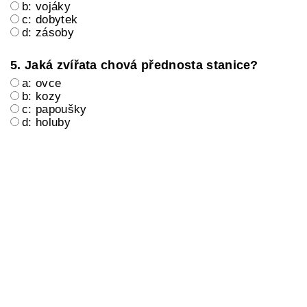
b: vojáky
c: dobytek
d: zásoby
5. Jaká zvířata chová přednosta stanice?
a: ovce
b: kozy
c: papoušky
d: holuby