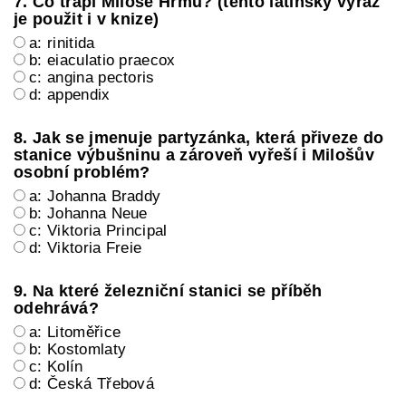
7. Co trápí Miloše Hrmu? (tento latinský výraz
je použit i v knize)
a: rinitida
b: eiaculatio praecox
c: angina pectoris
d: appendix
8. Jak se jmenuje partyzánka, která přiveze do
stanice výbušninu a zároveň vyřeší i Milošův
osobní problém?
a: Johanna Braddy
b: Johanna Neue
c: Viktoria Principal
d: Viktoria Freie
9. Na které železniční stanici se příběh
odehrává?
a: Litoměřice
b: Kostomlaty
c: Kolín
d: Česká Třebová