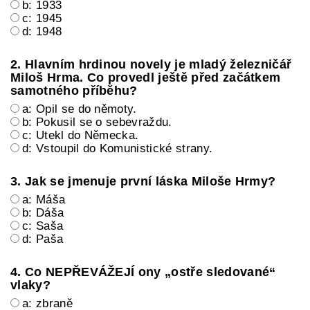
b: 1933
c: 1945
d: 1948
2. Hlavním hrdinou novely je mladý železničář
Miloš Hrma. Co provedl ještě před začátkem
samotného příběhu?
a: Opil se do němoty.
b: Pokusil se o sebevraždu.
c: Utekl do Německa.
d: Vstoupil do Komunistické strany.
3. Jak se jmenuje první láska Miloše Hrmy?
a: Máša
b: Dáša
c: Saša
d: Paša
4. Co NEPŘEVÁŽEJÍ ony „ostře sledované“
vlaky?
a: zbraně