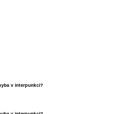
PAKOVÁNÍ UČIVA ZÁKLADNÍ ŠKOLY
FACEB
chyba v interpunkci?
chyba v interpunkci?