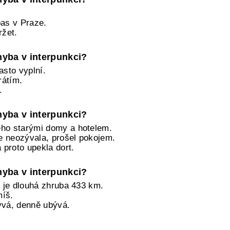
pas v Praze.
ržet.
chyba v interpunkci?
asto vyplní.
rátím.
.
chyba v interpunkci?
eho starými domy a hotelem.
se neozývala, prošel pokojem.
proto upekla dort.
chyba v interpunkci?
, je dlouhá zhruba 433 km.
míš.
ývá, denně ubývá.