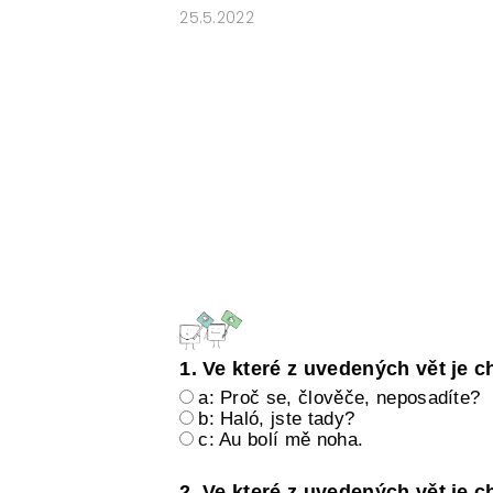
25.5.2022
E-SHOP: UČEBNÍ MATERIÁLY K O
O NAŠICH STRÁNKÁCH
1. Ve které z uvedených vět je 
a: Proč se, člověče, neposadíte?
b: Haló, jste tady?
c: Au bolí mě noha.
2. Ve které z uvedených vět je 