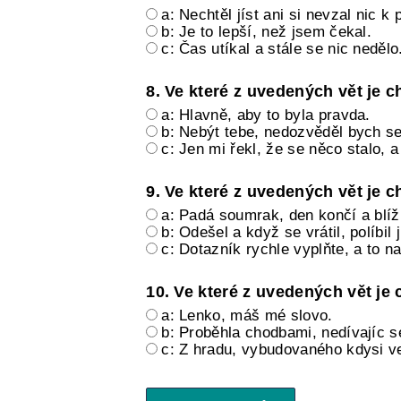
a: Nechtěl jíst ani si nevzal nic k p
b: Je to lepší, než jsem čekal.
c: Čas utíkal a stále se nic nedělo
8. Ve které z uvedených vět je 
a: Hlavně, aby to byla pravda.
b: Nebýt tebe, nedozvěděl bych se
c: Jen mi řekl, že se něco stalo, 
9. Ve které z uvedených vět je 
a: Padá soumrak, den končí a blíží
b: Odešel a když se vrátil, políbil j
c: Dotazník rychle vyplňte, a to na 
10. Ve které z uvedených vět je
a: Lenko, máš mé slovo.
b: Proběhla chodbami, nedívajíc s
c: Z hradu, vybudovaného kdysi ve