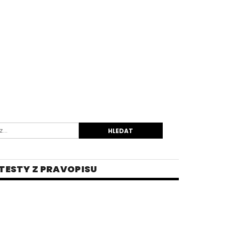
TESTY Z PRAVOPISU
INĚ
 PRO STŘEDNÍ ŠKOLY