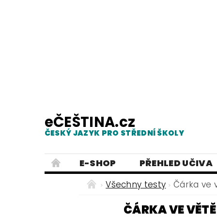
eČEŠTINA.cz
ČESKÝ JAZYK PRO STŘEDNÍ ŠKOLY
E-SHOP
PŘEHLED UČIVA
TESTY Z MLUVNICE
PRACOVNÍ
Všechny testy
Čárka ve 
NEJČASTĚJŠÍ PRAVOPISNÉ CHYB
ČÁRKA VE VĚTĚ
ČESKÝ JAZYK PRO ZÁKLADNÍ ŠKO