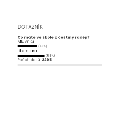
DOTAZNÍK
Co máte ve škole z češtiny raději?
Mluvnici
(42%)
Literaturu
(58%)
Počet hlasů:
2295