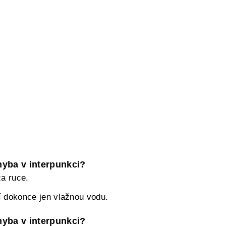
chyba v interpunkci?
za ruce.
ití dokonce jen vlažnou vodu.
chyba v interpunkci?