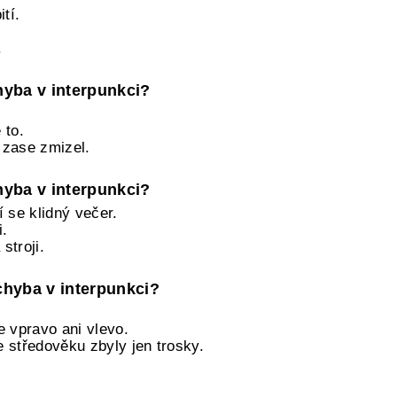
ití.
.
chyba v interpunkci?
 to.
a zase zmizel.
chyba v interpunkci?
 se klidný večer.
i.
stroji.
 chyba v interpunkci?
e vpravo ani vlevo.
 středověku zbyly jen trosky.