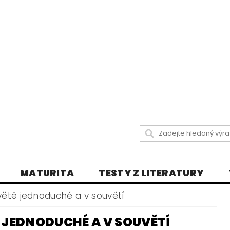
MATURITA
TESTY Z LITERATURY
 LISTY
DIKTÁTY A PRAVOPISNÁ CVIČENÍ
větě jednoduché a v souvětí
Y
VŠECHNY TESTY
BLOG - VŠE O ČEŠT
 JEDNODUCHÉ A V SOUVĚTÍ
LY
ČEŠTINA PRO UKRAJINCE
DĚJEPIS