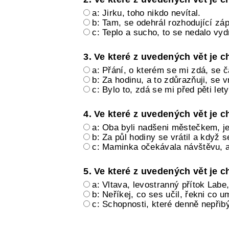
a: Jirku, toho nikdo nevítal.
b: Tam, se odehrál rozhodující zá
c: Teplo a sucho, to se nedalo vyd
3. Ve které z uvedených vět je 
a: Přání, o kterém se mi zdá, se č
b: Za hodinu, a to zdůrazňuji, se v
c: Bylo to, zdá se mi před pěti lety
4. Ve které z uvedených vět je 
a: Oba byli nadšeni městečkem, j
b: Za půl hodiny se vrátil a když 
c: Maminka očekávala návštěvu, a 
5. Ve které z uvedených vět je 
a: Vltava, levostranný přítok Labe
b: Neříkej, co ses učil, řekni co u
c: Schopnosti, které denně nepřib