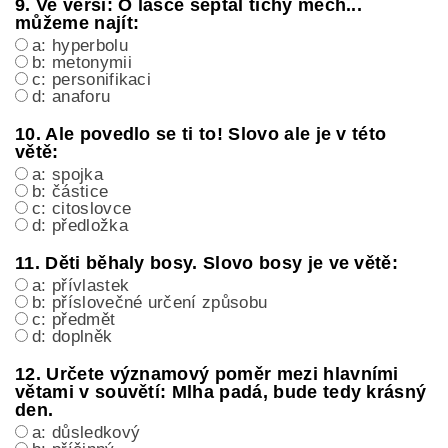
9. Ve verši: O lásce šeptal tichý mech...
můžeme najít:
a: hyperbolu
b: metonymii
c: personifikaci
d: anaforu
10. Ale povedlo se ti to! Slovo ale je v této
větě:
a: spojka
b: částice
c: citoslovce
d: předložka
11. Děti běhaly bosy. Slovo bosy je ve větě:
a: přívlastek
b: příslovečné určení způsobu
c: předmět
d: doplněk
12. Určete významový poměr mezi hlavními
větami v souvětí: Mlha padá, bude tedy krásný
den.
a: důsledkový