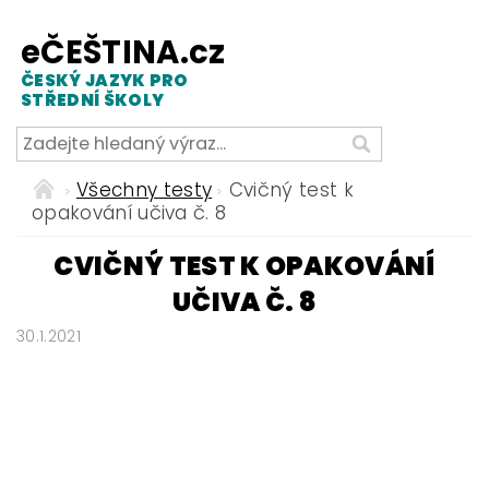
eČEŠTINA.cz
ČESKÝ JAZYK PRO
STŘEDNÍ ŠKOLY
Všechny testy
Cvičný test k
opakování učiva č. 8
CVIČNÝ TEST K OPAKOVÁNÍ
UČIVA Č. 8
30.1.2021