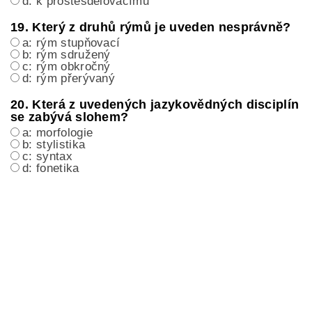
d: k prostěsdělovacímu
19. Který z druhů rýmů je uveden nesprávně?
a: rým stupňovací
b: rým sdružený
c: rým obkročný
d: rým přerývaný
20. Která z uvedených jazykovědných disciplín
se zabývá slohem?
a: morfologie
b: stylistika
c: syntax
d: fonetika