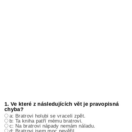
1. Ve které z následujících vět je pravopisná
chyba?
a: Bratrovi holubi se vraceli zpět.
b: Ta kniha patří mému bratrovi.
c: Na bratrovi nápady nemám náladu.
d: Bratrovi jsem moc nevěřil.