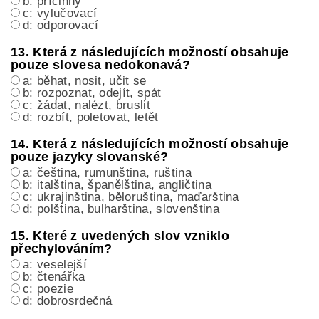
b: příčinný
c: vylučovací
d: odporovací
13. Která z následujících možností obsahuje
pouze slovesa nedokonavá?
a: běhat, nosit, učit se
b: rozpoznat, odejít, spát
c: žádat, nalézt, bruslit
d: rozbít, poletovat, letět
14. Která z následujících možností obsahuje
pouze jazyky slovanské?
a: čeština, rumunština, ruština
b: italština, španělština, angličtina
c: ukrajinština, běloruština, maďarština
d: polština, bulharština, slovenština
15. Které z uvedených slov vzniklo
přechylováním?
a: veselejší
b: čtenářka
c: poezie
d: dobrosrdečná