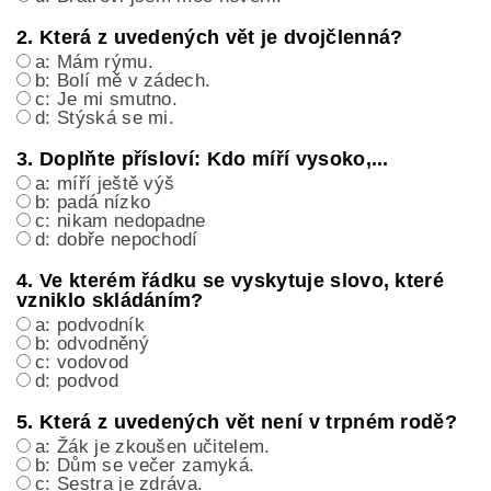
2. Která z uvedených vět je dvojčlenná?
a: Mám rýmu.
b: Bolí mě v zádech.
c: Je mi smutno.
d: Stýská se mi.
3. Doplňte přísloví: Kdo míří vysoko,...
a: míří ještě výš
b: padá nízko
c: nikam nedopadne
d: dobře nepochodí
4. Ve kterém řádku se vyskytuje slovo, které
vzniklo skládáním?
a: podvodník
b: odvodněný
c: vodovod
d: podvod
5. Která z uvedených vět není v trpném rodě?
a: Žák je zkoušen učitelem.
b: Dům se večer zamyká.
c: Sestra je zdráva.