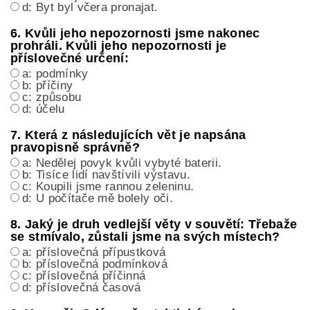
d: Byt byl včera pronajat.
6. Kvůli jeho nepozornosti jsme nakonec
prohráli. Kvůli jeho nepozornosti je
příslovečné určení:
a: podmínky
b: příčiny
c: způsobu
d: účelu
7. Která z následujících vět je napsána
pravopisně správně?
a: Nedělej povyk kvůli vybyté baterii.
b: Tisíce lidí navštívili výstavu.
c: Koupili jsme rannou zeleninu.
d: U počítače mě bolely oči.
8. Jaký je druh vedlejší věty v souvětí: Třebaže
se stmívalo, zůstali jsme na svých místech?
a: příslovečná přípustková
b: příslovečná podmínková
c: příslovečná příčinná
d: příslovečná časová