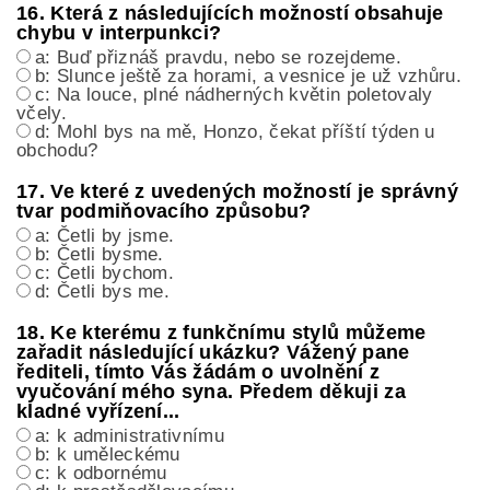
16. Která z následujících možností obsahuje
chybu v interpunkci?
a: Buď přiznáš pravdu, nebo se rozejdeme.
b: Slunce ještě za horami, a vesnice je už vzhůru.
c: Na louce, plné nádherných květin poletovaly
včely.
d: Mohl bys na mě, Honzo, čekat příští týden u
obchodu?
17. Ve které z uvedených možností je správný
tvar podmiňovacího způsobu?
a: Četli by jsme.
b: Četli bysme.
c: Četli bychom.
d: Četli bys me.
18. Ke kterému z funkčnímu stylů můžeme
zařadit následující ukázku? Vážený pane
řediteli, tímto Vás žádám o uvolnění z
vyučování mého syna. Předem děkuji za
kladné vyřízení...
a: k administrativnímu
b: k uměleckému
c: k odbornému