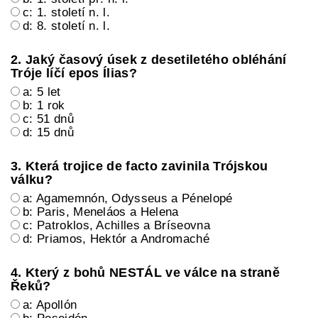
c: 1. století n. l.
d: 8. století n. l.
2. Jaký časový úsek z desetiletého obléhání
Tróje líčí epos Ílias?
a: 5 let
b: 1 rok
c: 51 dnů
d: 15 dnů
3. Která trojice de facto zavinila Trójskou
válku?
a: Agamemnón, Odysseus a Pénelopé
b: Paris, Meneláos a Helena
c: Patroklos, Achilles a Bríseovna
d: Priamos, Hektór a Andromaché
4. Který z bohů NESTÁL ve válce na straně
Řeků?
a: Apollón