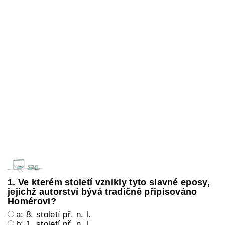
1. Ve kterém století vznikly tyto slavné eposy,
jejichž autorství bývá tradičně připisováno
Homérovi?
a: 8. století př. n. l.
b: 1. století př. n. l.