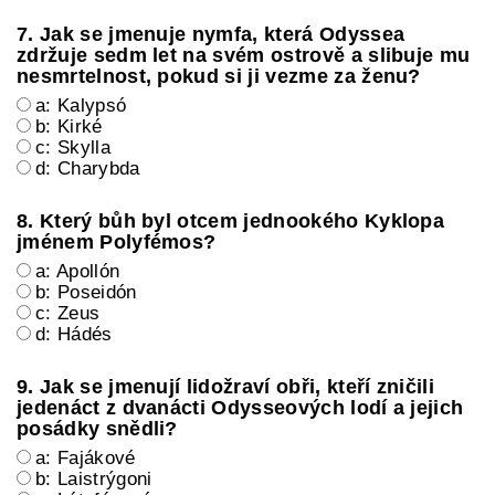
7. Jak se jmenuje nymfa, která Odyssea
zdržuje sedm let na svém ostrově a slibuje mu
nesmrtelnost, pokud si ji vezme za ženu?
a: Kalypsó
b: Kirké
c: Skylla
d: Charybda
8. Který bůh byl otcem jednookého Kyklopa
jménem Polyfémos?
a: Apollón
b: Poseidón
c: Zeus
d: Hádés
9. Jak se jmenují lidožraví obři, kteří zničili
jedenáct z dvanácti Odysseových lodí a jejich
posádky snědli?
a: Fajákové
b: Laistrýgoni