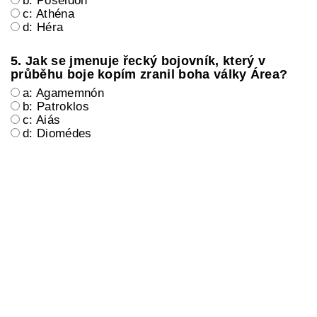
b: Poseidón
c: Athéna
d: Héra
5. Jak se jmenuje řecký bojovník, který v
průběhu boje kopím zranil boha války Área?
a: Agamemnón
b: Patroklos
c: Aiás
d: Diomédes