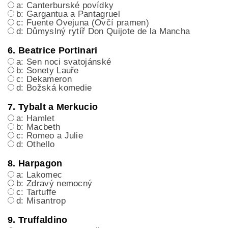
a: Canterburské povídky
b: Gargantua a Pantagruel
c: Fuente Ovejuna (Ovčí pramen)
d: Důmyslný rytíř Don Quijote de la Mancha
6. Beatrice Portinari
a: Sen noci svatojánské
b: Sonety Lauře
c: Dekameron
d: Božská komedie
7. Tybalt a Merkucio
a: Hamlet
b: Macbeth
c: Romeo a Julie
d: Othello
8. Harpagon
a: Lakomec
b: Zdravý nemocný
c: Tartuffe
d: Misantrop
9. Truffaldino