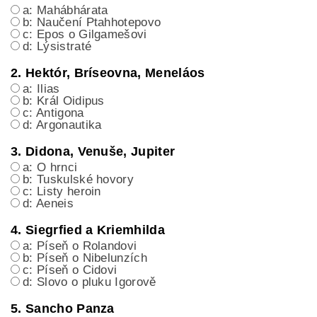
a: Mahábhárata
b: Naučení Ptahhotepovo
c: Epos o Gilgamešovi
d: Lýsistraté
2. Hektór, Bríseovna, Meneláos
a: Ilias
b: Král Oidipus
c: Antigona
d: Argonautika
3. Didona, Venuše, Jupiter
a: O hrnci
b: Tuskulské hovory
c: Listy heroin
d: Aeneis
4. Siegrfied a Kriemhilda
a: Píseň o Rolandovi
b: Píseň o Nibelunzích
c: Píseň o Cidovi
d: Slovo o pluku Igorově
5. Sancho Panza