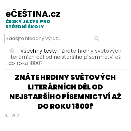
eČEŠTINA.cz
ČESKÝ JAZYK PRO
STŘEDNÍ ŠKOLY
Všechny testy
Znáte hrdiny světových
literárních děl od nejstaršího písemnictví až
do roku 1800?
ZNÁTE HRDINY SVĚTOVÝCH
LITERÁRNÍCH DĚL OD
NEJSTARŠÍHO PÍSEMNICTVÍ AŽ
DO ROKU 1800?
8.11.2021