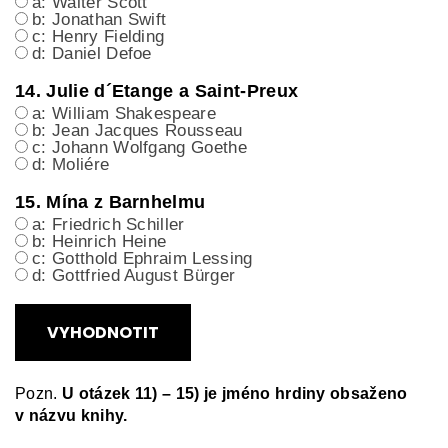
a: Walter Scott
b: Jonathan Swift
c: Henry Fielding
d: Daniel Defoe
14. Julie d´Etange a Saint-Preux
a: William Shakespeare
b: Jean Jacques Rousseau
c: Johann Wolfgang Goethe
d: Moliére
15. Mína z Barnhelmu
a: Friedrich Schiller
b: Heinrich Heine
c: Gotthold Ephraim Lessing
d: Gottfried August Bürger
VYHODNOTIT
Pozn.
U otázek 11) – 15) je jméno hrdiny obsaženo
v názvu knihy.