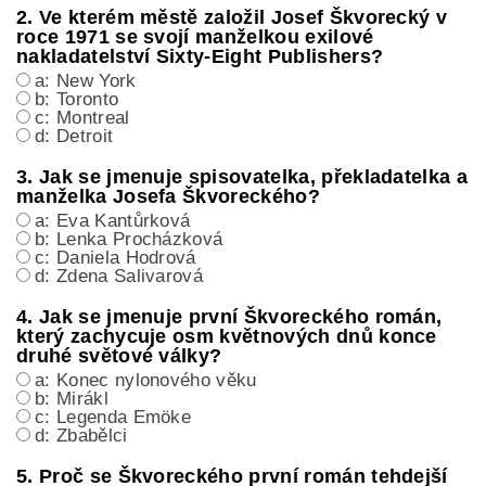
2. Ve kterém městě založil Josef Škvorecký v
roce 1971 se svojí manželkou exilové
nakladatelství Sixty-Eight Publishers?
a: New York
b: Toronto
c: Montreal
d: Detroit
3. Jak se jmenuje spisovatelka, překladatelka a
manželka Josefa Škvoreckého?
a: Eva Kantůrková
b: Lenka Procházková
c: Daniela Hodrová
d: Zdena Salivarová
4. Jak se jmenuje první Škvoreckého román,
který zachycuje osm květnových dnů konce
druhé světové války?
a: Konec nylonového věku
b: Mirákl
c: Legenda Emöke
d: Zbabělci
5. Proč se Škvoreckého první román tehdejší