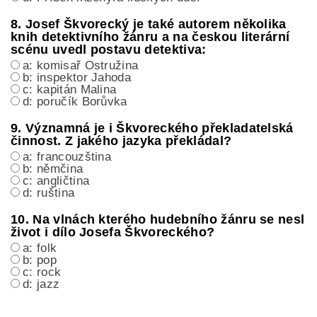
8. Josef Škvorecký je také autorem několika
knih detektivního žánru a na českou literární
scénu uvedl postavu detektiva:
a: komisař Ostružina
b: inspektor Jahoda
c: kapitán Malina
d: poručík Borůvka
9. Významná je i Škvoreckého překladatelská
činnost. Z jakého jazyka překládal?
a: francouzština
b: němčina
c: angličtina
d: ruština
10. Na vlnách kterého hudebního žánru se nesl
život i dílo Josefa Škvoreckého?
a: folk
b: pop
c: rock
d: jazz