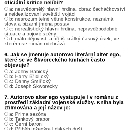
oficiální kritice nelíbil?
a: neuvědomělý hlavní hrdina, obraz čecháčkovství
a neidealizovaní sovětští vojáci
b: nesrozumitelné větné konstrukce, neznámá
slova a bizarní jména postav
c: nerealistický hlavní hrdina, nepravděpodobné
situace a bojové scény
d: málo dějovosti a příliš krátký časový úsek, ve
kterém se román odehrává
6. Jak se jmenuje autorovo literární alter ego,
které se ve Škvoreckého knihách často
objevuje?
a: Johny Babický
b: Harry Břidlický
c: Danny Smiřický
d: Joseph Skworecky
7. Autorovo alter ego vystupuje i v románu z
prostředí základní vojenské služby. Kniha byla
zfilmována a její název je:
a: Prima sezóna
b: Tankový prapor
c: Černí baroni
d: Příběh inženýra lidských duší