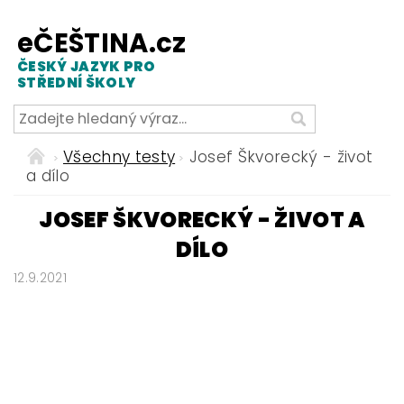
eČEŠTINA.cz
ČESKÝ JAZYK PRO
STŘEDNÍ ŠKOLY
Všechny testy
Josef Škvorecký - život
a dílo
JOSEF ŠKVORECKÝ - ŽIVOT A
DÍLO
12.9.2021