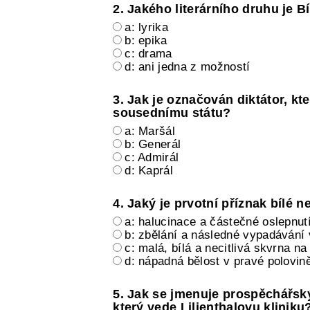
2. Jakého literárního druhu je 
a: lyrika
b: epika
c: drama
d: ani jedna z možností
3. Jak je označován diktátor, kt
sousednímu státu?
a: Maršál
b: Generál
c: Admirál
d: Kaprál
4. Jaký je prvotní příznak bílé 
a: halucinace a částečné oslepnut
b: zbělání a následné vypadávání 
c: malá, bílá a necitlivá skvrna na
d: nápadná bělost v pravé polovině
5. Jak se jmenuje prospěchářský,
který vede Lilienthalovu kliniku