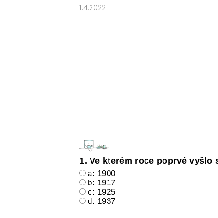
1.4.2022
E-SHOP: UČEBNÍ MATERIÁLY K O
O NAŠICH STRÁNKÁCH
1. Ve kterém roce poprvé vyšlo 
a: 1900
b: 1917
c: 1925
d: 1937