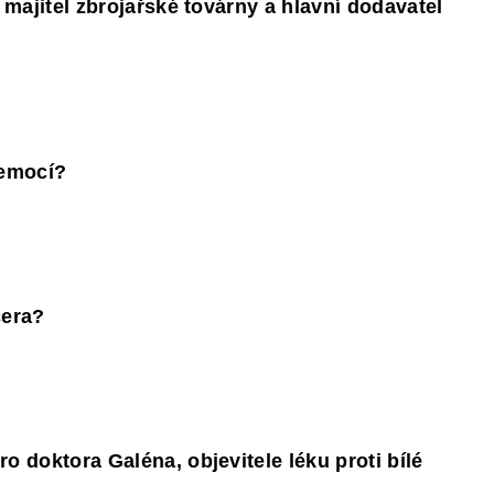
, majitel zbrojařské továrny a hlavní dodavatel
nemocí?
cera?
o doktora Galéna, objevitele léku proti bílé