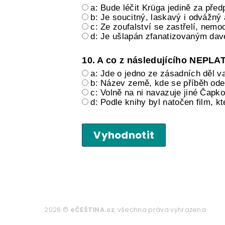
a: Bude léčit Krüga jedině za před
b: Je soucitný, laskavý i odvážný 
c: Ze zoufalství se zastřelí, nemo
d: Je ušlapán zfanatizovaným dave
10. A co z následujícího NEPLA
a: Jde o jedno ze zásadních děl v
b: Název země, kde se příběh odeh
c: Volně na ni navazuje jiné Čapk
d: Podle knihy byl natočen film, k
Vyhodnotit
2026 ©
eČEŠTINA.cz
, všechna práva vyhrazena