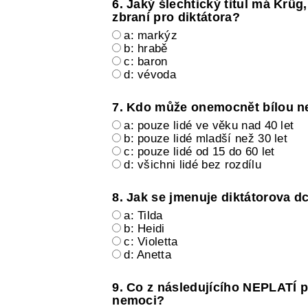
6. Jaký šlechtický titul má Krüg
zbraní pro diktátora?
a: markýz
b: hrabě
c: baron
d: vévoda
7. Kdo může onemocnět bílou 
a: pouze lidé ve věku nad 40 let
b: pouze lidé mladší než 30 let
c: pouze lidé od 15 do 60 let
d: všichni lidé bez rozdílu
8. Jak se jmenuje diktátorova d
a: Tilda
b: Heidi
c: Violetta
d: Anetta
9. Co z následujícího NEPLATÍ pr
nemoci?