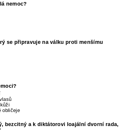
Bílá nemoc?
erý se připravuje na válku proti menšímu
nemoci?
í
vlasů
 kůži
 obličeje
 bezcitný a k diktátorovi loajální dvorní rada,
?