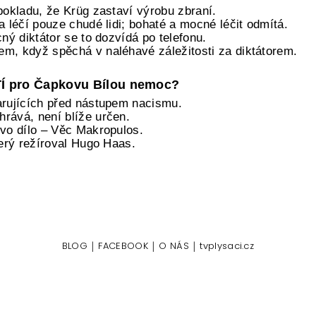
pokladu, že Krüg zastaví výrobu zbraní.
a léčí pouze chudé lidi; bohaté a mocné léčit odmítá.
cný diktátor se to dozvídá po telefonu.
m, když spěchá v naléhavé záležitosti za diktátorem.
TÍ pro Čapkovu Bílou nemoc?
arujících před nástupem nacismu.
rává, není blíže určen.
ovo dílo – Věc Makropulos.
terý režíroval Hugo Haas.
|
|
|
BLOG
FACEBOOK
O NÁS
tvplysaci.cz