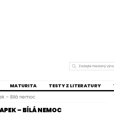
MATURITA
TESTY Z LITERATURY
 LISTY
DIKTÁTY A PRAVOPISNÁ CVIČENÍ
ek – Bílá nemoc
Y
VŠECHNY TESTY
BLOG - VŠE O ČEŠT
APEK – BÍLÁ NEMOC
LY
ČEŠTINA PRO UKRAJINCE
DĚJEPIS