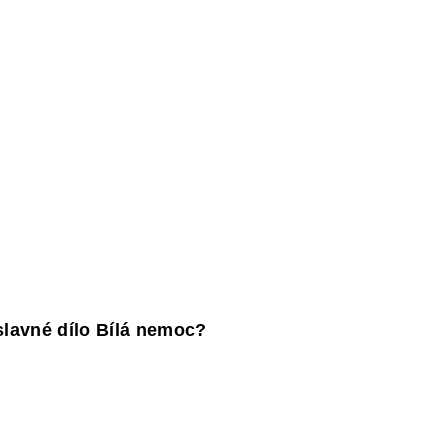
PAKOVÁNÍ UČIVA ZÁKLADNÍ ŠKOLY
FACEB
slavné dílo Bílá nemoc?