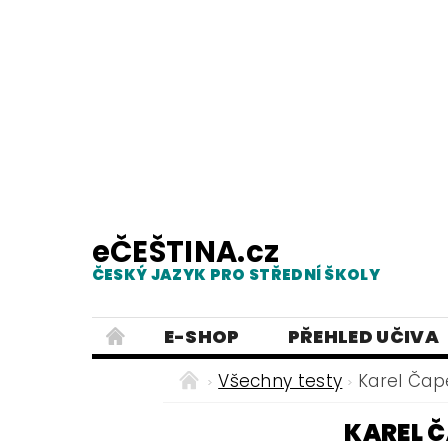
eČEŠTINA.cz
ČESKÝ JAZYK PRO STŘEDNÍ ŠKOLY
E-SHOP
PŘEHLED UČIVA
TESTY Z MLUVNICE
PRACOVNÍ
Všechny testy
Karel Čap
NEJČASTĚJŠÍ PRAVOPISNÉ CHYB
KAREL Č
ČESKÝ JAZYK PRO ZÁKLADNÍ ŠKO