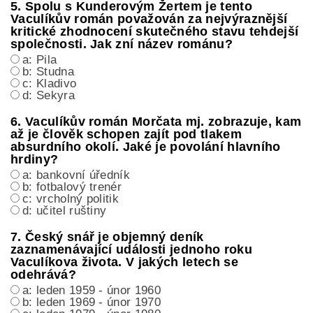
5. Spolu s Kunderovým Žertem je tento
Vaculíkův román považován za nejvýraznější
kritické zhodnocení skutečného stavu tehdejší
společnosti. Jak zní název románu?
a: Pila
b: Studna
c: Kladivo
d: Sekyra
6. Vaculíkův román Morčata mj. zobrazuje, kam
až je člověk schopen zajít pod tlakem
absurdního okolí. Jaké je povolání hlavního
hrdiny?
a: bankovní úředník
b: fotbalový trenér
c: vrcholný politik
d: učitel ruštiny
7. Český snář je objemný deník
zaznamenávající události jednoho roku
Vaculíkova života. V jakých letech se
odehrává?
a: leden 1959 - únor 1960
b: leden 1969 - únor 1970