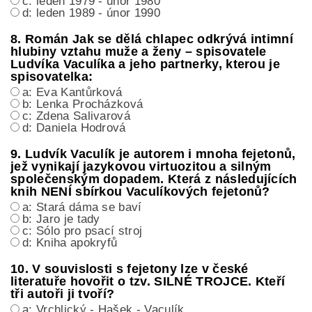
c: leden 1979 - únor 1980
d: leden 1989 - únor 1990
8. Román Jak se dělá chlapec odkrývá intimní
hlubiny vztahu muže a ženy – spisovatele
Ludvíka Vaculíka a jeho partnerky, kterou je
spisovatelka:
a: Eva Kantůrková
b: Lenka Procházková
c: Zdena Salivarová
d: Daniela Hodrová
9. Ludvík Vaculík je autorem i mnoha fejetonů,
jež vynikají jazykovou virtuozitou a silným
společenským dopadem. Která z následujících
knih NENÍ sbírkou Vaculíkových fejetonů?
a: Stará dáma se baví
b: Jaro je tady
c: Sólo pro psací stroj
d: Kniha apokryfů
10. V souvislosti s fejetony lze v české
literatuře hovořit o tzv. SILNÉ TROJCE. Kteří
tři autoři ji tvoří?
a: Vrchlický - Hašek - Vaculík