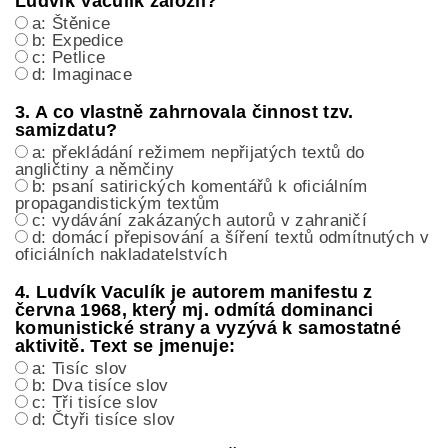
Ludvík Vaculík založil?
a: Štěnice
b: Expedice
c: Petlice
d: Imaginace
3. A co vlastně zahrnovala činnost tzv.
samizdatu?
a: překládání režimem nepřijatých textů do
angličtiny a němčiny
b: psaní satirických komentářů k oficiálním
propagandistickým textům
c: vydávání zakázaných autorů v zahraničí
d: domácí přepisování a šíření textů odmítnutých v
oficiálních nakladatelstvích
4. Ludvík Vaculík je autorem manifestu z
června 1968, který mj. odmítá dominanci
komunistické strany a vyzývá k samostatné
aktivitě. Text se jmenuje:
a: Tisíc slov
b: Dva tisíce slov
c: Tři tisíce slov
d: Čtyři tisíce slov