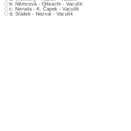
b: Němcová - Olbracht - Vaculík
c: Neruda - K. Čapek - Vaculík
d: Sládek - Nezval - Vaculík