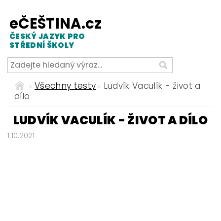
eČEŠTINA.cz
ČESKÝ JAZYK PRO
STŘEDNÍ ŠKOLY
Všechny testy
Ludvík Vaculík - život a
dílo
LUDVÍK VACULÍK - ŽIVOT A DÍLO
1.10.2021