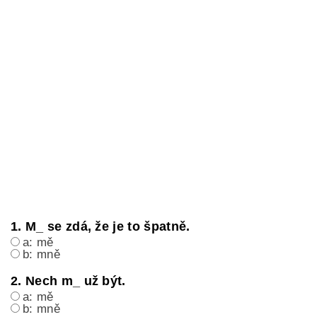
1. M_ se zdá, že je to špatně.
a: mě
b: mně
2. Nech m_ už být.
a: mě
b: mně