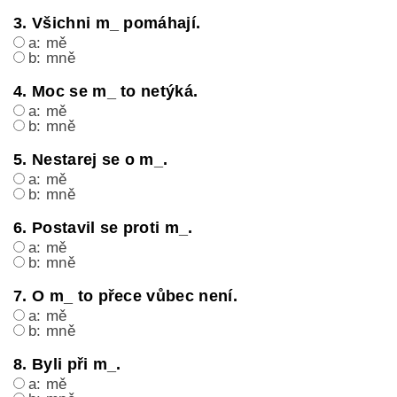
3. Všichni m_ pomáhají.
a: mě
b: mně
4. Moc se m_ to netýká.
a: mě
b: mně
5. Nestarej se o m_.
a: mě
b: mně
6. Postavil se proti m_.
a: mě
b: mně
7. O m_ to přece vůbec není.
a: mě
b: mně
8. Byli při m_.
a: mě