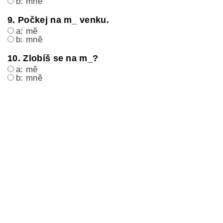
b: mně
9. Počkej na m_ venku.
a: mě
b: mně
10. Zlobíš se na m_?
a: mě
b: mně