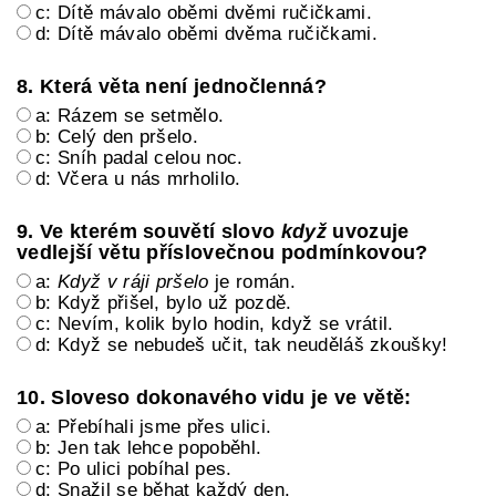
c: Dítě mávalo oběmi dvěmi ručičkami.
d: Dítě mávalo oběmi dvěma ručičkami.
8. Která věta není jednočlenná?
a: Rázem se setmělo.
b: Celý den pršelo.
c: Sníh padal celou noc.
d: Včera u nás mrholilo.
9. Ve kterém souvětí slovo
když
uvozuje
vedlejší větu příslovečnou podmínkovou?
a:
Když v ráji pršelo
je román.
b: Když přišel, bylo už pozdě.
c: Nevím, kolik bylo hodin, když se vrátil.
d: Když se nebudeš učit, tak neuděláš zkoušky!
10. Sloveso dokonavého vidu je ve větě:
a: Přebíhali jsme přes ulici.
b: Jen tak lehce popoběhl.
c: Po ulici pobíhal pes.
d: Snažil se běhat každý den.