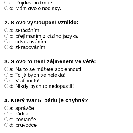
c: Přijdeš po třetí?
d: Mám dvoje hodinky.
2. Slovo vystoupení vzniklo:
a: skládáním
b: přejímáním z cizího jazyka
c: odvozováním
d: zkracováním
3. Slovo
to
není zájmenem ve větě:
a: Na to se můžete spolehnout!
b: To já bych se nelekla!
c: Vrať mi to!
d: Nikdy bych to nedopustil!
4. Který tvar 5. pádu je chybný?
a: správče
b: rádce
c: poslanče
d: průvodce