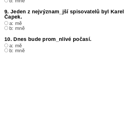
b: mně
9. Jeden z nejvýznam_jší spisovatelů byl Karel
Čapek.
a: mě
b: mně
10. Dnes bude prom_nlivé počasí.
a: mě
b: mně