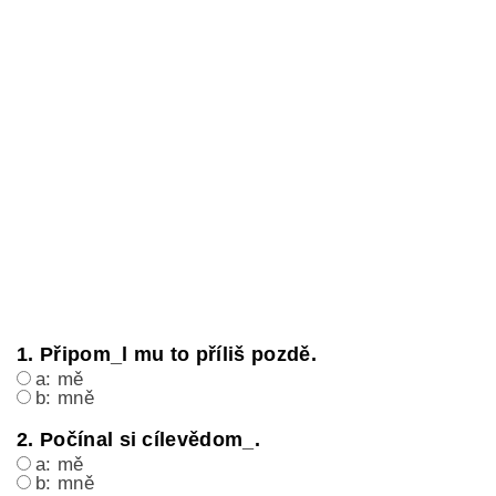
1. Připom_l mu to příliš pozdě.
a: mě
b: mně
2. Počínal si cílevědom_.
a: mě
b: mně