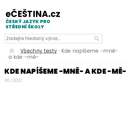
eČEŠTINA.cz
ČESKÝ JAZYK PRO
STŘEDNÍ ŠKOLY
Všechny testy
Kde napíšeme -mně-
a kde -mě-
KDE NAPÍŠEME -MNĚ- A KDE -MĚ-
30.1.2021