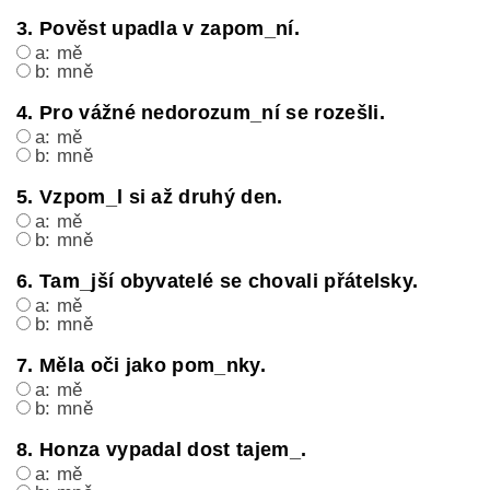
3. Pověst upadla v zapom_ní.
a: mě
b: mně
4. Pro vážné nedorozum_ní se rozešli.
a: mě
b: mně
5. Vzpom_l si až druhý den.
a: mě
b: mně
6. Tam_jší obyvatelé se chovali přátelsky.
a: mě
b: mně
7. Měla oči jako pom_nky.
a: mě
b: mně
8. Honza vypadal dost tajem_.
a: mě