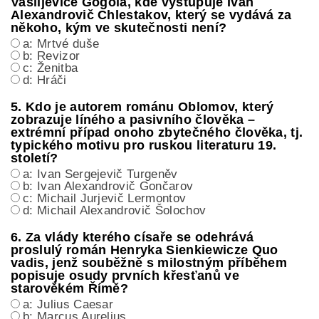
Vasiljeviče Gogola, kde vystupuje Ivan
Alexandrovič Chlestakov, který se vydává za
někoho, kým ve skutečnosti není?
a: Mrtvé duše
b: Revizor
c: Ženitba
d: Hráči
5. Kdo je autorem románu Oblomov, který
zobrazuje líného a pasivního člověka –
extrémní případ onoho zbytečného člověka, tj.
typického motivu pro ruskou literaturu 19.
století?
a: Ivan Sergejevič Turgeněv
b: Ivan Alexandrovič Gončarov
c: Michail Jurjevič Lermontov
d: Michail Alexandrovič Šolochov
6. Za vlády kterého císaře se odehrává
proslulý román Henryka Sienkiewicze Quo
vadis, jenž souběžně s milostným příběhem
popisuje osudy prvních křesťanů ve
starověkém Římě?
a: Julius Caesar
b: Marcus Aurelius