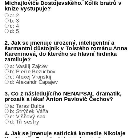
Michajloviče Dostojevského. Kolik bratrů v
knize vystupuje?
a: 2
b: 3
c: 4
d: 5
2. Jak se jmenuje urozený, inteligentní a
šarmantní důstojník v Tolstého románu Anna
Kareninová, do kterého se hlavní hrdinka
zamiluje?
a: Vasilij Zajcev
b: Pierre Bezuchov
c: Alexej Vronskij
d: Alexandr Čapajev
3. Co z následujícího NENAPSAL dramatik,
prozaik a lékař Anton Pavlovič Čechov?
a: Taras Bulba
b: Strýček Váňa
c: Višňový sad
d: Tři sestry
4. Jak se jmenuje satirická komedie Nikolaje