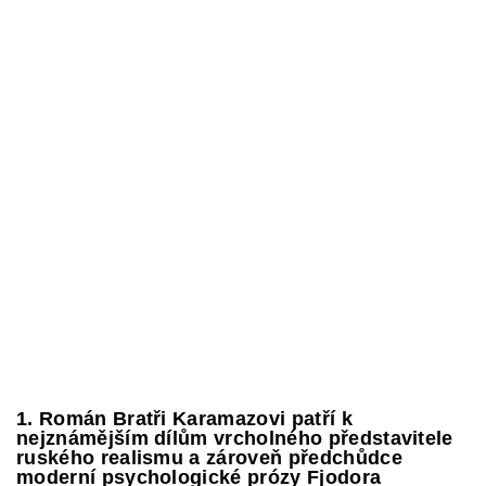
1. Román Bratři Karamazovi patří k
nejznámějším dílům vrcholného představitele
ruského realismu a zároveň předchůdce
moderní psychologické prózy Fjodora