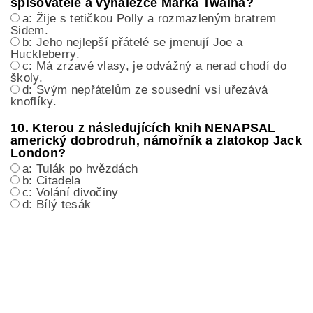
spisovatele a vynálezce Marka Twaina?
a: Žije s tetičkou Polly a rozmazleným bratrem
Sidem.
b: Jeho nejlepší přátelé se jmenují Joe a
Huckleberry.
c: Má zrzavé vlasy, je odvážný a nerad chodí do
školy.
d: Svým nepřátelům ze sousední vsi uřezává
knoflíky.
10. Kterou z následujících knih NENAPSAL
americký dobrodruh, námořník a zlatokop Jack
London?
a: Tulák po hvězdách
b: Citadela
c: Volání divočiny
d: Bílý tesák