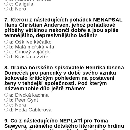
c: Caligula
d: Nero
7. Kterou z následujících pohádek NENAPSAL
Hans Christian Andersen, jehož pohádkové
příběhy většinou nekončí dobře a jsou spíše
temnějšího, depresivnějšího ladění?
a: Ošklivé káčátko
b: Malá mořská víla
c: Cínový vojáček
d: Kráska a zvíře
8. Drama norského spisovatele Henrika Ibsena
Domeček pro panenky v době svého vzniku
šokovalo kritickým pohledem na postavení
ženy v tehdejší společnosti. Pod kterým
názvem tohle dílo ještě známe?
a: Divoká kachna
b: Peer Gynt
c: Nora
d: Heda Gablerová
9. Co z následujícího NEPLATÍ pro Toma
Sawyera, známého dětského literárního hrdinu