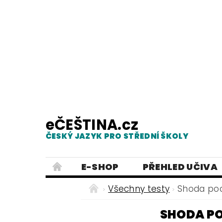
eČEŠTINA.cz
ČESKÝ JAZYK PRO STŘEDNÍ ŠKOLY
E-SHOP
PŘEHLED UČIVA
TESTY Z MLUVNICE
PRACOVNÍ
Všechny testy
Shoda po
NEJČASTĚJŠÍ PRAVOPISNÉ CHYB
SHODA PO
ČESKÝ JAZYK PRO ZÁKLADNÍ ŠKO