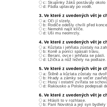
c: Skupinky žáků postávaly okolo 
d: Pádla uplavaly po vodě.
3. Ve které z uvedených vět je
a: Oči jí slzely.
b: Rodiče odešly chvíli před konc
c: Nemohli najít klíče.
d: Uši mu neomrzly.
4. Ve které z uvedených vět je
a: Kůzlata i jehňata zústaly na za
b: Koně a poníci spásali trávu.
c: Berani, ovce i jehňata se pásli.
d: Lžička a nůž ležely na podlaze.
5. Ve které z uvedených vět je
a: Štěně a kůzlata zůstaly na dvoř
b: Hrady a zámky se večer zavřel
c: Husy i ostatní zvířata se schov
d: Rakousko a Polsko podepsali d
6. Ve které z uvedených vět je
a: Hlásili to v rozhlase.
b: Paní Novotná a její syn bydlely