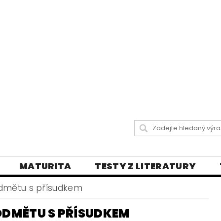
MATURITA
TESTY Z LITERATURY
 LISTY
DIKTÁTY A PRAVOPISNÁ CVIČENÍ
dmětu s přísudkem
Y
VŠECHNY TESTY
BLOG - VŠE O ČEŠT
DMĚTU S PŘÍSUDKEM
LY
ČEŠTINA PRO UKRAJINCE
DĚJEPIS