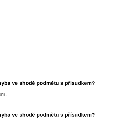
PAKOVÁNÍ UČIVA ZÁKLADNÍ ŠKOLY
FACEB
 chyba ve shodě podmětu s přísudkem?
dem.
 chyba ve shodě podmětu s přísudkem?