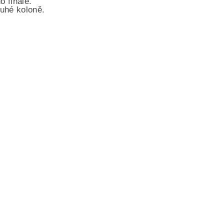
o finále.
ouhé koloně.