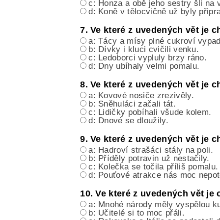
c: Honza a obě jeho sestry šli na v
d: Koně v tělocvičně už byly připr
7. Ve které z uvedených vět je
a: Tácy a mísy plné cukroví vypa
b: Dívky i kluci cvičili venku.
c: Ledoborci vypluly brzy ráno.
d: Dny ubíhaly velmi pomalu.
8. Ve které z uvedených vět je
a: Kovové nosiče zrezivěly.
b: Sněhuláci začali tát.
c: Lidičky pobíhali všude kolem.
d: Dnové se dloužily.
9. Ve které z uvedených vět je
a: Hadroví strašáci stály na poli.
b: Příděly potravin už nestačily.
c: Kolečka se točila příliš pomalu.
d: Pouťové atrakce nás moc nepotě
10. Ve které z uvedených vět j
a: Mnohé národy měly vyspělou ku
b: Učitelé si to moc přáli.