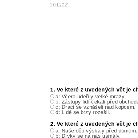
30.1.2021
E-SHOP: UČEBNÍ MATERIÁLY K O
O NAŠICH STRÁNKÁCH
1. Ve které z uvedených vět je
a: Včera udeřily velké mrazy.
b: Zástupy lidí čekali před obcho
c: Draci se vznášeli nad kopcem.
d: Lidé se brzy rozešli.
2. Ve které z uvedených vět je
a: Naše děti výskaly před domem.
b: Dívky se na nás usmály.