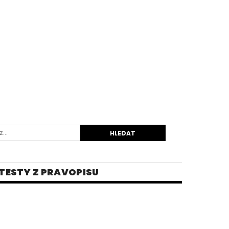
TESTY Z PRAVOPISU
INĚ
 PRO STŘEDNÍ ŠKOLY