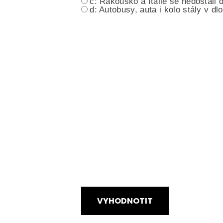
c: Rakousko a Itálie se nedostali d
d: Autobusy, auta i kolo stály v dl
VYHODNOTIT