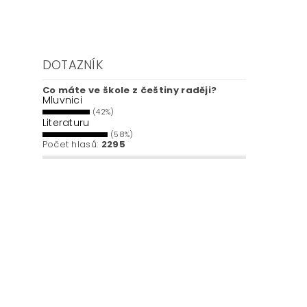
DOTAZNÍK
Co máte ve škole z češtiny raději?
Mluvnici
(42%)
Literaturu
(58%)
Počet hlasů:
2295