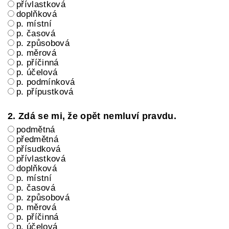
přívlastková
doplňková
p. místní
p. časová
p. způsobová
p. měrová
p. příčinná
p. účelová
p. podmínková
p. přípustková
2. Zdá se mi, že opět nemluví pravdu.
podmětná
předmětná
přísudková
přívlastková
doplňková
p. místní
p. časová
p. způsobová
p. měrová
p. příčinná
p. účelová