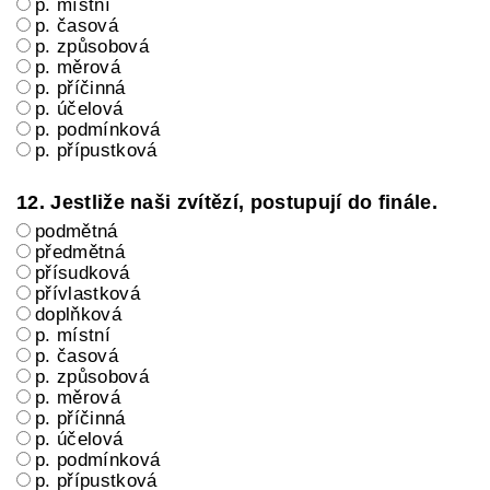
p. místní
p. časová
p. způsobová
p. měrová
p. příčinná
p. účelová
p. podmínková
p. přípustková
12. Jestliže naši zvítězí, postupují do finále.
podmětná
předmětná
přísudková
přívlastková
doplňková
p. místní
p. časová
p. způsobová
p. měrová
p. příčinná
p. účelová
p. podmínková
p. přípustková