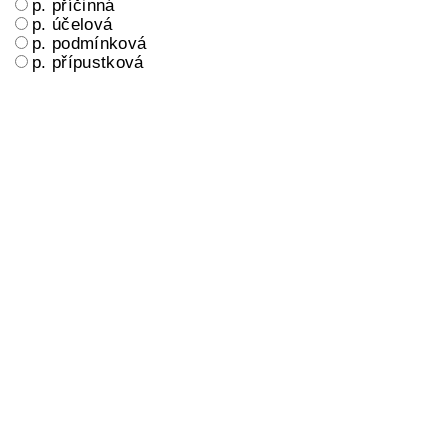
p. příčinná
p. účelová
p. podmínková
p. přípustková