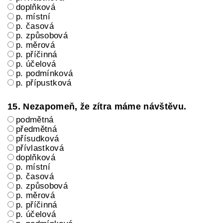
doplňková
p. místní
p. časová
p. způsobová
p. měrová
p. příčinná
p. účelová
p. podmínková
p. přípustková
15. Nezapomeň, že zítra máme návštěvu.
podmětná
předmětná
přísudková
přívlastková
doplňková
p. místní
p. časová
p. způsobová
p. měrová
p. příčinná
p. účelová