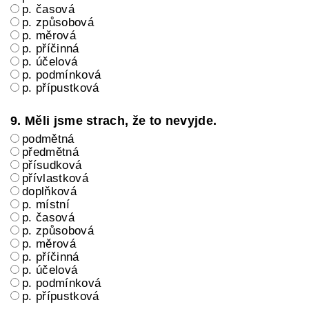
p. časová
p. způsobová
p. měrová
p. příčinná
p. účelová
p. podmínková
p. přípustková
9. Měli jsme strach, že to nevyjde.
podmětná
předmětná
přísudková
přívlastková
doplňková
p. místní
p. časová
p. způsobová
p. měrová
p. příčinná
p. účelová
p. podmínková
p. přípustková