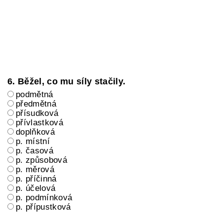
6. Běžel, co mu síly stačily.
podmětná
předmětná
přísudková
přívlastková
doplňková
p. místní
p. časová
p. způsobová
p. měrová
p. příčinná
p. účelová
p. podmínková
p. přípustková