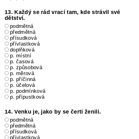
13. Každý se rád vrací tam, kde strávil své
dětství.
podmětná
předmětná
přísudková
přívlastková
doplňková
p. místní
p. časová
p. způsobová
p. měrová
p. příčinná
p. účelová
p. podmínková
p. přípustková
14. Venku je, jako by se čerti ženili.
podmětná
předmětná
přísudková
přívlastková