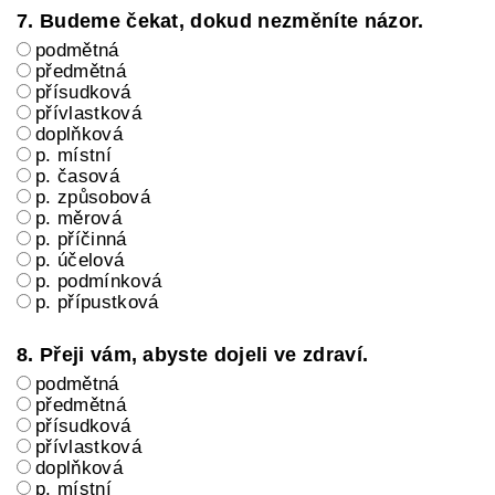
7. Budeme čekat, dokud nezměníte názor.
podmětná
předmětná
přísudková
přívlastková
doplňková
p. místní
p. časová
p. způsobová
p. měrová
p. příčinná
p. účelová
p. podmínková
p. přípustková
8. Přeji vám, abyste dojeli ve zdraví.
podmětná
předmětná
přísudková
přívlastková
doplňková
p. místní