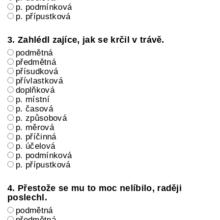
p. podmínková
p. přípustková
3. Zahlédl zajíce, jak se krčil v trávě.
podmětná
předmětná
přísudková
přívlastková
doplňková
p. místní
p. časová
p. způsobová
p. měrová
p. příčinná
p. účelová
p. podmínková
p. přípustková
4. Přestože se mu to moc nelíbilo, raději
poslechl.
podmětná
předmětná