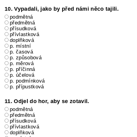
10. Vypadali, jako by před námi něco tajili.
podmětná
předmětná
přísudková
přívlastková
doplňková
p. místní
p. časová
p. způsobová
p. měrová
p. příčinná
p. účelová
p. podmínková
p. přípustková
11. Odjel do hor, aby se zotavil.
podmětná
předmětná
přísudková
přívlastková
doplňková