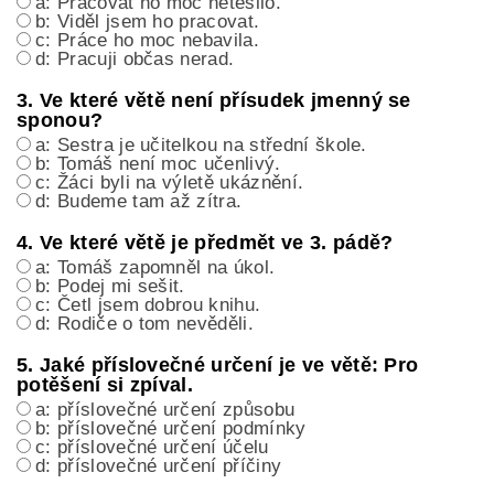
a: Pracovat ho moc netěšilo.
b: Viděl jsem ho pracovat.
c: Práce ho moc nebavila.
d: Pracuji občas nerad.
3. Ve které větě není přísudek jmenný se
sponou?
a: Sestra je učitelkou na střední škole.
b: Tomáš není moc učenlivý.
c: Žáci byli na výletě ukáznění.
d: Budeme tam až zítra.
4. Ve které větě je předmět ve 3. pádě?
a: Tomáš zapomněl na úkol.
b: Podej mi sešit.
c: Četl jsem dobrou knihu.
d: Rodiče o tom nevěděli.
5. Jaké příslovečné určení je ve větě: Pro
potěšení si zpíval.
a: příslovečné určení způsobu
b: příslovečné určení podmínky
c: příslovečné určení účelu
d: příslovečné určení příčiny