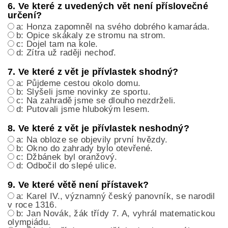
6. Ve které z uvedených vět není příslovečné
určení?
a: Honza zapomněl na svého dobrého kamaráda.
b: Opice skákaly ze stromu na strom.
c: Dojel tam na kole.
d: Zítra už raději nechoď.
7. Ve které z vět je přívlastek shodný?
a: Půjdeme cestou okolo domu.
b: Slyšeli jsme novinky ze sportu.
c: Na zahradě jsme se dlouho nezdrželi.
d: Putovali jsme hlubokým lesem.
8. Ve které z vět je přívlastek neshodný?
a: Na obloze se objevily první hvězdy.
b: Okno do zahrady bylo otevřené.
c: Džbánek byl oranžový.
d: Odbočil do slepé ulice.
9. Ve které větě není přístavek?
a: Karel IV., významný český panovník, se narodil
v roce 1316.
b: Jan Novák, žák třídy 7. A, vyhrál matematickou
olympiádu.