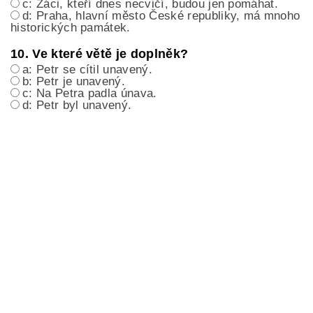
c: Žáci, kteří dnes necvičí, budou jen pomáhat.
d: Praha, hlavní město České republiky, má mnoho
historických památek.
10. Ve které větě je doplněk?
a: Petr se cítil unavený.
b: Petr je unavený.
c: Na Petra padla únava.
d: Petr byl unavený.