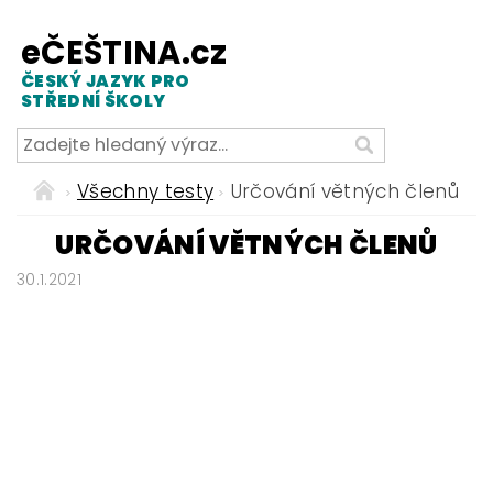
eČEŠTINA.cz
ČESKÝ JAZYK PRO
STŘEDNÍ ŠKOLY
Všechny testy
Určování větných členů
URČOVÁNÍ VĚTNÝCH ČLENŮ
30.1.2021