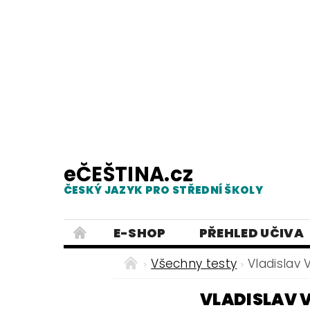
eČEŠTINA.cz
ČESKÝ JAZYK PRO STŘEDNÍ ŠKOLY
E-SHOP
PŘEHLED UČIVA
TESTY Z MLUVNICE
PRACOVNÍ
Všechny testy
Vladislav 
NEJČASTĚJŠÍ PRAVOPISNÉ CHYB
VLADISLAV V
ČESKÝ JAZYK PRO ZÁKLADNÍ ŠKO