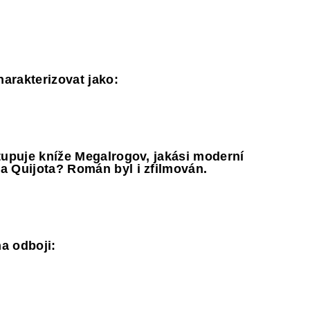
harakterizovat jako:
tupuje kníže Megalrogov, jakási moderní
a Quijota? Román byl i zfilmován.
na odboji: