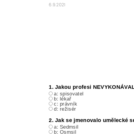
6.9.2021
E-SHOP: UČEBNÍ MATERIÁLY K O
O NAŠICH STRÁNKÁCH
1. Jakou profesi NEVYKONÁVAL
a: spisovatel
b: lékař
c: právník
d: režisér
2. Jak se jmenovalo umělecké s
a: Sedmsil
b: Osmsil