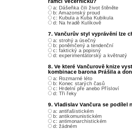
rámci Večerníčků?
a: Dášeňka čili život štěněte
b: Amazonský proud
c: Kubula a Kuba Kubikula
d: Na hradě Kulíkově
7. Vančurův styl vyprávění lze c
a: strohý a úsečný
b: poněmčený a tendenční
c: faktický a popisný
d: experimentátorský a květnatý
8. Ve které Vančurově knize vys
kombinace barona Prášila a don
a: Rozmarné léto
b: Konec starých časů
c: Hrdelní pře anebo Přísloví
d: Tři řeky
9. Vladislav Vančura se podílel 
a: antifašistickém
b: antikomunistickém
c: antimonarchistickém
d: žádném