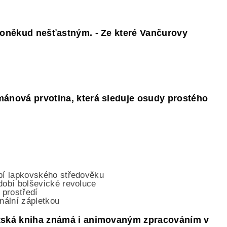
 poněkud nešťastným. - Ze které Vančurovy
mánová prvotina, která sleduje osudy prostého
obí lapkovského středověku
bdobí bolševické revoluce
 prostředí
inální zápletkou
ětská kniha známá i animovaným zpracováním v