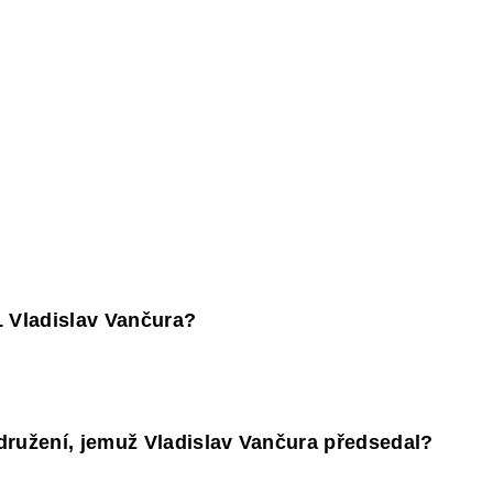
PAKOVÁNÍ UČIVA ZÁKLADNÍ ŠKOLY
FACEB
 Vladislav Vančura?
družení, jemuž Vladislav Vančura předsedal?