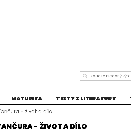
MATURITA
TESTY Z LITERATURY
 LISTY
DIKTÁTY A PRAVOPISNÁ CVIČENÍ
Vančura - život a dílo
Y
VŠECHNY TESTY
BLOG - VŠE O ČEŠT
ANČURA - ŽIVOT A DÍLO
LY
ČEŠTINA PRO UKRAJINCE
DĚJEPIS