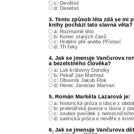
c: Devětsil
d: Desetsil
3. Tento způsob léta zdá se mi
knihy pochází tato slavná věta?
a: Rozmarné léto
b: Konec starých časů
c: Hrdelní pře anebo Přísloví
d: Tři řeky
4. Jak se jmenuje Vančurova ro
a bezelstného člověka?
a: Luk královny Dorotky
b: Pekař Jan Marhoul
c: Obuvník Jakub Flok
d: Herec Jaroslav Marvan
5. Román Markéta Lazarová je:
a: historická próza o lásce z obd
b: proletářská poezie o lásce z o
c: soubor povídek z nemocničního
d: satirická próza o nevěře s krim
6. Jak se jmenuje Vančurova d