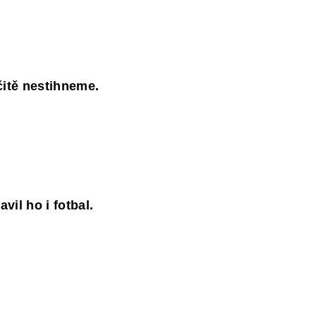
čitě nestihneme.
vil ho i fotbal.