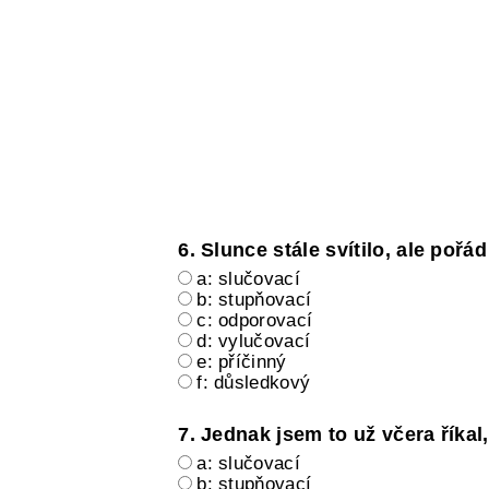
6. Slunce stále svítilo, ale pořá
a: slučovací
b: stupňovací
c: odporovací
d: vylučovací
e: příčinný
f: důsledkový
7. Jednak jsem to už včera říkal,
a: slučovací
b: stupňovací