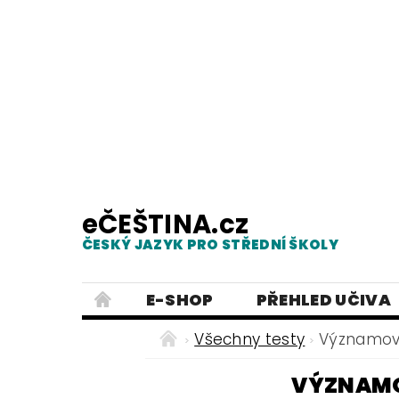
eČEŠTINA.cz
ČESKÝ JAZYK PRO STŘEDNÍ ŠKOLY
E-SHOP
PŘEHLED UČIVA
TESTY Z MLUVNICE
PRACOVNÍ
Všechny testy
Významov
NEJČASTĚJŠÍ PRAVOPISNÉ CHYB
VÝZNAMO
ČESKÝ JAZYK PRO ZÁKLADNÍ ŠKO