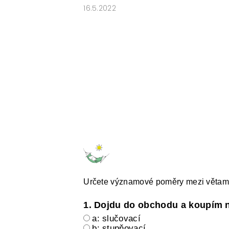
16.5.2022
E-SHOP: UČEBNÍ MATERIÁLY K O
O NAŠICH STRÁNKÁCH
Určete významové poměry mezi větami
1. Dojdu do obchodu a koupím 
a: slučovací
b: stupňovací