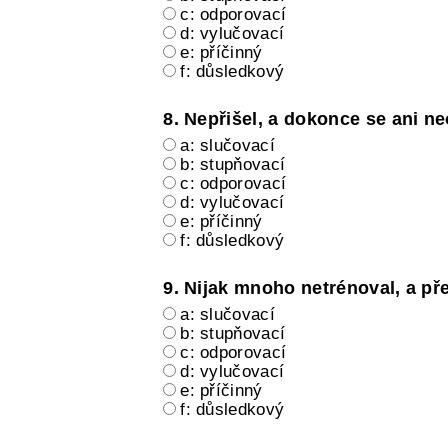
c: odporovací
d: vylučovací
e: příčinný
f: důsledkový
8. Nepřišel, a dokonce se ani ne
a: slučovací
b: stupňovací
c: odporovací
d: vylučovací
e: příčinný
f: důsledkový
9. Nijak mnoho netrénoval, a přes
a: slučovací
b: stupňovací
c: odporovací
d: vylučovací
e: příčinný
f: důsledkový