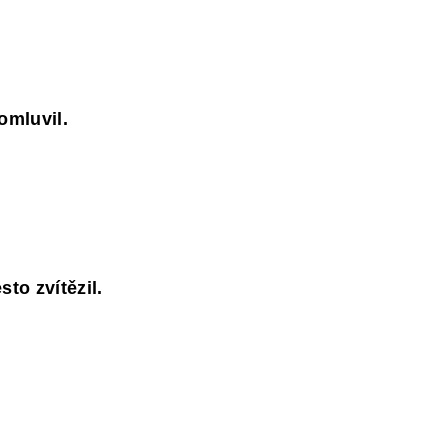
omluvil.
to zvítězil.