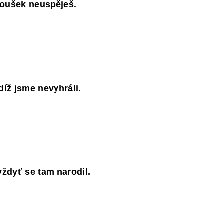
zkoušek neuspěješ.
díž jsme nevyhráli.
vždyť se tam narodil.