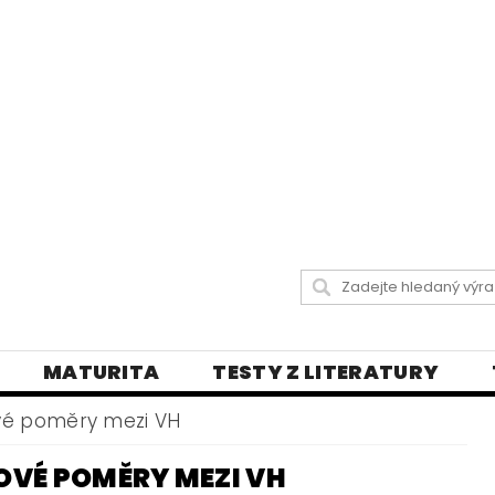
MATURITA
TESTY Z LITERATURY
 LISTY
DIKTÁTY A PRAVOPISNÁ CVIČENÍ
é poměry mezi VH
Y
VŠECHNY TESTY
BLOG - VŠE O ČEŠT
VÉ POMĚRY MEZI VH
LY
ČEŠTINA PRO UKRAJINCE
DĚJEPIS