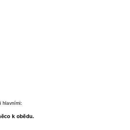
PAKOVÁNÍ UČIVA ZÁKLADNÍ ŠKOLY
FACEB
 hlavními:
něco k obědu.