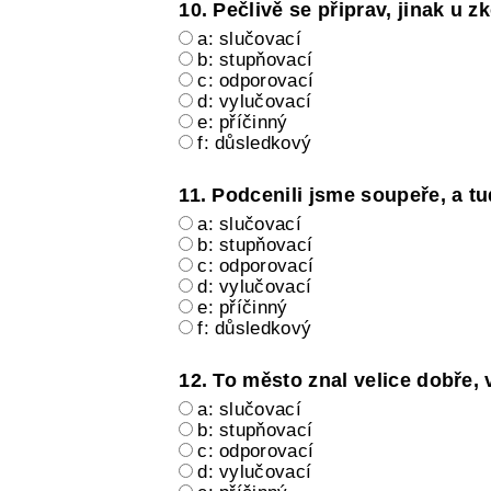
10. Pečlivě se připrav, jinak u 
a: slučovací
b: stupňovací
c: odporovací
d: vylučovací
e: příčinný
f: důsledkový
11. Podcenili jsme soupeře, a tu
a: slučovací
b: stupňovací
c: odporovací
d: vylučovací
e: příčinný
f: důsledkový
12. To město znal velice dobře, 
a: slučovací
b: stupňovací
c: odporovací
d: vylučovací