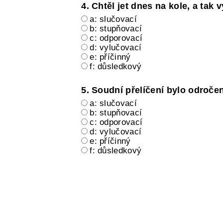
4. Chtěl jet dnes na kole, a tak vy
a: slučovací
b: stupňovací
c: odporovací
d: vylučovací
e: příčinný
f: důsledkový
5. Soudní přelíčení bylo odroče
a: slučovací
b: stupňovací
c: odporovací
d: vylučovací
e: příčinný
f: důsledkový