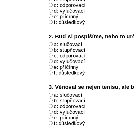
c: odporovací
d: vylučovací
e: příčinný
f: důsledkový
2. Buď si pospíšíme, nebo to ur
a: slučovací
b: stupňovací
c: odporovací
d: vylučovací
e: příčinný
f: důsledkový
3. Věnoval se nejen tenisu, ale ba
a: slučovací
b: stupňovací
c: odporovací
d: vylučovací
e: příčinný
f: důsledkový