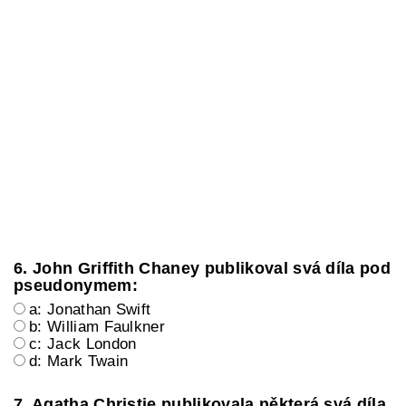
6. John Griffith Chaney publikoval svá díla pod
pseudonymem:
a: Jonathan Swift
b: William Faulkner
c: Jack London
d: Mark Twain
7. Agatha Christie publikovala některá svá díla