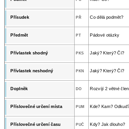
Přísudek
Co dělá podmět?
PŘ
Předmět
Pádové otázky
PT
Přívlastek shodný
Jaký? Který? Čí?
PKS
Přívlastek neshodný
Jaký? Který? Čí?
PKN
Doplněk
Rozvíjí 2 větné člen
DO
Příslovečné určení místa
Kde? Kam? Odkud
PUM
Příslovečné určení času
Kdy? Jak dlouho?
PUČ