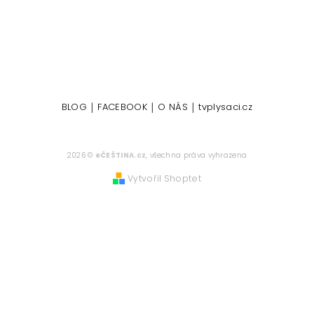
|
|
|
BLOG
FACEBOOK
O NÁS
tvplysaci.cz
2026 ©
eČEŠTINA.cz
, všechna práva vyhrazena
Vytvořil Shoptet