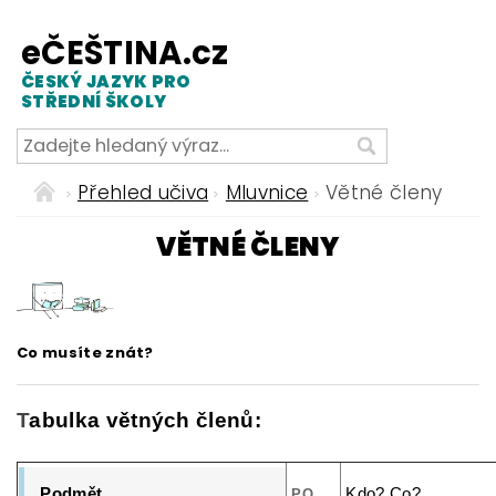
eČEŠTINA.cz
ČESKÝ JAZYK PRO
STŘEDNÍ ŠKOLY
Přehled učiva
Mluvnice
Větné členy
VĚTNÉ ČLENY
Co musíte znát?
T
abulka větných členů:
Podmět
Kdo? Co?
PO