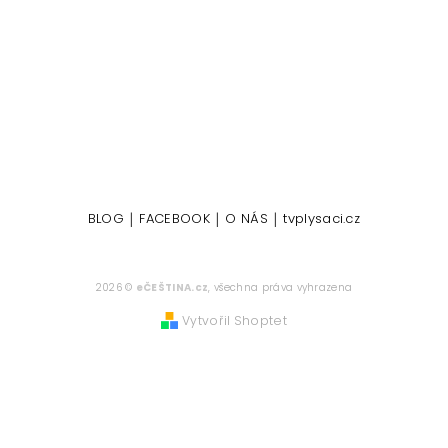
|
|
|
BLOG
FACEBOOK
O NÁS
tvplysaci.cz
2026 ©
eČEŠTINA.cz
, všechna práva vyhrazena
Vytvořil Shoptet