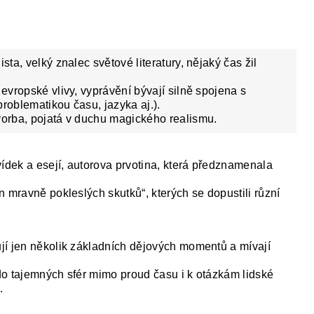
sta, velký znalec světové literatury, nějaký čas žil
 evropské vlivy, vyprávění bývají silně spojena s
roblematikou času, jazyka aj.).
vorba, pojatá v duchu magického realismu.
vídek a esejí, autorova prvotina, která předznamenala
 mravně pokleslých skutků“, kterých se dopustili různí
jí jen několik základních dějových momentů a mívají
 do tajemných sfér mimo proud času i k otázkám lidské
.