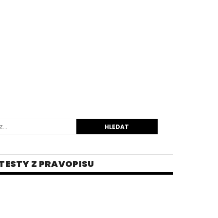
TESTY Z PRAVOPISU
INĚ
 PRO STŘEDNÍ ŠKOLY