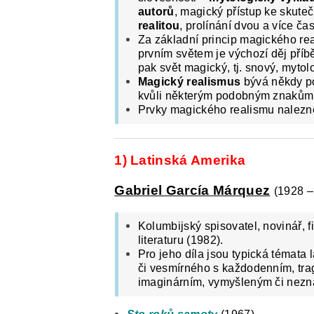
autorů
, magický přístup ke skuteč
realitou
, prolínání dvou a více ča
Za základní princip magického re
prvním světem je výchozí děj příb
pak svět magický, tj. snový, mytolo
Magický realismus
bývá někdy p
kvůli některým podobným znakům, j
Prvky magického realismu nalezne
1) Latinská Amerika
Gabriel García Márquez
(1928 –
Kolumbijský spisovatel, novinář, f
literaturu (1982).
Pro jeho díla jsou typická témata l
či vesmírného s každodenním, tra
imaginárním, vymyšleným či nez