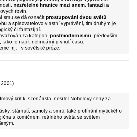
nosti,
nezřetelné hranice mezi snem, fantazií a
sových rovin.
alismu se dá označit
prostupování dvou světů
:
ěhu a spisovatelovo vlastní vyprávění, tím druhým je
gický či fantazijní.
ovažován za kategorii
postmodernismu
, především
ako je např. nelineární plynutí času.
me mj. i v sovětské próze.
 2001)
ilmový kritik, scenárista, nositel Nobelovy ceny za
ásky, stárnutí, samoty a smrti, také prolínání mytického
gična s komičnem, reálného světa se světem
námým.