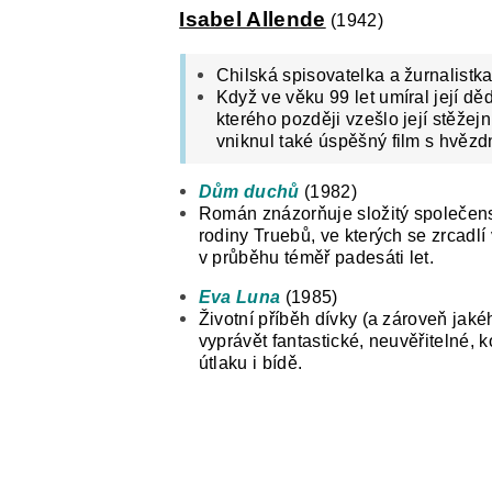
Isabel Allende
(1942)
Chilská spisovatelka a žurnalistk
Když ve věku 99 let umíral její d
kterého později vzešlo její stěžejn
vniknul také úspěšný film s hvě
Dům duchů
(1982)
Román znázorňuje složitý společens
rodiny Truebů, ve kterých se zrcadl
v průběhu téměř padesáti let.
Eva Luna
(1985)
Životní příběh dívky (a zároveň jaké
vyprávět fantastické, neuvěřitelné, k
útlaku i bídě.