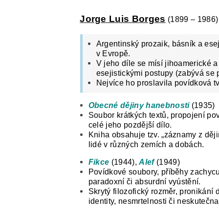
Jorge Luis Borges
(1899 – 1986)
Argentinský prozaik, básník a eseji
v Evropě.
V jeho díle se mísí jihoamerické a
esejistickými postupy (zabývá se p
Nejvíce ho proslavila povídková t
Obecné dějiny hanebnosti
(1935)
Soubor krátkých textů, propojení po
celé jeho pozdější dílo.
Kniha obsahuje tzv. „záznamy z dějin
lidé v různých zemích a dobách.
Fikce
(1944),
Alef
(1949)
Povídkové soubory, příběhy zachycu
paradoxní či absurdní vyústění.
Skrytý filozofický rozměr, pronikání
identity, nesmrtelnosti či neskutečna