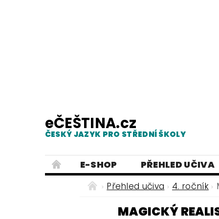
eČEŠTINA.cz
ČESKÝ JAZYK PRO STŘEDNÍ ŠKOLY
E-SHOP
PŘEHLED UČIVA
TESTY Z MLUVNICE
PRACOVNÍ
Přehled učiva
4. ročník
NEJČASTĚJŠÍ PRAVOPISNÉ CHYB
MAGICKÝ REALI
ČESKÝ JAZYK PRO ZÁKLADNÍ ŠKO