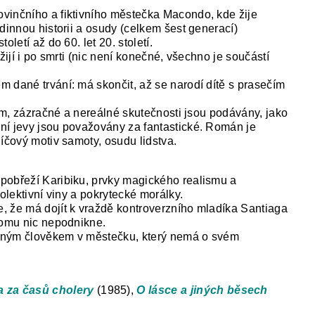
vinčního a fiktivního městečka Macondo, kde žije
dinnou historii a osudy (celkem šest generací)
oletí až do 60. let 20. století.
žijí i po smrti (nic není konečné, všechno je součástí
 dané trvání: má skončit, až se narodí dítě s prasečím
nem, zázračné a nereálné skutečnosti jsou podávány, jako
ní jevy jsou považovány za fantastické. Román je
íčový motiv samoty, osudu lidstva.
pobřeží Karibiku, prvky magického realismu a
kolektivní viny a pokrytecké morálky.
, že má dojít k vraždě kontroverzního mladíka Santiaga
tomu nic nepodnikne.
iným člověkem v městečku, který nemá o svém
 za časů cholery
(1985),
O lásce a jiných běsech