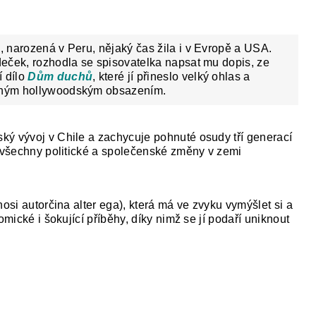
a, narozená v Peru, nějaký čas žila i v Evropě a USA.
ědeček, rozhodla se spisovatelka napsat mu dopis, ze
í dílo
Dům duchů
, které jí přineslo velký ohlas a
zdným hollywoodským obsazením.
ký vývoj v Chile a zachycuje pohnuté osudy tří generací
í všechny politické a společenské změny v zemi
hosi autorčina alter ega), která má ve zvyku vymýšlet si a
omické i šokující příběhy, díky nimž se jí podaří uniknout