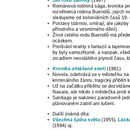
Sto roků samoty
(1967)
Románová rodinná sága, kronika pro
rozvětvená rodina Buendíů, jejich ro
sledujeme od koloniálních časů 19. st
Postavy stárnou, umírají, ale jakoby 
přírodního a vesmírného dění).
Život celého rodu Buendíů má předem
ocáskem.
Prolínání reality s fantazií a tajem
by byly samozřejmé, a naopak, všed
zrcadlem neustálého plynutí času, kl
Kronika ohlášené smrti
(1981)
Novela, odehrává se v městečku na 
kriminálního žánru, tragický příběh 
Už na začátku příběhu se dozvídáme
Nasara, ale nikdo z městečka proti 
Santiago je nakonec paradoxně jed
plánovaném zabití ani tušení.
Další známá díla:
Všechna špína světa
(1955),
Láska
(1994) aj.