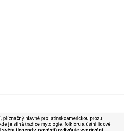
PAKOVÁNÍ UČIVA ZÁKLADNÍ ŠKOLY
FACEB
etí, příznačný hlavně pro latinskoamerickou prózu.
e je silná tradice mytologie, folklóru a ústní lidové
 světa (legendy, pověsti) ovlivňuje vyprávění