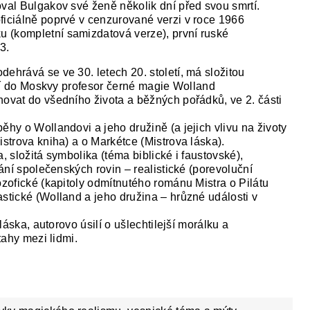
oval Bulgakov své ženě několik dní před svou smrtí.
ficiálně poprvé v cenzurované verzi v roce 1966
 (kompletní samizdatová verze), první ruské
3.
ehrává se ve 30. letech 20. století, má složitou
íždí do Moskvy profesor černé magie Wolland
hovat do všedního života a běžných pořádků, ve 2. části
ěhy o Wollandovi a jeho družině (a jejich vlivu na životy
istrova kniha) a o Markétce (Mistrova láska).
, složitá symbolika (téma biblické i faustovské),
nání společenských rovin – realistické (porevoluční
ozofické (kapitoly odmítnutého románu Mistra o Pilátu
astické (Wolland a jeho družina – hrůzné události v
 láska, autorovo úsilí o ušlechtilejší morálku a
tahy mezi lidmi.