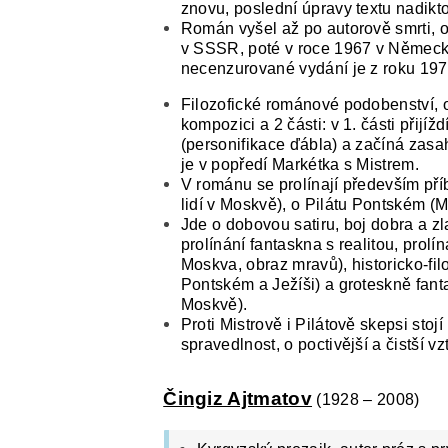
znovu, poslední úpravy textu nadikt
Román vyšel až po autorově smrti, o
v SSSR, poté v roce 1967 v Německu
necenzurované vydání je z roku 197
Filozofické románové podobenství, od
kompozici a 2 části: v 1. části přij
(personifikace ďábla) a začíná zasa
je v popředí Markétka s Mistrem.
V románu se prolínají především příb
lidí v Moskvě), o Pilátu Pontském (M
Jde o dobovou satiru, boj dobra a zla
prolínání fantaskna s realitou, prolí
Moskva, obraz mravů), historicko-fil
Pontském a Ježíši) a groteskně fant
Moskvě).
Proti Mistrově i Pilátově skepsi stojí
spravedlnost, o poctivější a čistší vz
Čingiz Ajtmatov
(1928 – 2008)