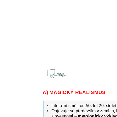
E-SHOP: UČEBNÍ MATERIÁLY K O
O NAŠICH STRÁNKÁCH
A) MAGICKÝ REALISMUS
Literární směr, od 50. let 20. stol
Objevuje se především v zemích, kd
slovesnosti –
mytologický výklad